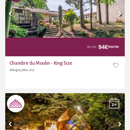
94
€
/noche
desde
Chambre du Moulin - King Size
Arbigny (Ain, 01)