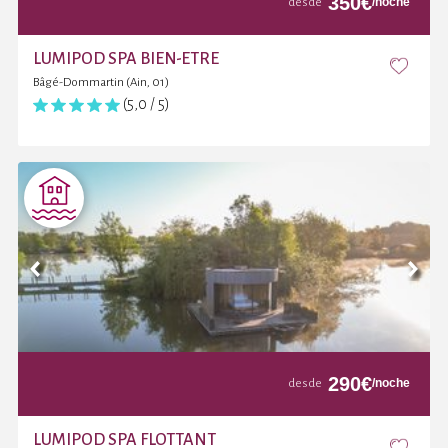
350
€
/noche
desde
LUMIPOD SPA BIEN-ETRE
Bâgé-Dommartin (Ain, 01)
(5,0 / 5)
290
€
/noche
desde
LUMIPOD SPA FLOTTANT