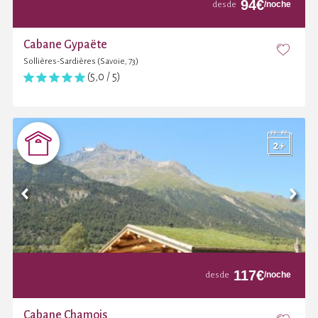
94
€
/noche
desde
Cabane Gypaëte
Sollières-Sardières (Savoie, 73)
(5,0 / 5)
117
€
/noche
desde
Cabane Chamois