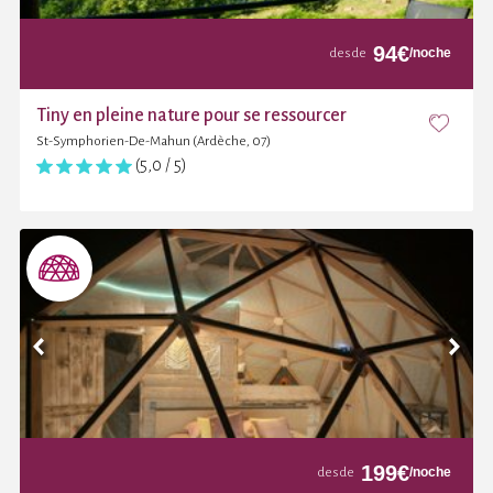
94
€
/noche
desde
Tiny en pleine nature pour se ressourcer
St-Symphorien-De-Mahun (Ardèche, 07)
(5,0 / 5)
199
€
/noche
desde