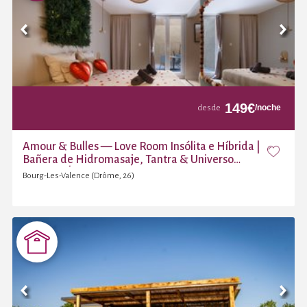
149
€
/noche
desde
Amour & Bulles — Love Room Insólita e Híbrida |
Bañera de Hidromasaje, Tantra & Universo
Atrevido | Valence
Bourg-Les-Valence (Drôme, 26)