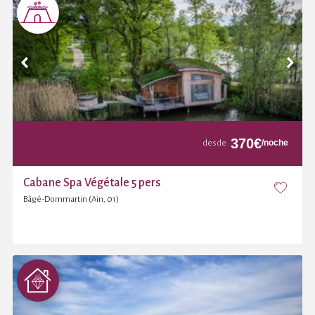
370
€
/noche
desde
Cabane Spa Végétale 5 pers
Bâgé-Dommartin (Ain, 01)