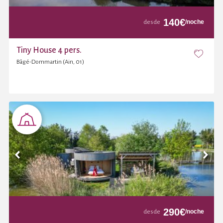
140
€
/noche
desde
Tiny House 4 pers.
Bâgé-Dommartin (Ain, 01)
290
€
/noche
desde