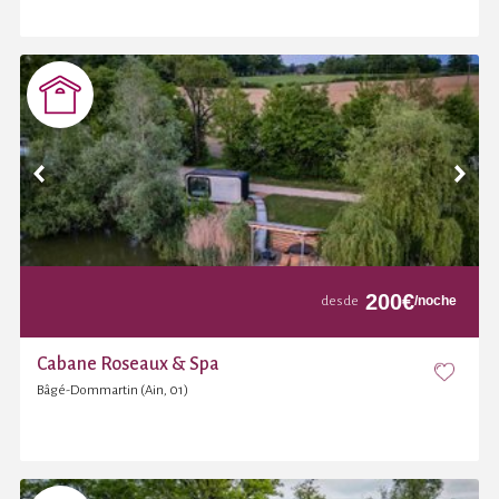
200
€
/noche
desde
Cabane Roseaux & Spa
Bâgé-Dommartin (Ain, 01)