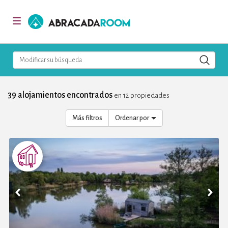
AbracadaRoom
Toggle
navigation
Modificar su búsqueda
39 alojamientos encontrados
en 12 propiedades
Más filtros
Ordenar por