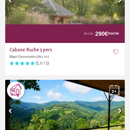
290
€
/noche
desde
Cabane Ruche 5 pers
Bâgé-Dommartin (Ain, 01)
(5,0 / 5)