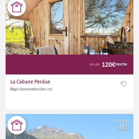
120
€
/noche
desde
La Cabane Perdue
Bâgé-Dommartin (Ain, 01)