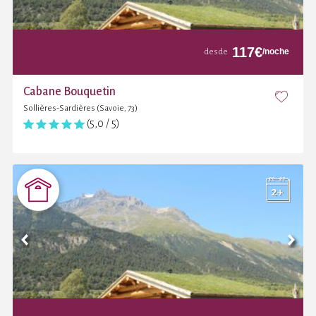
117
€
/noche
desde
Cabane Bouquetin
Sollières-Sardières (Savoie, 73)
(5,0 / 5)