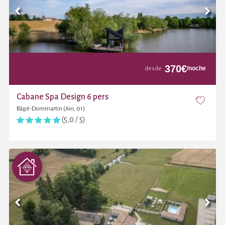
370
€
/noche
desde
Cabane Spa Design 6 pers
Bâgé-Dommartin (Ain, 01)
(5,0 / 5)