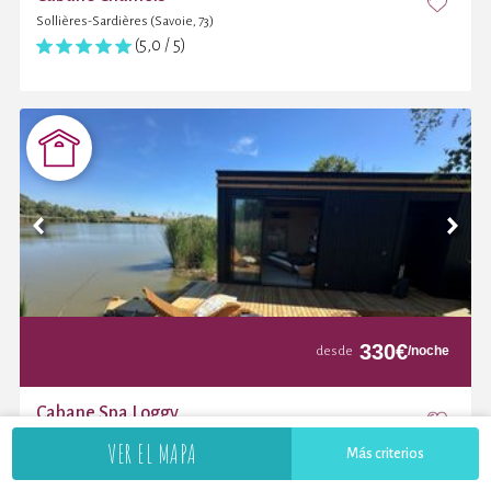
Sollières-Sardières (Savoie, 73)
(5,0 / 5)
330
€
/noche
desde
Cabane Spa Loggy
Bâgé-Dommartin (Ain, 01)
VER EL MAPA
Más criterios