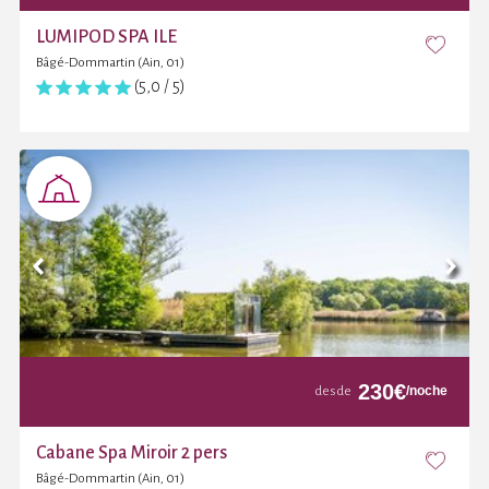
LUMIPOD SPA ILE
Bâgé-Dommartin (Ain, 01)
(5,0 / 5)
230
€
/noche
desde
Cabane Spa Miroir 2 pers
Bâgé-Dommartin (Ain, 01)