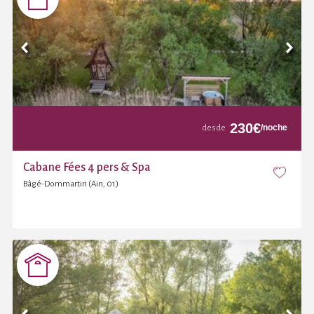
230
€
/noche
desde
Cabane Fées 4 pers & Spa
Bâgé-Dommartin (Ain, 01)