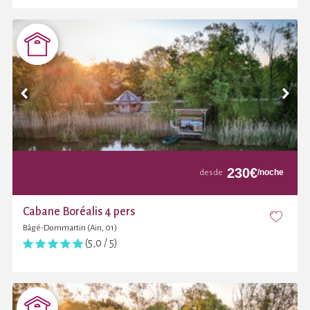
230
€
/noche
desde
Cabane Boréalis 4 pers
Bâgé-Dommartin (Ain, 01)
(5,0 / 5)