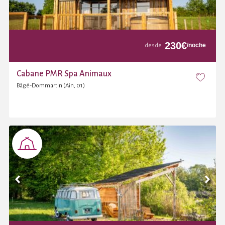
230
€
/noche
desde
Cabane PMR Spa Animaux
Bâgé-Dommartin (Ain, 01)