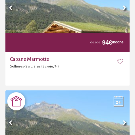
94
€
/noche
desde
Cabane Marmotte
Sollières-Sardières (Savoie, 73)