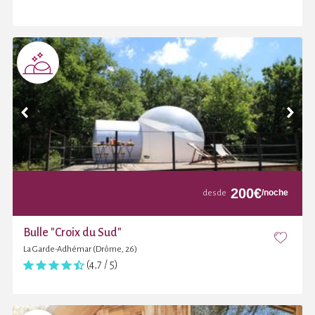
200
€
/noche
desde
Bulle "Croix du Sud"
La Garde-Adhémar (Drôme, 26)
(4,7 / 5)