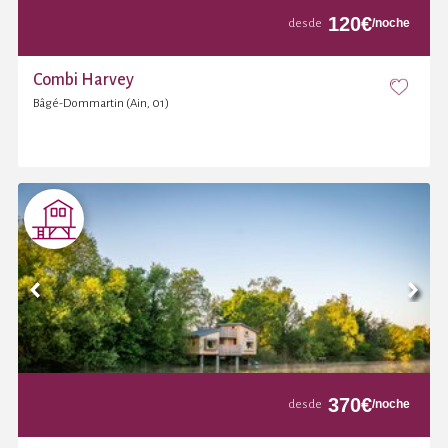
120
€
/noche
desde
Combi Harvey
Bâgé-Dommartin (Ain, 01)
370
€
/noche
desde