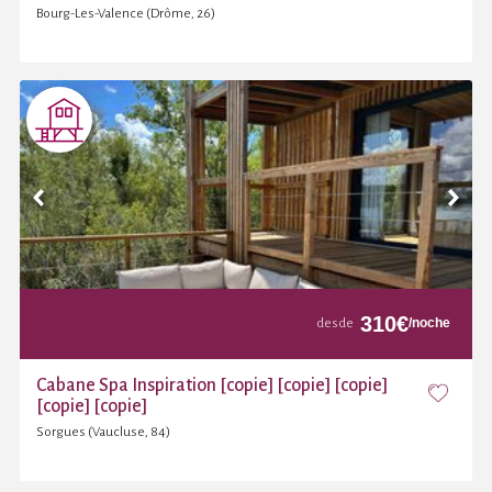
Atrevido | Valence
Bourg-Les-Valence (Drôme, 26)
310
€
/noche
desde
Cabane Spa Inspiration [copie] [copie] [copie]
[copie] [copie]
Sorgues (Vaucluse, 84)