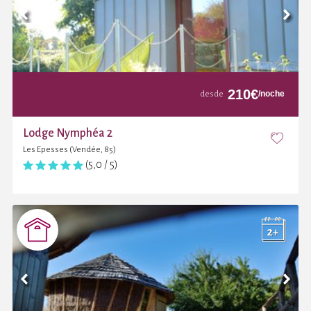
210
€
/noche
desde
Lodge Nymphéa 2
Les Epesses (Vendée, 85)
(5,0 / 5)