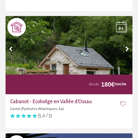
180
€
/noche
desde
Cabanot - Ecolodge en Vallée d'Ossau
Castet (Pyrénées-Atlantiques, 64)
(5,0 / 5)