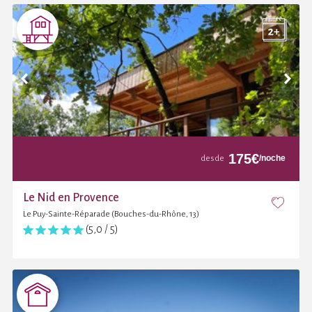
175
€
/noche
desde
Le Nid en Provence
Le Puy-Sainte-Réparade (Bouches-du-Rhône, 13)
(5,0 / 5)