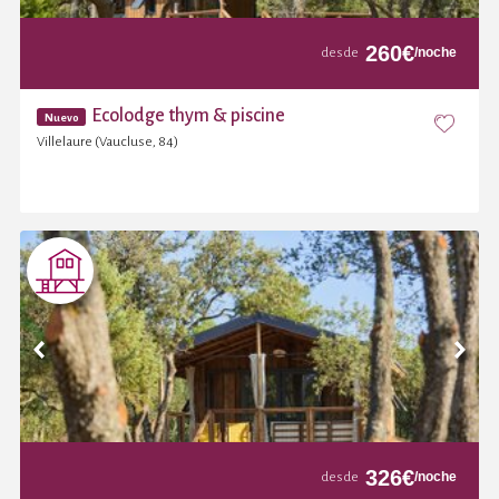
260
€
/noche
desde
Ecolodge thym & piscine
Nuevo
Villelaure (Vaucluse, 84)
326
€
/noche
desde