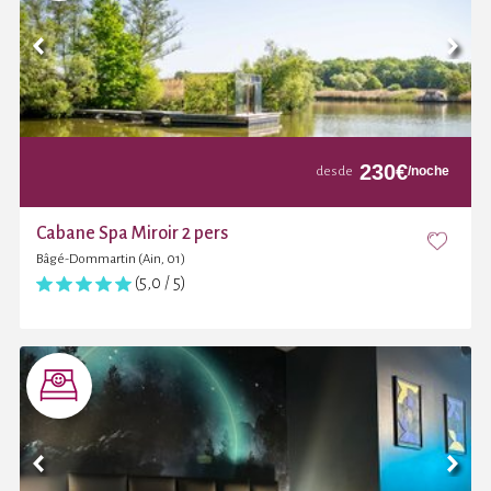
230
€
/noche
desde
Cabane Spa Miroir 2 pers
Bâgé-Dommartin (Ain, 01)
(5,0 / 5)