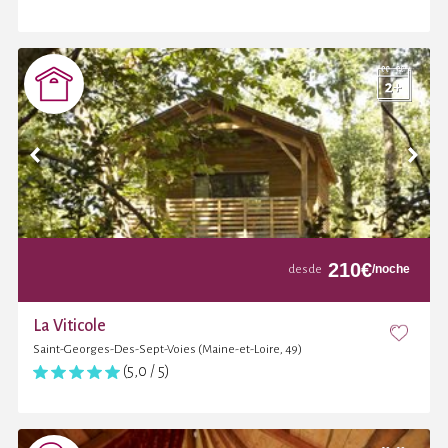
210
€
/noche
desde
La Viticole
Saint-Georges-Des-Sept-Voies (Maine-et-Loire, 49)
(5,0 / 5)