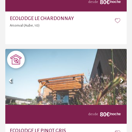
80
€
/noche
desde
ECOLODGE LE CHARDONNAY
Arsonval (Aube, 10)
80
€
/noche
desde
ECOLODGE LE PINOT GRIS