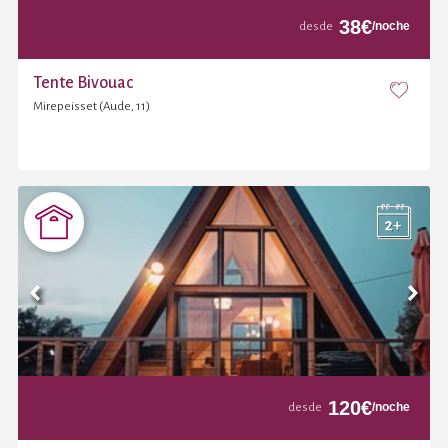
38
€
/noche
desde
Tente Bivouac
Mirepeisset (Aude, 11)
120
€
/noche
desde