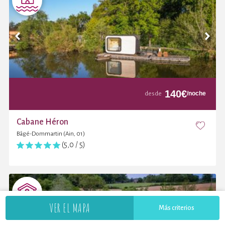
140
€
/noche
desde
Cabane Héron
Bâgé-Dommartin (Ain, 01)
(5,0 / 5)
VER EL MAPA
Más criterios