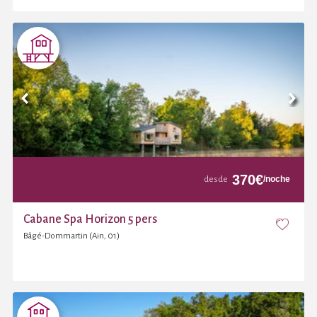
370
€
/noche
desde
Cabane Spa Horizon 5 pers
Bâgé-Dommartin (Ain, 01)