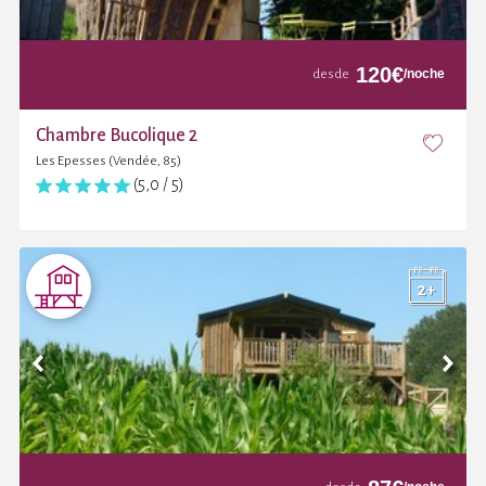
120
€
/noche
desde
Chambre Bucolique 2
Les Epesses (Vendée, 85)
(5,0 / 5)