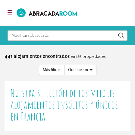
AbracadaRoom
Toggle
navigation
Modificar su búsqueda
441 alojamientos encontrados
en 126 propiedades
Más filtros
Ordenar por
Nuestra selección de los mejores
alojamientos insólitos y únicos
en Francia