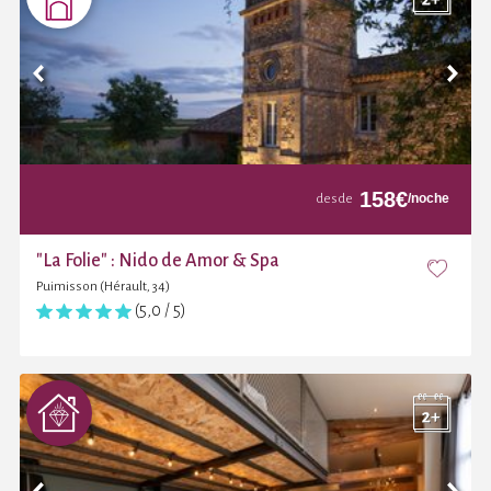
158
€
/noche
desde
"La Folie" : Nido de Amor & Spa
Puimisson (Hérault, 34)
(5,0 / 5)