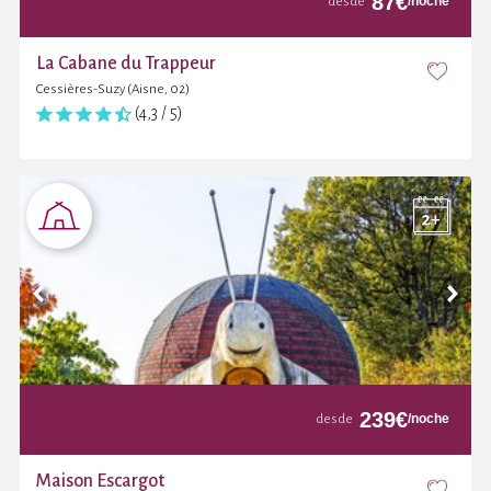
87
€
/noche
desde
La Cabane du Trappeur
Cessières-Suzy (Aisne, 02)
(4,3 / 5)
239
€
/noche
desde
Maison Escargot