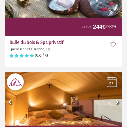
244
€
/noche
desde
Bulle du bois & Spa privatif
Epiens (Lot-et-Garonne, 47)
(5,0 / 5)