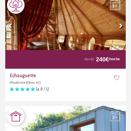
240
€
/noche
desde
Echauguette
Moulicent (Orne, 61)
(4,8 / 5)