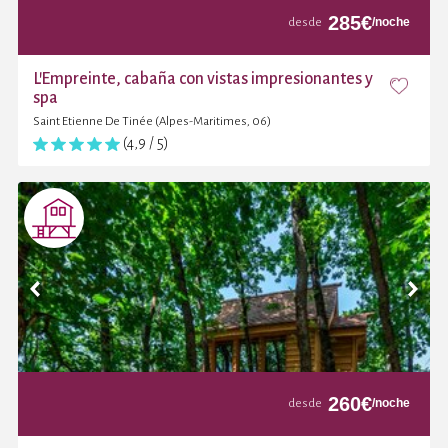
285
€
/noche
desde
L'Empreinte, cabaña con vistas impresionantes y
spa
Saint Etienne De Tinée (Alpes-Maritimes, 06)
(4,9 / 5)
260
€
/noche
desde