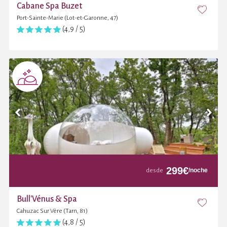
Cabane Spa Buzet
Port-Sainte-Marie (Lot-et-Garonne, 47)
(4,9 / 5)
299
€
/noche
desde
Bull'Vénus & Spa
Cahuzac Sur Vère (Tarn, 81)
(4,8 / 5)