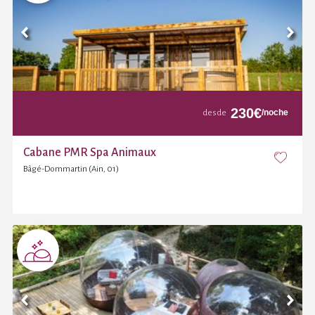
230
€
/noche
desde
Cabane PMR Spa Animaux
Bâgé-Dommartin (Ain, 01)