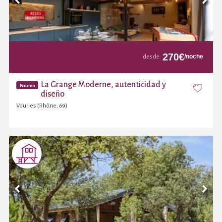
270
€
/noche
desde
La Grange Moderne, autenticidad y
Nuevo
diseño
Vourles (Rhône, 69)