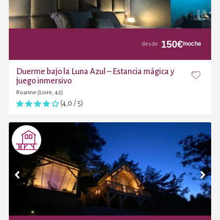
150
€
/noche
desde
Duerme bajo la Luna Azul – Estancia mágica y
juego inmersivo
Roanne (Loire, 42)
(4,0 / 5)