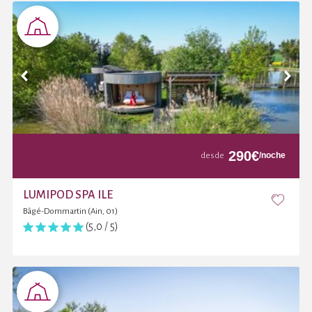
290
€
/noche
desde
LUMIPOD SPA ILE
Bâgé-Dommartin (Ain, 01)
(5,0 / 5)