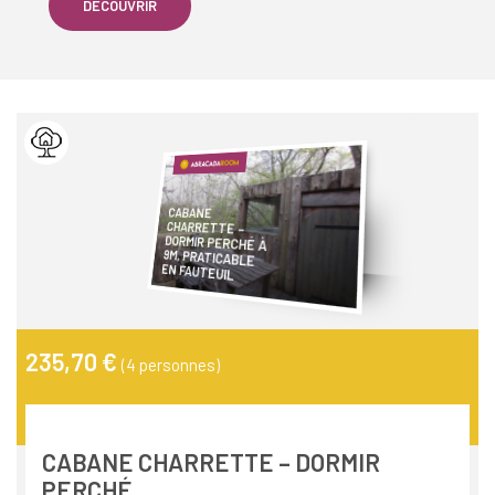
DÉCOUVRIR
CABANE
DORMIR PERCHÉ À
9M, PRATICABLE
CHARRETTE –
EN FAUTEUIL
235,70 €
(4 personnes)
CABANE CHARRETTE – DORMIR
PERCHÉ...