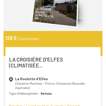
LA CROISIÈRE
(CLIMATISÉE) &
D'ELFES
SPA
126 €
(2 personnes)
LA CROISIÈRE D'ELFES
(CLIMATISÉE...
La Roulotte d'Elfes
Charente-Maritime - Poitou-Charentes (Nouvelle
Aquitaine)
Type d'hébergement :
Bateau
Bien-être
Cuisine locale et du terroir
Massage