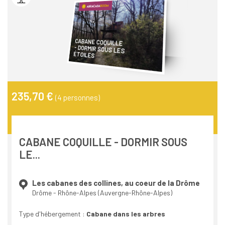
CABANE COQUILLE
- DORMIR SOUS LES
ÉTOILES
235,70 €
(4 personnes)
CABANE COQUILLE - DORMIR SOUS
LE...
Les cabanes des collines, au coeur de la Drôme
Drôme - Rhône-Alpes (Auvergne-Rhône-Alpes)
Type d'hébergement :
Cabane dans les arbres