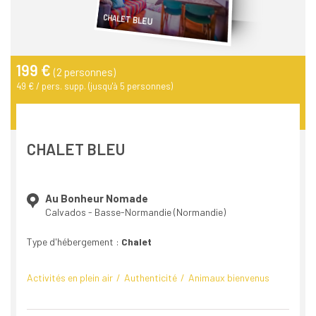
CHALET BLEU
199 €
(2 personnes)
49 € / pers. supp. (jusqu'à 5 personnes)
CHALET BLEU
Au Bonheur Nomade
Calvados - Basse-Normandie (Normandie)
Type d'hébergement :
Chalet
Activités en plein air
Authenticité
Animaux bienvenus