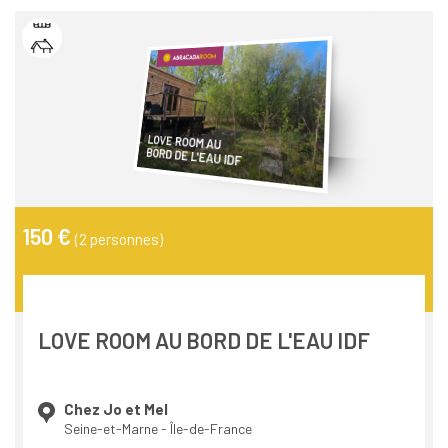
un hébergement insolite pensé dans le respect du paysage.
Offrir ce type de moment, c’est proposer bien plus qu’une
escapade : c’est donner du sens au geste. C’est permettre de
vivre un temps de pause qui résonne avec des valeurs
profondes.
LOVE ROOM AU
BORD DE L'EAU IDF
150 €
(2 personnes)
LOVE ROOM AU BORD DE L'EAU IDF
Chez Jo et Mel
Seine-et-Marne - Île-de-France