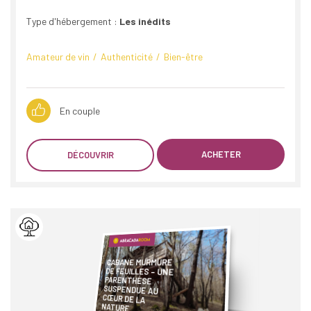
Type d'hébergement :
Les inédits
Amateur de vin
Authenticité
Bien-être
En couple
ACHETER
DÉCOUVRIR
CABANE MURMURE
SUSPENDUE AU
CŒUR DE LA
DE FEUILLES – UNE
PARENTHÈSE
NATURE