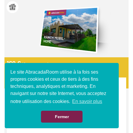
RANCH MOBIL-
HOME
169 €
(2 personnes)
49 € / pers. supp. (jusqu'à 6 personnes)
Le site AbracadaRoom utilise à la fois ses
propres cookies et ceux de tiers à des fins
techniques, analytiques et marketing. En
navigant sur notre site Internet, vous acceptez
RANCH MOBIL-HOME
notre utilisation des cookies.
En savoir plus
Fermer
Au Bonheur Nomade
Calvados - Basse-Normandie (Normandie)