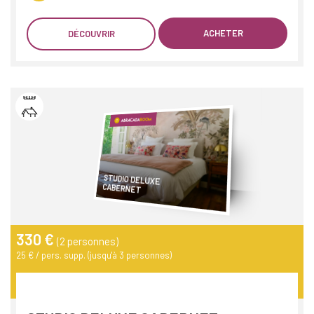
ACHETER
DÉCOUVRIR
STUDIO DELUXE
CABERNET
330 €
(2 personnes)
25 € / pers. supp. (jusqu'à 3 personnes)