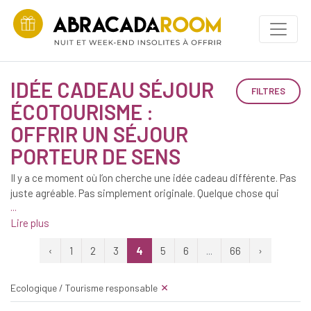
IDÉE CADEAU SÉJOUR
FILTRES
ÉCOTOURISME :
OFFRIR UN SÉJOUR
PORTEUR DE SENS
Il y a ce moment où l’on cherche une idée cadeau différente. Pas
juste agréable. Pas simplement originale. Quelque chose qui
reflète des convictions, un regard sur le monde, une envie de
faire autrement. Offrir un objet de plus ne suffit plus toujours,
surtout quand la personne à qui l’on pense parle de nature,
‹
1
2
3
4
5
6
...
66
›
d’authenticité, de voyages responsables. Alors l’idée d’un séjour
écotourisme commence à s’imposer doucement, en puisant
×
dans des
suggestions inspirantes
. Une parenthèse dans un
Ecologique / Tourisme responsable
écolodge en pleine forêt, une nuit dans une cabane éco-conçue,