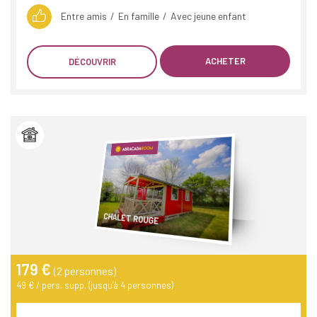
Entre amis
En famille
Avec jeune enfant
ACHETER
DÉCOUVRIR
CHALET ROUGE
179 €
(2 personnes)
49 € / pers. supp. (jusqu'à 4 personnes)