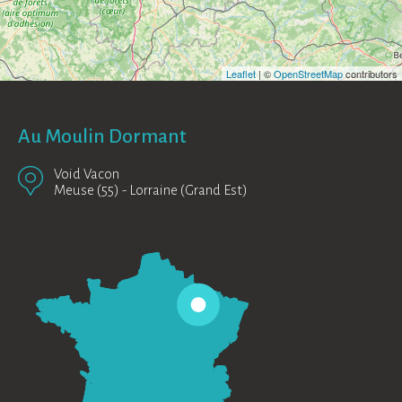
Leaflet
| ©
OpenStreetMap
contributors
Au Moulin Dormant
Void Vacon
Meuse (55)
-
Lorraine (Grand Est)