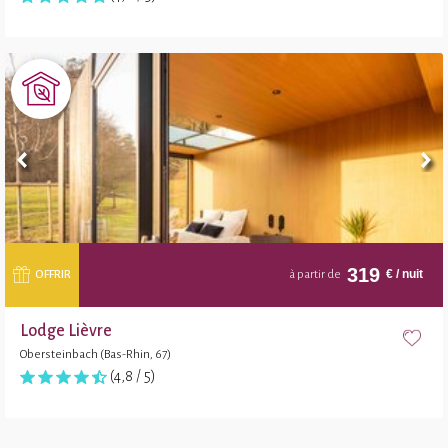
319
€
/ nuit
OFFRIR
à partir de
Lodge Lièvre
Obersteinbach (Bas-Rhin, 67)
(4,8 / 5)