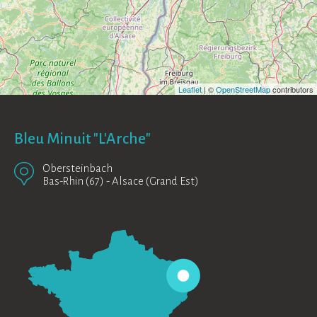
Leaflet
| ©
OpenStreetMap
contributors
Bleu Minuit "L'Arche"
Obersteinbach
Bas-Rhin (67)
-
Alsace (Grand Est)