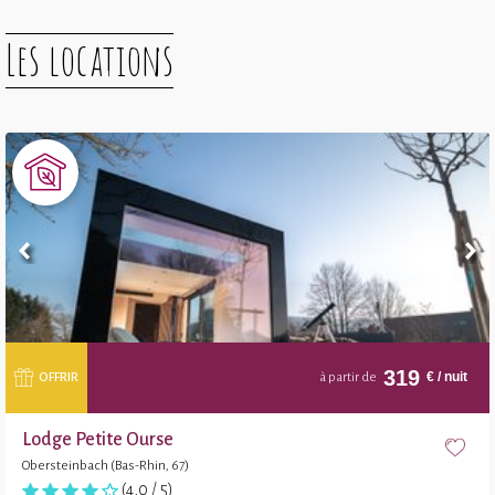
Les locations
319
€
/ nuit
OFFRIR
à partir de
Lodge Petite Ourse
Obersteinbach (Bas-Rhin, 67)
(4,0 / 5)