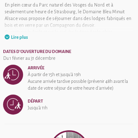
En plein cœur du Parc naturel des Vosges du Nord et à
seulement une heure de Strasbourg, le Domaine Bleu Minuit
Alsace vous propose de séjourner dans des lodges fabriqués en
bois et en verre par un Compagnon du devoir.
Ouverts sur la forêt et sur le ciel, les lodges écolo-chics
Lire plus
bénéficient d'un environnement exceptionnel.
Ici, pas de place à l'ennui ! Vous pourrez vous détendre et vous
DATES D'OUVERTURE DU DOMAINE
offrir une pause bien-être dans le sauna ou dans le bain de
Du 1 février au 31 décembre
Patagonie.
Pour ravir vos papilles, vous pourrez découvrir à moins d'une
ARRIVÉE
centaine de mètres, le restaurant gastronomique Anthon, où le
À partir de 15h et jusqu'à 19h
chef, Georges Flaig, vous invite à découvrir les saveurs de
Aucune arrivée tardive possible (prévenir 48h avant la
l’Alsace en version bio, fraîche et douce.
date de votre séjour de votre heure d'arrivée)
De nombreuses activités sont également proposées à proximité
: balades en calèche, randonnées, visite des châteaux forts de
DÉPART
la région ou des ateliers des artisans locaux.
Jusqu'à 11h
Bleu Minuit "L'Arche" a une note moyenne de 4.4 sur 5 basée sur 5
avis clients