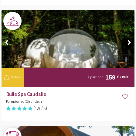
159
€
/ nuit
OFFRIR
à partir de
Bulle Spa Caudalie
Pompignac (Gironde, 33)
(4,9 / 5)