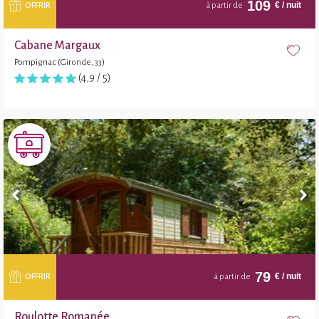
109
€
/ nuit
OFFRIR
à partir de
Cabane Margaux
Pompignac (Gironde, 33)
(4,9 / 5)
79
€
/ nuit
OFFRIR
à partir de
Roulotte Romanée