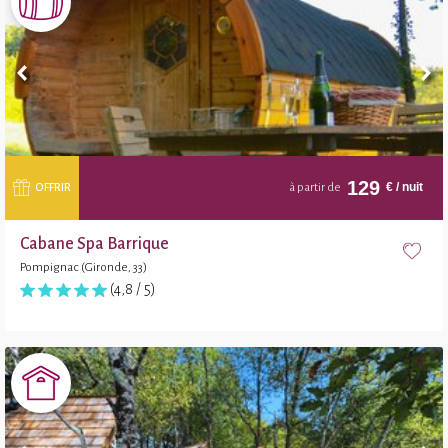
129
€
/ nuit
OFFRIR
à partir de
Cabane Spa Barrique
Pompignac (Gironde, 33)
(4,8 / 5)