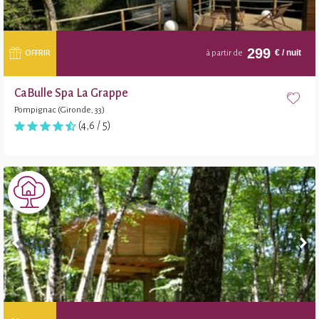
299
€
/ nuit
OFFRIR
à partir de
CaBulle Spa La Grappe
Pompignac (Gironde, 33)
(4,6 / 5)