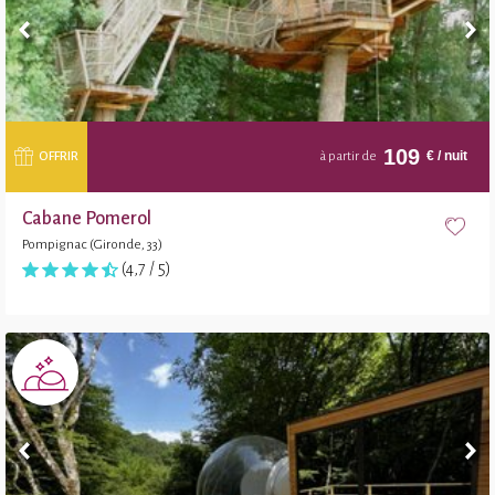
109
€
/ nuit
OFFRIR
à partir de
Cabane Pomerol
Pompignac (Gironde, 33)
(4,7 / 5)