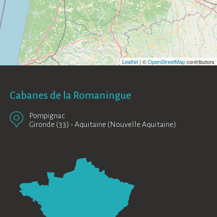
Leaflet
| ©
OpenStreetMap
contributors
Cabanes de la Romaningue
Pompignac
Gironde (33)
-
Aquitaine (Nouvelle Aquitaine)