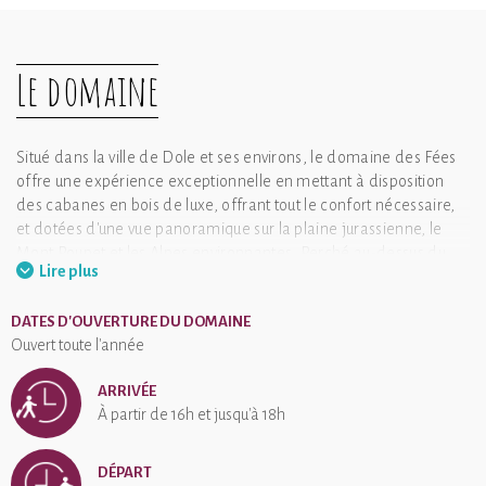
Le domaine
Situé dans la ville de Dole et ses environs, le domaine des Fées
offre une expérience exceptionnelle en mettant à disposition
des cabanes en bois de luxe, offrant tout le confort nécessaire,
et dotées d'une vue panoramique sur la plaine jurassienne, le
Mont Poupet et les Alpes environnantes. Perché au-dessus du
Lire plus
canal Rhin-Rhône, cet endroit vous permettra de profiter d'une
expérience unique qui combine à la fois une immersion totale
DATES D'OUVERTURE DU DOMAINE
dans la nature au sein d'un parc boisé, tout en restant à
Ouvert toute l'année
proximité de la ville, à seulement 10 minutes en voiture du
centre-ville. Les terrasses de ces hébergements offrent
ARRIVÉE
également des panoramas exceptionnels.
À partir de 16h et jusqu'à 18h
Cabanes du Domaine des Fées a une note moyenne de 4.5 sur 5
basée sur 2 avis clients
DÉPART