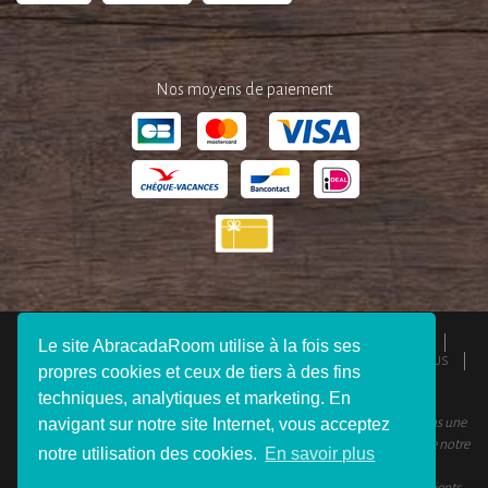
Nos moyens de paiement
QUI SOMMES-NOUS ?
ESPACE PRESSE
MENTIONS LÉGALES
Le site AbracadaRoom utilise à la fois ses
CGU
RESPONSABILITÉS
DEVENIR AFFILIÉ
REJOIGNEZ-NOUS
propres cookies et ceux de tiers à des fins
CONNEXION VOYAGEUR
FAQ
CONTACTEZ-NOUS
techniques, analytiques et marketing. En
navigant sur notre site Internet, vous acceptez
© 2012 - 2026 AbracadaRoom Tous droits réservés. AbracadaRoom n’est pas une
agence de voyage et ne facture aucun frais de service pour les utilisateurs de notre
notre utilisation des cookies.
En savoir plus
site.