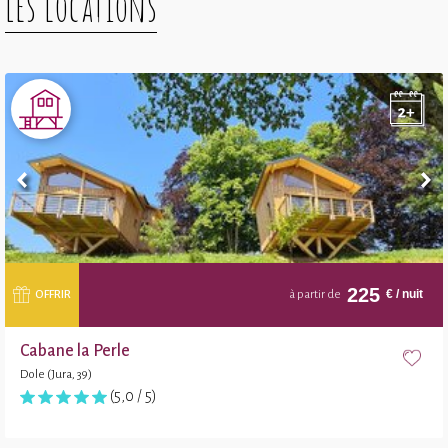
Les locations
225
€
/ nuit
OFFRIR
à partir de
Cabane la Perle
Dole (Jura, 39)
(5,0 / 5)