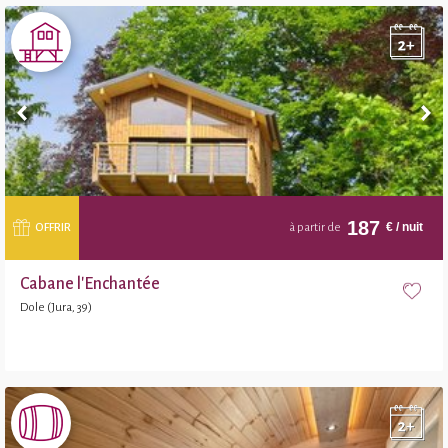
187
€
/ nuit
OFFRIR
à partir de
Cabane l'Enchantée
Dole (Jura, 39)