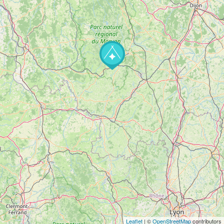
Leaflet
| ©
OpenStreetMap
contributors