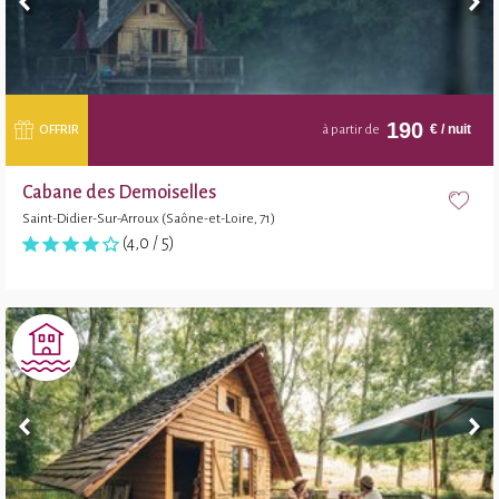
190
€
/ nuit
OFFRIR
à partir de
Cabane des Demoiselles
Saint-Didier-Sur-Arroux (Saône-et-Loire, 71)
(4,0 / 5)