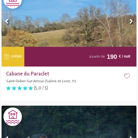
190
€
/ nuit
OFFRIR
à partir de
Cabane du Paraclet
Saint-Didier-Sur-Arroux (Saône-et-Loire, 71)
(5,0 / 5)