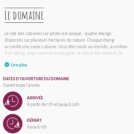
Le domaine
Le site des cabanes sur pilotis est unique : quatre étangs
dispersés sur plusieurs hectares de nature. Chaque étang
accueille une seule cabane. Vous êtes seuls au monde, au milieu
d'un étang, avec comme compagnie, le chant des oiseaux, le
croassement des grenouilles, les sauts plus ou moins artistiques
Lire plus
des poissons...
Les cabanes se trouvent à Saint-Didier-sur-Arroux, aux portes du
DATES D'OUVERTURE DU DOMAINE
Morvan et de ses belles excursions. Plusieurs bonnes tables se
Ouvert toute l'année
trouvent à proximité. De nombreuses activités sont possibles, la
plus belle étant néanmoins de couper son téléphone, de plonger
ARRIVÉE
vos pieds dans l'étang, d'écouter la nature, de vous laisser
À partir de 17h et jusqu'à 20h
transporter par ce moment suspendu, loin de tout. Venez
écouter la nature, son silence, sa beauté.
DÉPART
Cabanes sur Pilotis a une note moyenne de 4.3 sur 5 basée sur 3
Jusqu'à 15h
avis clients