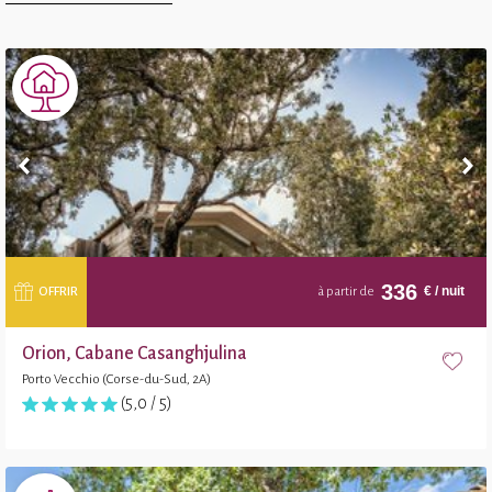
336
€
/ nuit
OFFRIR
à partir de
Orion, Cabane Casanghjulina
Porto Vecchio (Corse-du-Sud, 2A)
(5,0 / 5)