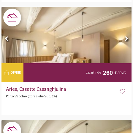
260
€
/ nuit
OFFRIR
à partir de
Aries, Casette Casanghjulina
Porto Vecchio (Corse-du-Sud, 2A)