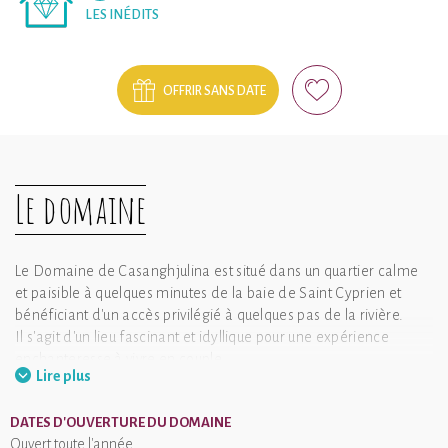
LES INÉDITS
OFFRIR SANS DATE
Le domaine
Le Domaine de Casanghjulina est situé dans un quartier calme
et paisible à quelques minutes de la baie de Saint Cyprien et
bénéficiant d'un accès privilégié à quelques pas de la rivière.
Il s'agit d'un lieu fascinant et idyllique pour une expérience
enchanteresse à vivre en couple.
Lire plus
Ce domaine offre un emplacement idéal à seulement 10
minutes du centre historique de Porto Vecchio.
DATES D'OUVERTURE DU DOMAINE
Cette ville s'inscrit comme la première ville touristique de Corse,
Ouvert toute l'année
grâce notamment à ses plages de sable blanc dont les plus