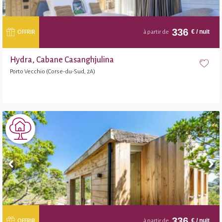
336
€
/ nuit
OFFRIR
à partir de
Hydra, Cabane Casanghjulina
Porto Vecchio (Corse-du-Sud, 2A)
336
€
/ nuit
OFFRIR
à partir de