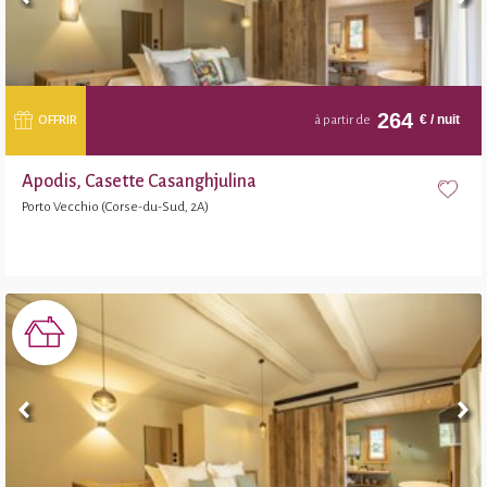
264
€
/ nuit
OFFRIR
à partir de
Apodis, Casette Casanghjulina
Porto Vecchio (Corse-du-Sud, 2A)