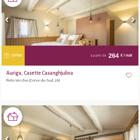
264
€
/ nuit
OFFRIR
à partir de
Auriga, Casette Casanghjulina
Porto Vecchio (Corse-du-Sud, 2A)