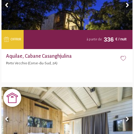
336
€
/ nuit
OFFRIR
à partir de
Aquilae, Cabane Casanghjulina
Porto Vecchio (Corse-du-Sud, 2A)