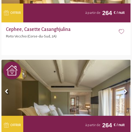
264
€
/ nuit
OFFRIR
à partir de
Cephee, Casette Casanghjulina
Porto Vecchio (Corse-du-Sud, 2A)
264
€
/ nuit
OFFRIR
à partir de