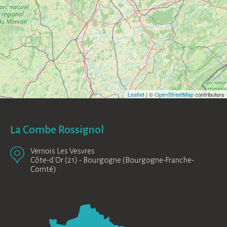
Leaflet
| ©
OpenStreetMap
contributors
La Combe Rossignol
Vernois Les Vesvres
Côte-d'Or (21)
-
Bourgogne (Bourgogne-Franche-
Comté)