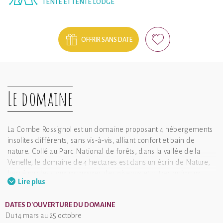
TENTE ET TENTE LODGE
OFFRIR SANS DATE
Le domaine
La Combe Rossignol est un domaine proposant 4 hébergements
insolites différents, sans vis-à-vis, alliant confort et bain de
nature. Collé au Parc National de forêts, dans la vallée de la
Venelle, le domaine de 4 hectares est dans un écrin de Nature,
bercé par les doux murmures des oiseaux et autres animaux.
Lire plus
Le domaine est situé à Vernois les Vesvres, en Côte d’Or. Sa
situation exceptionnelle place le domaine à la croisée des
DATES D'OUVERTURE DU DOMAINE
régions Bourgogne – Franche Comté et Grand Est, à quelques
Du 14 mars au 25 octobre
kilomètres de l’autoroute A5 (Sortie 5 - Til Chatel et 6 - Langres