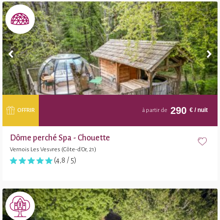
290
€
/ nuit
OFFRIR
à partir de
Dôme perché Spa - Chouette
Vernois Les Vesvres (Côte-d'Or, 21)
(4,8 / 5)