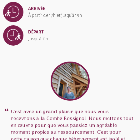
Sud). Le domaine peut aussi une étape sur la route des
ARRIVÉE
vacances.
À partir de 17h et jusqu'à 19h
La Combe Rossignol a une note moyenne de 4.8 sur 5 basée sur
38 avis clients
DÉPART
Jusqu'à 11h
C'est avec un grand plaisir que nous vous
recevrons à la Combe Rossignol. Nous mettons tout
en œuvre pour que vous passiez un agréable
moment propice au ressourcement. C'est pour
cette raison que chaque hébergement est isolé et