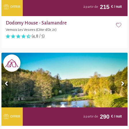
215
€
/ nuit
OFFRIR
à partir de
Dodomy House - Salamandre
Vernois Les Vesvres (Côte-d'Or, 21)
(4,8 / 5)
290
€
/ nuit
OFFRIR
à partir de