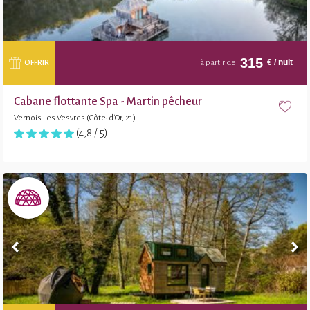
315
€
/ nuit
OFFRIR
à partir de
Cabane flottante Spa - Martin pêcheur
Vernois Les Vesvres (Côte-d'Or, 21)
(4,8 / 5)