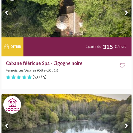
315
€
/ nuit
OFFRIR
à partir de
Cabane féérique Spa - Cigogne noire
Vernois Les Vesvres (Côte-d'Or, 21)
(5,0 / 5)