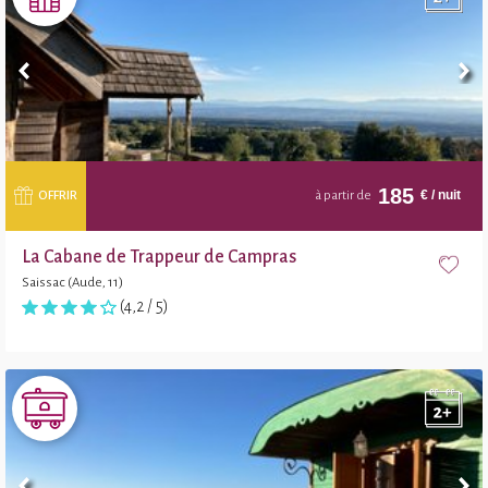
185
€
/ nuit
OFFRIR
à partir de
La Cabane de Trappeur de Campras
Saissac (Aude, 11)
(4,2 / 5)