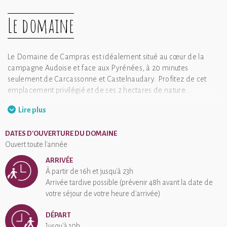
Le domaine
Le Domaine de Campras est idéalement situé au cœur de la
campagne Audoise et face aux Pyrénées, à 20 minutes
seulement de Carcassonne et Castelnaudary. Profitez de cet
emplacement privilégié et de ses 2 hectares de nature.
Venez découvrir les alentours et la richesse de la région :
Lire plus
richesse naturelle, culinaire et culturelle. A quelques minutes du
domaine, partez à l'aventure pour découvrir les trésors de la
DATES D'OUVERTURE DU DOMAINE
Montagne noire ou vous balader le long du Canal du midi.
Ouvert toute l'année
Découvrez les villages typiques de la région et leurs fameux
ARRIVÉE
châteaux Cathares, appréhendez le passé historique au cœur
À partir de 16h et jusqu'à 23h
des abbayes et citadelles. Enfin, explorez la grandiose Cité de
Arrivée tardive possible (prévenir 48h avant la date de
Carcassonne.
votre séjour de votre heure d'arrivée)
Après une journée bien remplie, détendez-vous face à la vue
panoramique et imprenable sur la plaine Audoise et sur la
DÉPART
chaîne des Pyrénées. Relaxez-vous au spa en contemplant la
Jusqu'à 10h