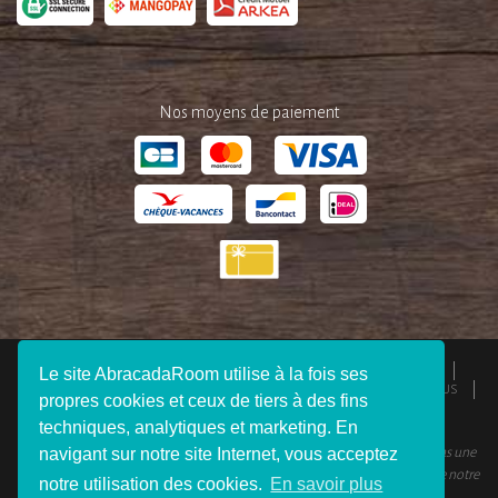
Nos moyens de paiement
QUI SOMMES-NOUS ?
ESPACE PRESSE
MENTIONS LÉGALES
Le site AbracadaRoom utilise à la fois ses
CGU
RESPONSABILITÉS
DEVENIR AFFILIÉ
REJOIGNEZ-NOUS
propres cookies et ceux de tiers à des fins
CONNEXION VOYAGEUR
FAQ
CONTACTEZ-NOUS
techniques, analytiques et marketing. En
navigant sur notre site Internet, vous acceptez
© 2012 - 2026 AbracadaRoom Tous droits réservés. AbracadaRoom n’est pas une
agence de voyage et ne facture aucun frais de service pour les utilisateurs de notre
notre utilisation des cookies.
En savoir plus
site.