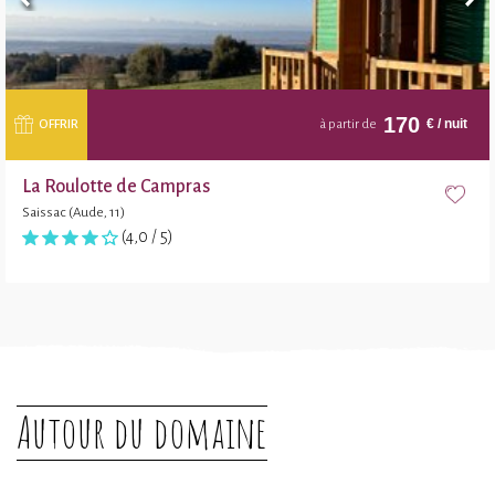
170
€
/ nuit
OFFRIR
à partir de
La Roulotte de Campras
Saissac (Aude, 11)
(4,0 / 5)
Autour du domaine