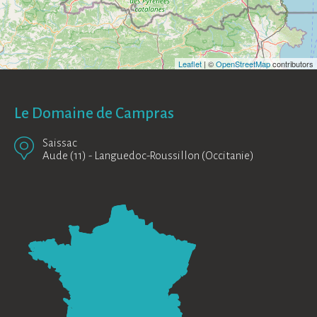
Leaflet
| ©
OpenStreetMap
contributors
Le Domaine de Campras
Saissac
Aude (11)
-
Languedoc-Roussillon (Occitanie)