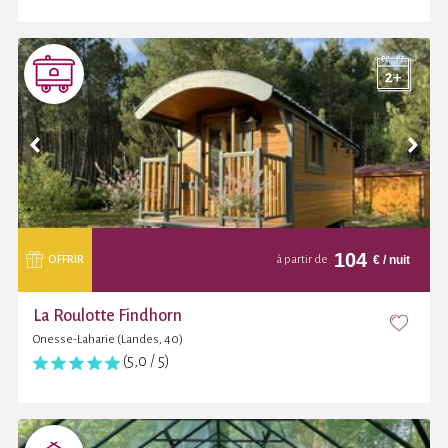
104
€
/ nuit
OFFRIR
à partir de
La Roulotte Findhorn
Onesse-Laharie (Landes, 40)
(5,0 / 5)