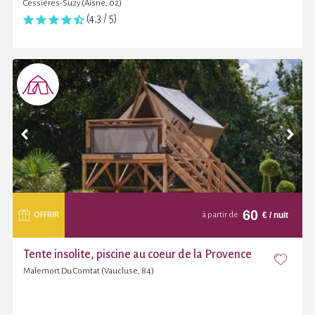
Cessières-Suzy (Aisne, 02)
(4,3 / 5)
60
€
/ nuit
OFFRIR
à partir de
Tente insolite, piscine au coeur de la Provence
Malemort Du Comtat (Vaucluse, 84)