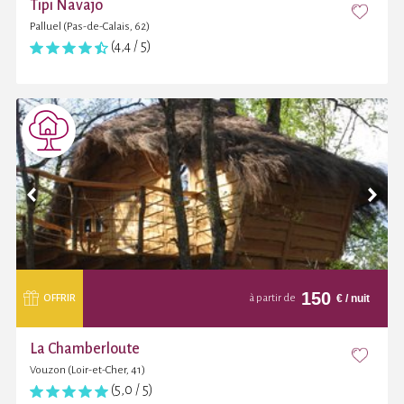
Tipi Navajo
Palluel (Pas-de-Calais, 62)
(4,4 / 5)
150
€
/ nuit
OFFRIR
à partir de
La Chamberloute
Vouzon (Loir-et-Cher, 41)
(5,0 / 5)