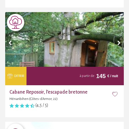
145
€
/ nuit
OFFRIR
à partir de
Cabane Reposoir, l’escapade bretonne
Hénanbihen (Côtes-d'Armor, 22)
(4,5 / 5)