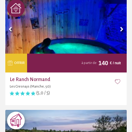
140
€
/ nuit
OFFRIR
à partir de
Le Ranch Normand
Les Cresnays (Manche, 50)
(5,0 / 5)