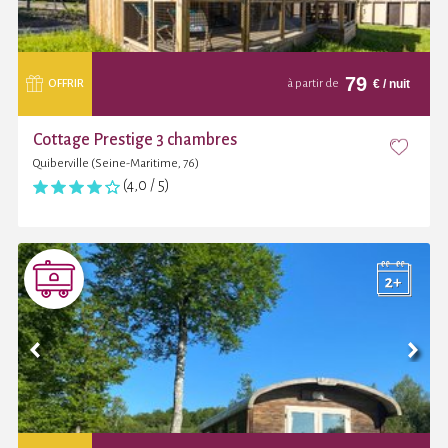
79
€
/ nuit
OFFRIR
à partir de
Cottage Prestige 3 chambres
Quiberville (Seine-Maritime, 76)
(4,0 / 5)