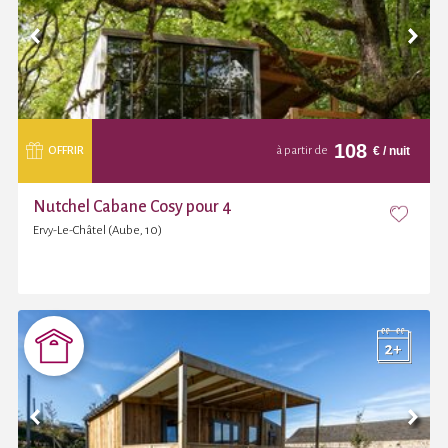
108
€
/ nuit
OFFRIR
à partir de
Nutchel Cabane Cosy pour 4
Ervy-Le-Châtel (Aube, 10)