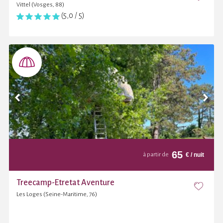
Vittel (Vosges, 88)
(5,0 / 5)
65
€
/ nuit
à partir de
Treecamp-Etretat Aventure
Les Loges (Seine-Maritime, 76)