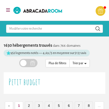
AbracadaRoom
Toggle
navigation
Modifier votre recherche
1630 hébergements trouvés
dans 766 domaines
952 logements notés
—
4,69 / 5 en moyenne sur 5137 avis
Plus de filtres
Trier par
Petit budget
«
1
2
3
4
5
6
7
8
...