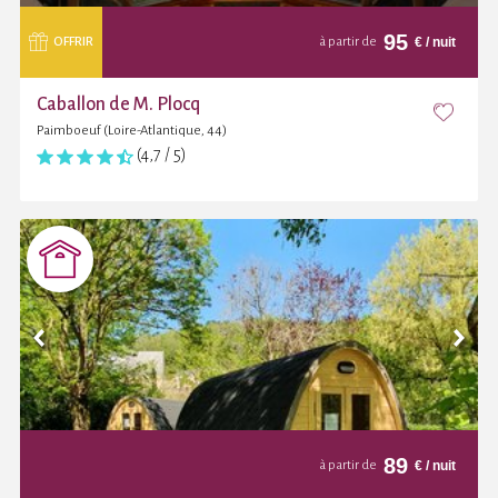
95
€
/ nuit
OFFRIR
à partir de
Caballon de M. Plocq
Paimboeuf (Loire-Atlantique, 44)
(4,7 / 5)
89
€
/ nuit
à partir de