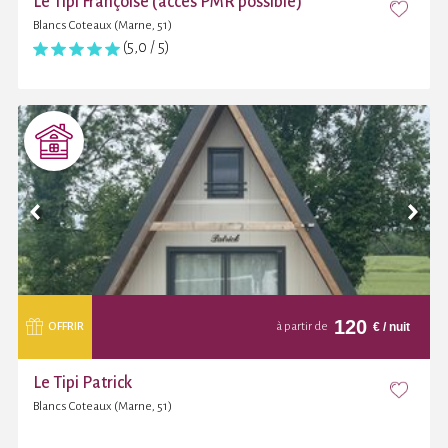
Le Tipi Françoise (accès PMR possible)
Blancs Coteaux (Marne, 51)
(5,0 / 5)
120
€
/ nuit
OFFRIR
à partir de
Le Tipi Patrick
Blancs Coteaux (Marne, 51)