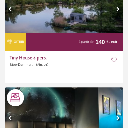
140
€
/ nuit
OFFRIR
à partir de
Tiny House 4 pers.
Bâgé-Dommartin (Ain, 01)