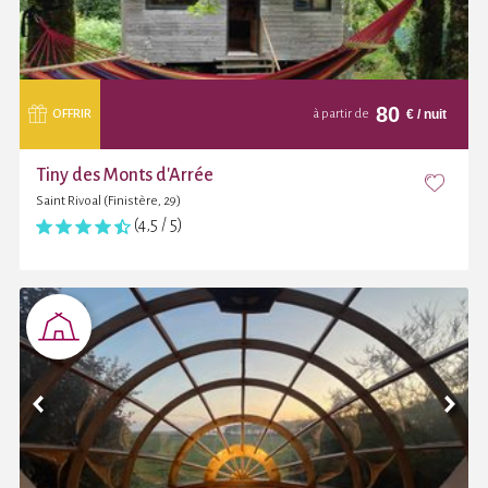
80
€
/ nuit
OFFRIR
à partir de
Tiny des Monts d'Arrée
Saint Rivoal (Finistère, 29)
(4,5 / 5)