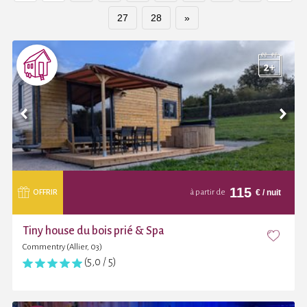
27
28
»
115
€
/ nuit
OFFRIR
à partir de
Tiny house du bois prié & Spa
Commentry (Allier, 03)
(5,0 / 5)