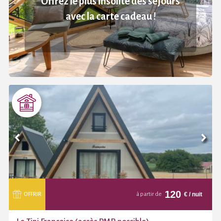
Offrez le plus insolite des séjours
avec la carte cadeau !
120
€
/ nuit
OFFRIR
à partir de