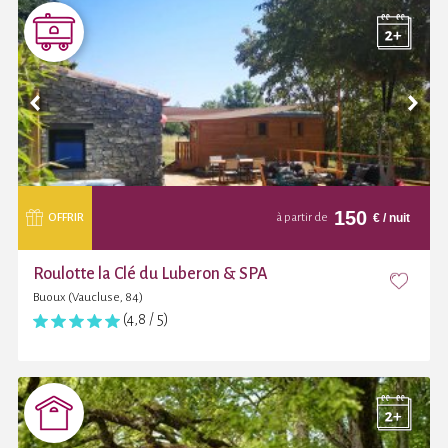
150
€
/ nuit
OFFRIR
à partir de
Roulotte la Clé du Luberon & SPA
Buoux (Vaucluse, 84)
(4,8 / 5)