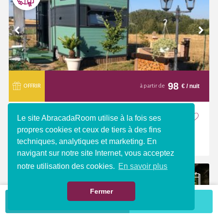
98
€
/ nuit
OFFRIR
à partir de
La Cabane de Ruby
Nouveau
Le site AbracadaRoom utilise à la fois ses
Le Val De Gueblange (Moselle, 57)
propres cookies et ceux de tiers à des fins
techniques, analytiques et marketing. En
navigant sur notre site Internet, vous acceptez
notre utilisation des cookies.
En savoir plus
Fermer
VOIR LA CARTE
Plus de critères