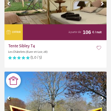
106
€
/ nuit
OFFRIR
à partir de
Tente Sibley T4
Les Châtelets (Eure-et-Loir, 28)
(5,0 / 5)