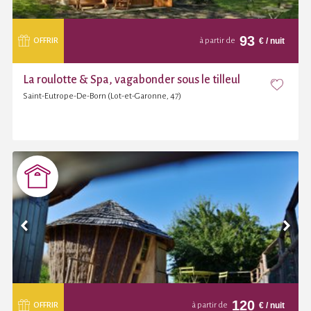
93
€
/ nuit
OFFRIR
à partir de
La roulotte & Spa, vagabonder sous le tilleul
Saint-Eutrope-De-Born (Lot-et-Garonne, 47)
120
€
/ nuit
OFFRIR
à partir de