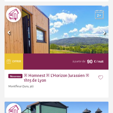
90
€
/ nuit
OFFRIR
à partir de
※ Homnest ※ L'Horizon Jurassien ※
Nouveau
1h15 de Lyon
Montfleur (Jura, 39)