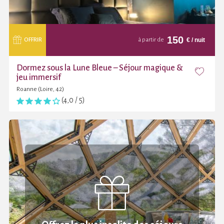
150
€
/ nuit
OFFRIR
à partir de
Dormez sous la Lune Bleue – Séjour magique &
jeu immersif
Roanne (Loire, 42)
(4,0 / 5)