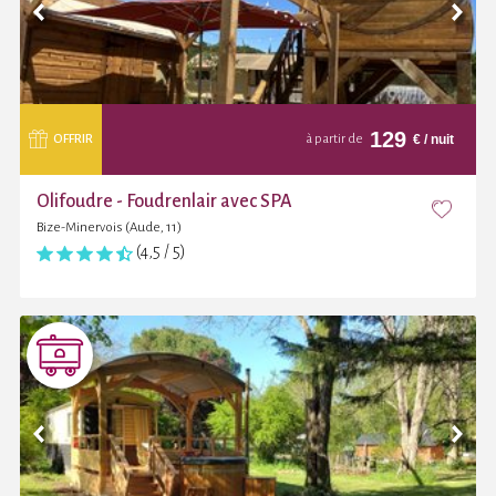
129
€
/ nuit
OFFRIR
à partir de
Olifoudre - Foudrenlair avec SPA
Bize-Minervois (Aude, 11)
(4,5 / 5)