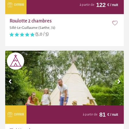
122
€
/ nuit
OFFRIR
à partir de
Roulotte 2 chambres
Sillé-Le-Guillaume (Sarthe, 72)
(5,0 / 5)
81
€
/ nuit
OFFRIR
à partir de