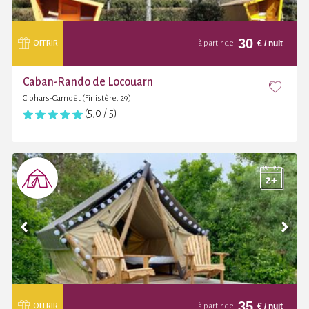
30
€
/ nuit
OFFRIR
à partir de
Caban-Rando de Locouarn
Clohars-Carnoët (Finistère, 29)
(5,0 / 5)
35
€
/ nuit
OFFRIR
à partir de