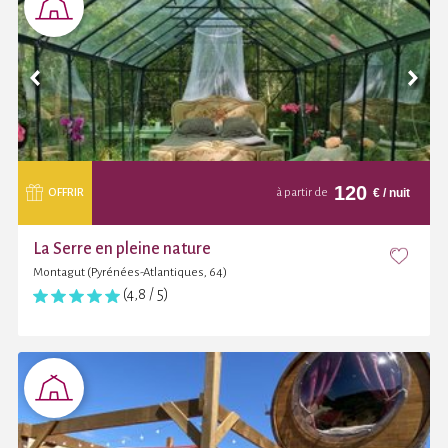
120
€
/ nuit
OFFRIR
à partir de
La Serre en pleine nature
Montagut (Pyrénées-Atlantiques, 64)
(4,8 / 5)