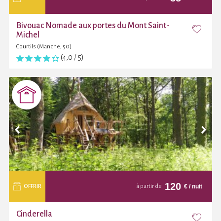
Bivouac Nomade aux portes du Mont Saint-
Michel
Courtils (Manche, 50)
(4,0 / 5)
120
€
/ nuit
OFFRIR
à partir de
Cinderella