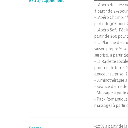
Extra / supplément
- L'Apéro de chez n
à partir de 25€pou
- L'Apéro Champ': 1
partir de 30€ pour
- L'Apéro Soft: Pét
partir de 20€ pour
- La Planche de ch
saison proposés se
surprise: à partir 
- La Raclette Local
pomme de terre légu
douceur surprise: à
- Luminothérapie à 
- Séance de médec
- Massage à partir 
- Pack Romantique (
massage) à partir 
-20% à partir de l