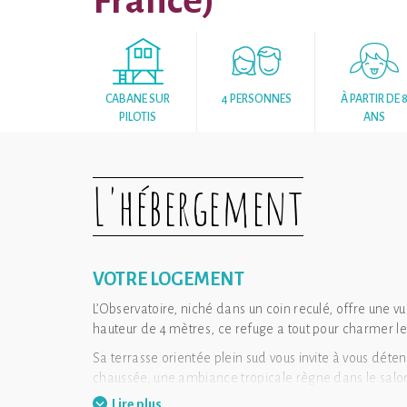
France)
CABANE SUR
4 PERSONNES
À PARTIR DE 
PILOTIS
ANS
L'hébergement
VOTRE LOGEMENT
L’Observatoire, niché dans un coin reculé, offre une v
hauteur de 4 mètres, ce refuge a tout pour charmer les
Sa terrasse orientée plein sud vous invite à vous dét
chaussée, une ambiance tropicale règne dans le salon,
dans la kitchenette pourvue d'une bouilloire, d'une ma
Lire plus