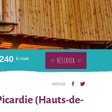
240
RÉSERVER
€
/ nuit
OFFRIR SANS DATE
AJOUTER À LA WISHLIST
PARTAGER
Picardie (Hauts-de-