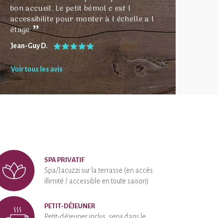
bon accueil. Le petit bémol c est l
accessibilite pour monter à l échelle a l
étage
Jean-Guy D.
Voir tous les avis
SPA PRIVATIF
Spa/Jacuzzi sur la terrasse (en accès
illimité / accessible en toute saison)
PETIT-DÉJEUNER
Petit-déjeuner inclus, servi dans le