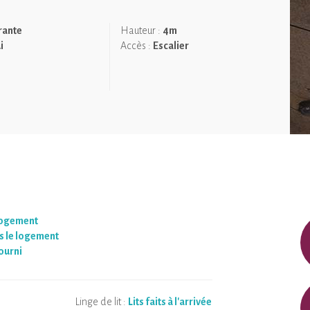
ane pour votre confort.
 la chambre principale, baptisée "dans les étoiles", où une
rante
Hauteur :
4m
i
Accès :
Escalier
res du camping, est garni de laine de mouton.
u cœur de la Picardie Verte, garantissant un moment de
logement
 le logement
ourni
Linge de lit :
Lits faits à l'arrivée