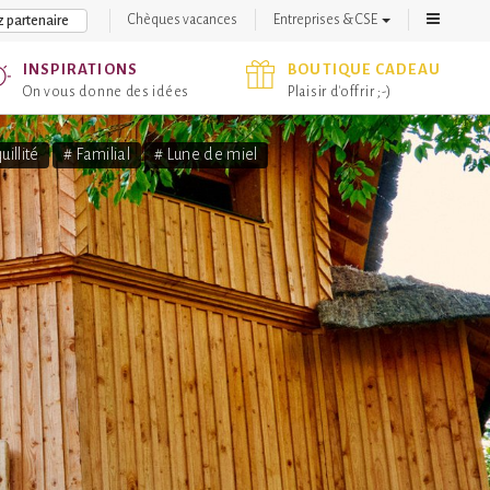
Chèques vacances
Entreprises & CSE
 partenaire
INSPIRATIONS
BOUTIQUE CADEAU
On vous donne des idées
Plaisir d'offrir ;-)
uillité
# Familial
# Lune de miel