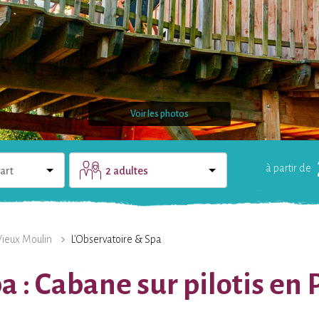
Voir les photos
à partir de
art
2 adultes
LE DOMAINE
UNE QUESTION ?
Vieux Moulin
L'Observatoire & Spa
a : Cabane sur pilotis en 