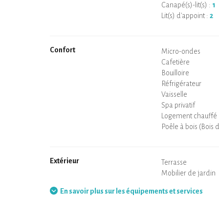
Canapé(s)-lit(s) :
1
Lit(s) d'appoint :
2
Confort
Micro-ondes
Cafetière
Bouilloire
Plaque de cuisson
Four
Réfrigérateur
Vaisselle
Lave-vaisselle
Chaise bébé
Spa privatif
Sauna privatif
Tables et chaises/t
Air conditionné
Logement chauffé
Poêle à bois (Bois 
Cheminée
Wifi
TV
Sèche-cheveux
Fer à repasser
Lave-linge
Aspirateur
Extérieur
Terrasse
Mobilier de jardin
Barbecue
Hamac
En savoir plus sur les équipements et services