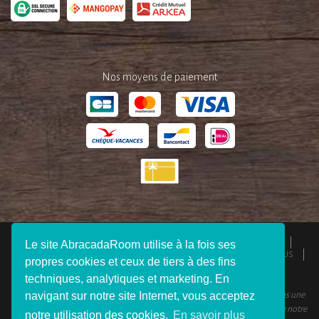
Nos moyens de paiement
QUI SOMMES-NOUS ?
ESPACE PRESSE
MENTIONS LÉGALES
Le site AbracadaRoom utilise à la fois ses
CGU
RESPONSABILITÉS
DEVENIR AFFILIÉ
REJOIGNEZ-NOUS
propres cookies et ceux de tiers à des fins
CONNEXION VOYAGEUR
FAQ
CONTACTEZ-NOUS
techniques, analytiques et marketing. En
navigant sur notre site Internet, vous acceptez
© 2012 - 2026 AbracadaRoom Tous droits réservés. AbracadaRoom n’est pas une
agence de voyage et ne facture aucun frais de service pour les utilisateurs de notre
notre utilisation des cookies.
En savoir plus