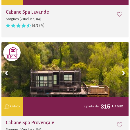
Cabane Spa Lavande
Sorgues (Vaucluse, 84)
(4,3 / 5)
315
€
/ nuit
OFFRIR
à partir de
Cabane Spa Provençale
Sorgues (Vaucluse, 84)