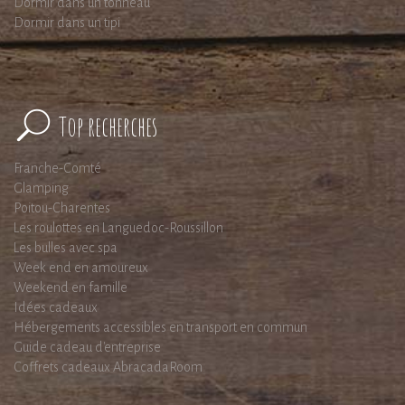
Dormir dans un tonneau
Dormir dans un tipi
Top recherches
Franche-Comté
Glamping
Poitou-Charentes
Les roulottes en Languedoc-Roussillon
Les bulles avec spa
Week end en amoureux
Weekend en famille
Idées cadeaux
Hébergements accessibles en transport en commun
Guide cadeau d'entreprise
Coffrets cadeaux AbracadaRoom