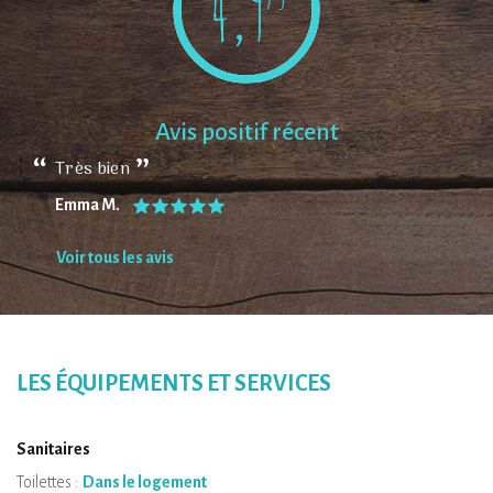
4,9
Avis positif récent
Très bien
Emma M.
Voir tous les avis
LES ÉQUIPEMENTS ET SERVICES
Sanitaires
Toilettes :
Dans le logement