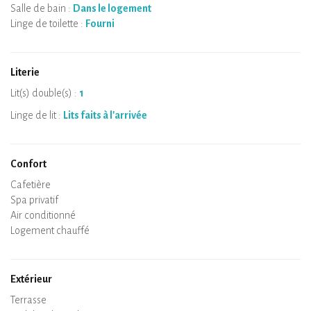
Salle de bain :
Dans le logement
Linge de toilette :
Fourni
Literie
Lit(s) double(s) :
1
Linge de lit :
Lits faits à l'arrivée
Confort
Micro-ondes
Cafetière
Bouilloire
Plaque de cuisson
Four
Réfrigérateur
Vaisselle
Lave-vaisselle
Chaise bébé
Spa privatif
Sauna privatif
Tables et chaises/tabourets
Air conditionné
Logement chauffé
Poêle à bois
Cheminée
Wifi
TV
Sèche-cheveux
Fer à repasser
Lave-linge
Aspirateur
Extérieur
Terrasse