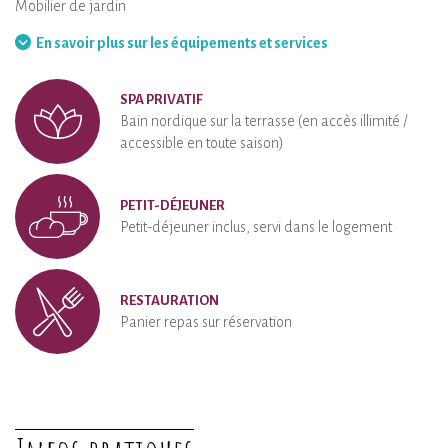
Mobilier de jardin
Barbecue
Hamac
En savoir plus sur les équipements et services
SPA PRIVATIF
Bain nordique sur la terrasse (en accès illimité /
accessible en toute saison)
PETIT-DÉJEUNER
Petit-déjeuner inclus, servi dans le logement
RESTAURATION
Panier repas sur réservation