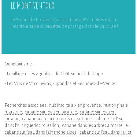
Le Mont Ventoux
Le "Géant de Provence", qui culmine à 1911 mètres est un
incontournable si vous êtes de passage dans le Vaucluse !
Oenotourisme :
- Le village et les vignobles de Châteauneuf-du-Pape
- Les Vins de Vacqueyras, Gigondas et Beaumes-de-Venise
Recherches associées :
nuit insolite aix en provence
nuit originale
marseille
cabane sur l'eau en picardie
cabane sur l'eau en
lorraine
cabane sur l'eau en corrèze aquitaine
cabane sur l'eau
dans l'11 languedoc roussillon
cabane dans les arbres à marseille
cabane sur l'eau dans l'ain rhône alpes
cabane sur l'eau dans l'allier