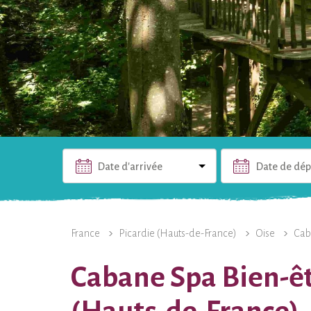
Date d'arrivée
Date de dép
L'HÉBERGEMENT
PHOTOS
INFOS PRATIQUES
France
Picardie (Hauts-de-France)
Oise
Cab
Cabane Spa Bien-êtr