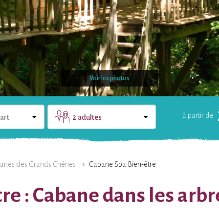
Voir les photos
à partir de
art
2 adultes
LE DOMAINE
UNE QUESTION ?
anes des Grands Chênes
Cabane Spa Bien-être
e : Cabane dans les arbr