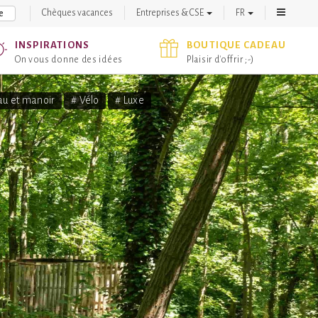
Chèques vacances
Entreprises & CSE
FR
e
INSPIRATIONS
BOUTIQUE CADEAU
On vous donne des idées
Plaisir d'offrir ;-)
au et manoir
# Vélo
# Luxe