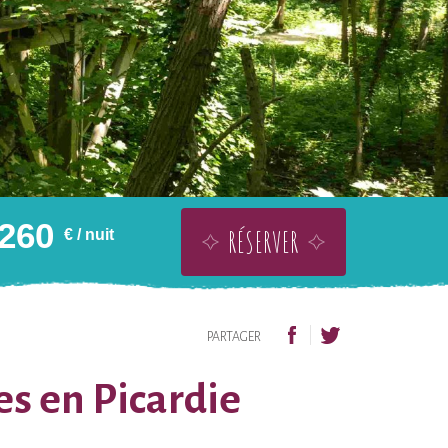
260
RÉSERVER
€
/ nuit
OFFRIR SANS DATE
AJOUTER À LA WISHLIST
PARTAGER
es en Picardie