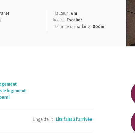
rante
Hauteur :
6m
i
Accès :
Escalier
Distance du parking :
800m
logement
 le logement
ourni
Linge de lit :
Lits faits à l'arrivée