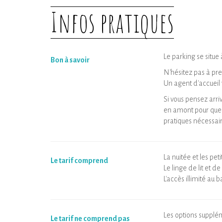
Infos pratiques
Le parking se situe 
Bon à savoir
N'hésitez pas à pre
Un agent d'accueil
Si vous pensez arri
en amont pour que 
pratiques nécessair
La nuitée et les pe
Le tarif comprend
Le linge de lit et de
L'accès illimité au b
Les options supplé
Le tarif ne comprend pas