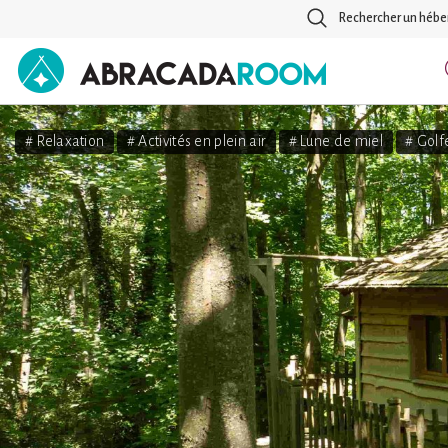
Rechercher un héb
AbracadaRoom
# Relaxation
# Activités en plein air
# Lune de miel
# Golf