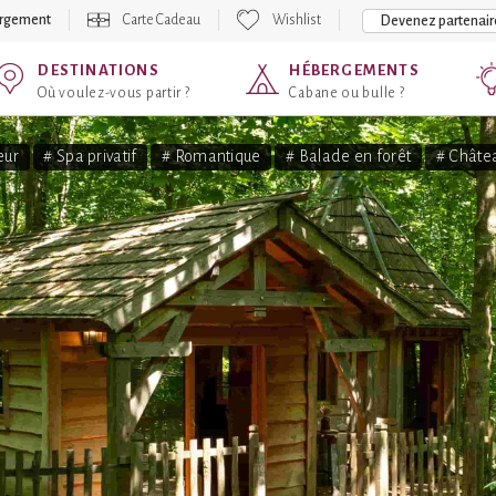
ergement
Carte Cadeau
Wishlist
Devenez partenair
DESTINATIONS
HÉBERGEMENTS
Où voulez-vous partir ?
Cabane ou bulle ?
eur
# Spa privatif
# Romantique
# Balade en forêt
# Châte