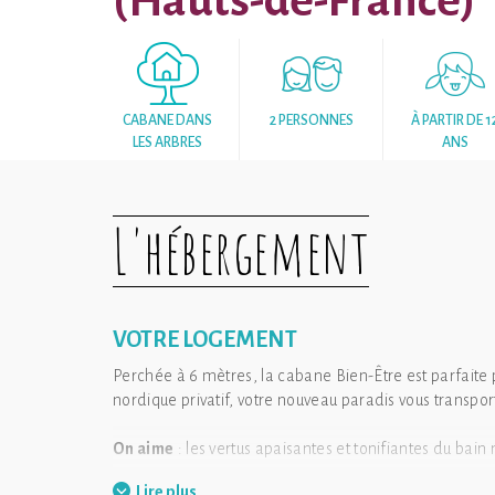
(Hauts-de-France)
CABANE DANS
2 PERSONNES
À PARTIR DE 1
LES ARBRES
ANS
L'hébergement
VOTRE LOGEMENT
Perchée à 6 mètres, la cabane Bien-Être est parfaite 
nordique privatif, votre nouveau paradis vous transpo
On aime
: les vertus apaisantes et tonifiantes du bain
Lire plus