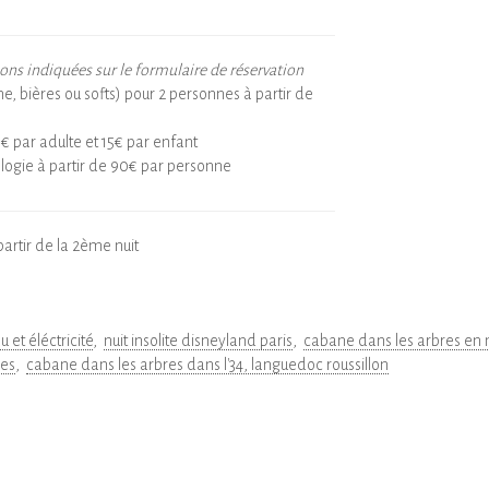
ions indiquées sur le formulaire de réservation
, bières ou softs) pour 2 personnes à partir de
6€ par adulte et 15€ par enfant
logie à partir de 90€ par personne
partir de la 2ème nuit
 et éléctricité
nuit insolite disneyland paris
cabane dans les arbres en 
pes
cabane dans les arbres dans l'34, languedoc roussillon