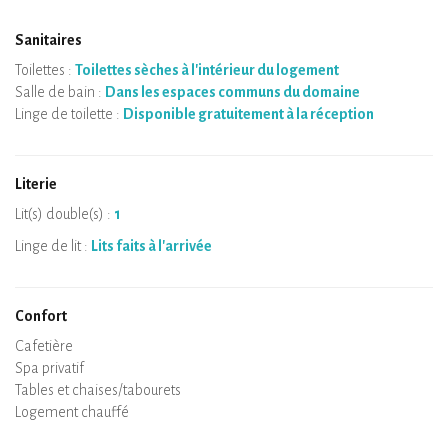
Sanitaires
Toilettes :
Toilettes sèches à l'intérieur du logement
Salle de bain :
Dans les espaces communs du domaine
Linge de toilette :
Disponible gratuitement à la réception
Literie
Lit(s) double(s) :
1
Linge de lit :
Lits faits à l'arrivée
Confort
Micro-ondes
Cafetière
Bouilloire
Plaque de cuisson
Four
Réfrigérateur
Vaisselle
Lave-vaisselle
Chaise bébé
Spa privatif
Sauna privatif
Tables et chaises/tabourets
Air conditionné
Logement chauffé
Poêle à bois
Cheminée
Wifi
TV
Sèche-cheveux
Fer à repasser
Lave-linge
Aspirateur