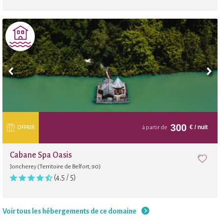
300
€
/ nuit
OFFRIR
à partir de
Cabane Spa Oasis
Joncherey (Territoire de Belfort, 90)
(4,5 / 5)
Voir tous les hébergements de ce domaine