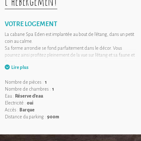
L'hébergement
VOTRE LOGEMENT
La cabane Spa Eden est implantée au bout de l'étang, dans un petit
coin au calme.
Sa forme arrondie se fond parfaitement dans le décor. Vous
pourrez ainsi profitez pleinement de la vue sur l'étang et sa faune et
flore.
Lire plus
On aime
: la sérénité qui se dégage de l'étang.
Nombre de pièces :
1
Nombre de chambres :
1
Eau :
Réserve d'eau
Electricité :
oui
Accès :
Barque
Distance du parking :
900m