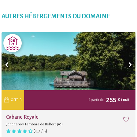
AUTRES HÉBERGEMENTS DU DOMAINE
255
€
/ nuit
OFFRIR
à partir de
Cabane Royale
Joncherey (Territoire de Belfort, 90)
(4,7 / 5)