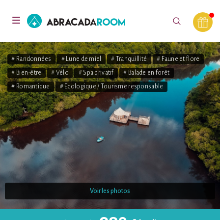
AbracadaRoom
Toggle
navigation
# Randonnées
# Lune de miel
# Tranquillité
# Faune et flore
# Bien-être
# Vélo
# Spa privatif
# Balade en forêt
# Romantique
# Ecologique / Tourisme responsable
Voir les photos