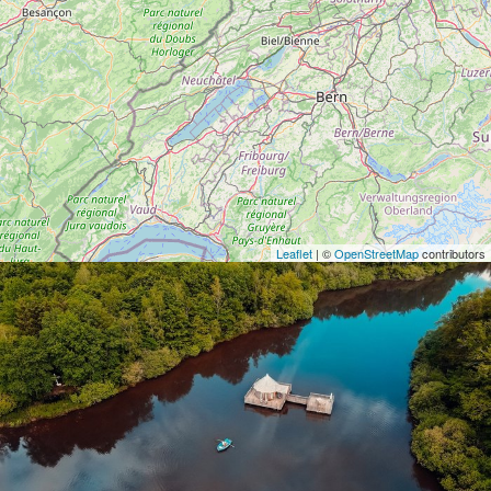
Leaflet
| ©
OpenStreetMap
contributors