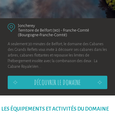
Joncherey
Territoire de Belfort (90)
-
Franche-Comté
(Bourgogne-Franche-Comté)
A seulement 30 minutes de Belfort, le domaine des Cabanes
des Grands Reflets vous invite à découvrir ses cabanes dans les
arbres, cabanes flottantes et repousse les limites de
l'hébergement insolite avec la combinaison des deux : La
Cabane Royale.Ven...
DÉCOUVRIR LE DOMAINE
LES ÉQUIPEMENTS ET ACTIVITÉS DU DOMAINE