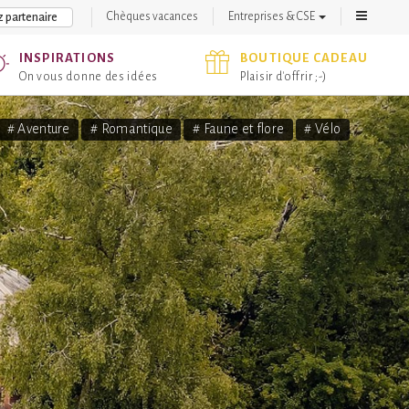
Chèques vacances
Entreprises & CSE
 partenaire
INSPIRATIONS
BOUTIQUE CADEAU
On vous donne des idées
Plaisir d'offrir ;-)
# Aventure
# Romantique
# Faune et flore
# Vélo