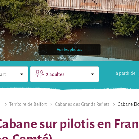
Voir les photos
à partir de
art
2 adultes
LE DOMAINE
UNE QUESTION ?
)
Territoire de Belfort
Cabanes des Grands Reflets
Cabane El
Cabane sur pilotis en Fr