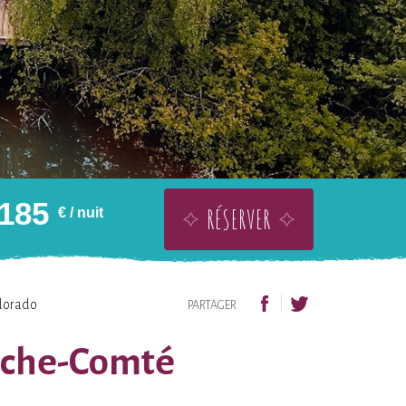
185
RÉSERVER
€
/ nuit
OFFRIR SANS DATE
AJOUTER À LA WISHLIST
dorado
PARTAGER
anche-Comté