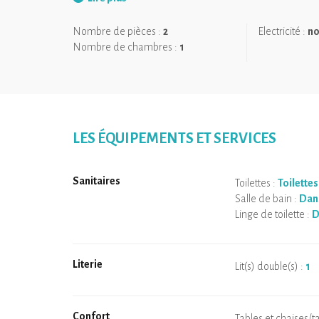
Nombre de pièces :
2
Electricité :
n
Nombre de chambres :
1
LES ÉQUIPEMENTS ET SERVICES
Sanitaires
Toilettes :
Toilettes
Salle de bain :
Dan
Linge de toilette :
D
Literie
Lit(s) double(s) :
1
Confort
Micro-ondes
Cafetière
Bouilloire
Plaque de cuisson
Four
Réfrigérateur
Vaisselle
Lave-vaisselle
Chaise bébé
Spa
Sauna privatif
Tables et chaises/t