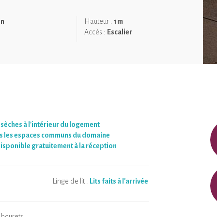
on
Hauteur :
1m
Accès :
Escalier
 sèches à l'intérieur du logement
s les espaces communs du domaine
isponible gratuitement à la réception
Linge de lit :
Lits faits à l'arrivée
abourets