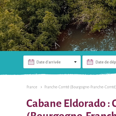
Date d'arrivée
Date de dép
L'HÉBERGEMENT
PHOTOS
INFOS PRATIQUES
France
Franche-Comté (Bourgogne-Franche-Comté
Cabane Eldorado : 