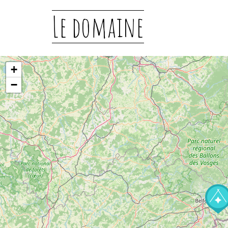
Le domaine
+
−