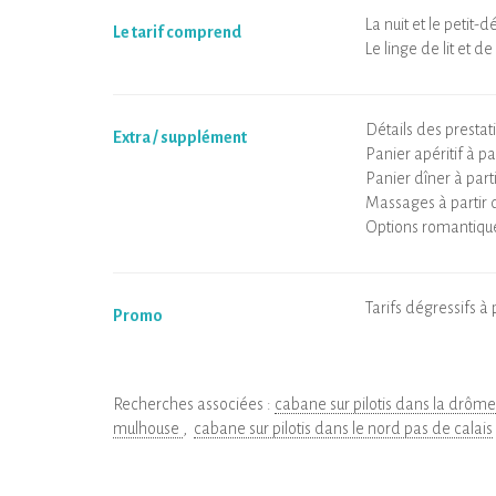
La nuit et le petit
Le tarif comprend
Le linge de lit et de 
Détails des prestat
Extra / supplément
Panier apéritif à p
Panier dîner à part
Massages à partir 
Options romantique
Tarifs dégressifs à 
Promo
Recherches associées :
cabane sur pilotis dans la drôm
mulhouse
cabane sur pilotis dans le nord pas de calais