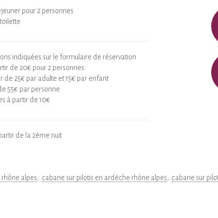
-déjeuner pour 2 personnes
toilette
ions indiquées sur le formulaire de réservation
artir de 20€ pour 2 personnes
ir de 25€ par adulte et 15€ par enfant
de 55€ par personne
s à partir de 10€
partir de la 2ème nuit
e rhône alpes
cabane sur pilotis en ardèche rhône alpes
cabane sur pilo