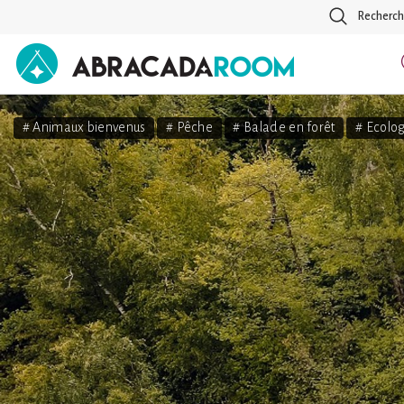
Recherch
AbracadaRoom
# Animaux bienvenus
# Pêche
# Balade en forêt
# Ecolog