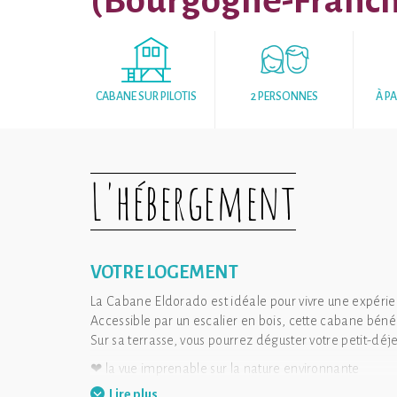
(Bourgogne-Franc
CABANE SUR PILOTIS
2 PERSONNES
À PA
L'hébergement
VOTRE LOGEMENT
La Cabane Eldorado est idéale pour vivre une expérie
Accessible par un escalier en bois, cette cabane bénéf
Sur sa terrasse, vous pourrez déguster votre petit-déj
❤ la vue imprenable sur la nature environnante
Lire plus