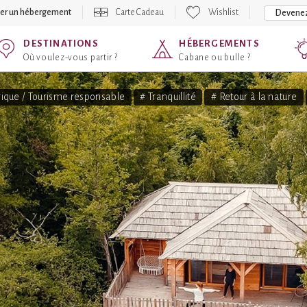
er un hébergement
Carte Cadeau
Wishlist
Devenez
DESTINATIONS
HÉBERGEMENTS
Où voulez-vous partir ?
Cabane ou bulle ?
ique / Tourisme responsable
# Tranquillité
# Retour à la nature