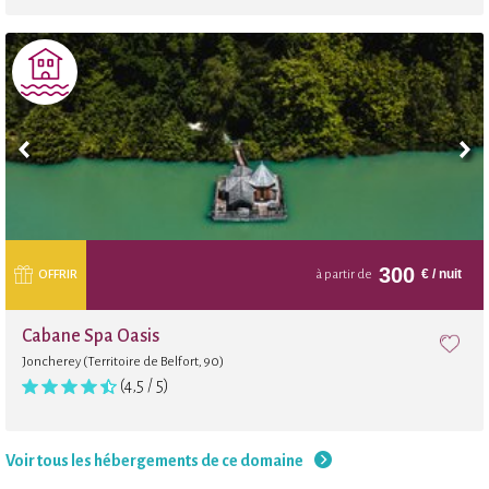
300
€
/ nuit
OFFRIR
à partir de
Cabane Spa Oasis
Joncherey (Territoire de Belfort, 90)
(4,5 / 5)
Voir tous les hébergements de ce domaine