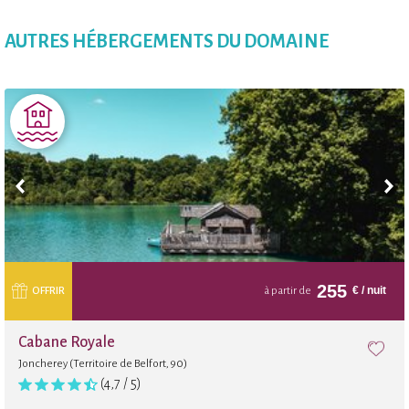
AUTRES HÉBERGEMENTS DU DOMAINE
255
€
/ nuit
OFFRIR
à partir de
Cabane Royale
Joncherey (Territoire de Belfort, 90)
(4,7 / 5)