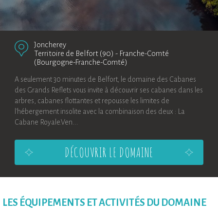
Joncherey
Territoire de Belfort (90)
-
Franche-Comté
(Bourgogne-Franche-Comté)
A seulement 30 minutes de Belfort, le domaine des Cabanes
des Grands Reflets vous invite à découvrir ses cabanes dans les
arbres, cabanes flottantes et repousse les limites de
l'hébergement insolite avec la combinaison des deux : La
Cabane Royale.Ven...
DÉCOUVRIR LE DOMAINE
LES ÉQUIPEMENTS ET ACTIVITÉS DU DOMAINE