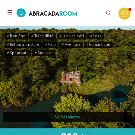
AbracadaRoom
Toggle
navigation
# Bien-être
# Tranquillité
# Lune de miel
# Yoga
# Retour à la nature
# Vélo
# Aventure
# Romantique
# Spa privatif
# Massage
Voir les photos