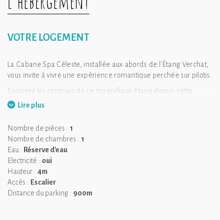
L'hébergement
VOTRE LOGEMENT
La Cabane Spa Céleste, installée aux abords de l'Étang Verchat,
vous invite à vivre une expérience romantique perchée sur pilotis.
Explorez les contours de ce magnifique étang depuis cette
cabane luxueusement équipée dotée d'un espace détente. Vous
Lire plus
aurez l'occasion d'admirer le plan d'eau à travers de larges
fenêtres panoramiques depuis votre lit. En accédant à votre
Nombre de pièces :
1
terrasse, le paysage s'offre à vous.
Nombre de chambres :
1
Quelques pas plus loin, vous tomberez sur un espace bien-être,
Eau :
Réserve d'eau
avec un bain nordique chauffé fourni par Altipure et une
Electricité :
oui
balancelle.
Hauteur :
4m
Une expérience exceptionnelle vous attend ! Profitez d'une
Accès :
Escalier
déconnexion totale en compagnie de votre amoureux.
Distance du parking :
900m