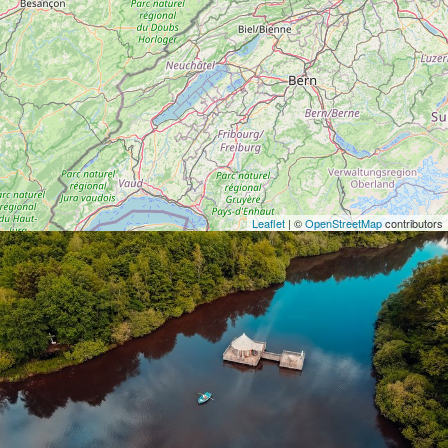
Leaflet
| ©
OpenStreetMap
contributors