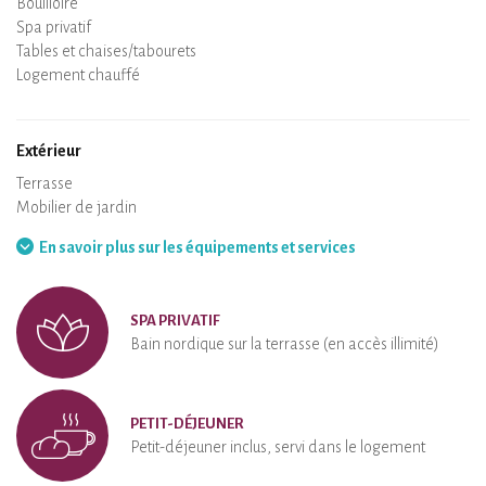
Bouilloire
Plaque de cuisson
Four
Réfrigérateur
Vaisselle
Lave-vaisselle
Chaise bébé
Spa privatif
Sauna privatif
Tables et chaises/tabourets
Air conditionné
Logement chauffé
Poêle à bois
Cheminée
Wifi
TV
Sèche-cheveux
Fer à repasser
Lave-linge
Aspirateur
Extérieur
Terrasse
Mobilier de jardin
Barbecue
Hamac
En savoir plus sur les équipements et services
SPA PRIVATIF
Bain nordique sur la terrasse (en accès illimité)
PETIT-DÉJEUNER
Petit-déjeuner inclus, servi dans le logement