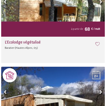
68
€
/ nuit
à partir de
L'Ecolodge végétalisé
Baratier (Hautes-Alpes, 05)