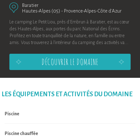
Baratier
Hautes-Alpes (05)
-
Provence-Alpes-Côte d'Azur
Le camping Le Petit Liou, près d'Embrun à Baratier, est au cœur
des Hautes-Alpes, aux portes du parc National des Écrins.
Profitez en toute tranquillité de la nature, en famille ou entre
amis. Vous trouverez à l'intérieur du camping des activités va...
DÉCOUVRIR LE DOMAINE
LES ÉQUIPEMENTS ET ACTIVITÉS DU DOMAINE
Piscine
Piscine chauffée