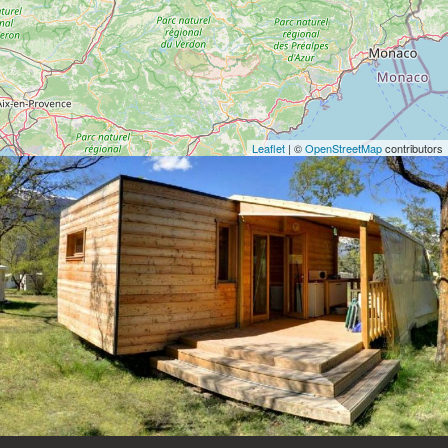
Leaflet
| ©
OpenStreetMap
contributors