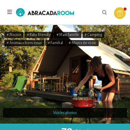
AbracadaRoom
Toggle
navigation
# Piscine
# Baby Friendly
# Maxi famille
# Camping
# Animaux bienvenus
# Familial
# Moins de 100€
Voir les photos