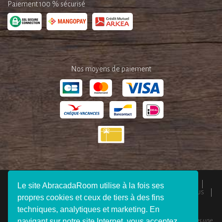
Paiement 100 % sécurisé
Nos moyens de paiement
QUI SOMMES-NOUS ?
ESPACE PRESSE
MENTIONS LÉGALES
Le site AbracadaRoom utilise à la fois ses
CGU
RESPONSABILITÉS
DEVENIR AFFILIÉ
REJOIGNEZ-NOUS
propres cookies et ceux de tiers à des fins
CONNEXION VOYAGEUR
FAQ
CONTACTEZ-NOUS
techniques, analytiques et marketing. En
navigant sur notre site Internet, vous acceptez
© 2012 - 2026 AbracadaRoom Tous droits réservés. AbracadaRoom n’est pas une