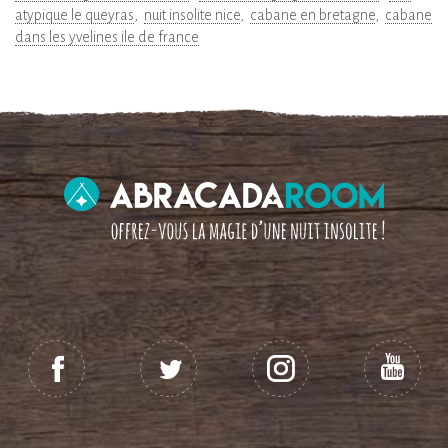
atypique le queyras
nuit insolite nice
cabane en bretagne
cabane
dans les yvelines ile de france