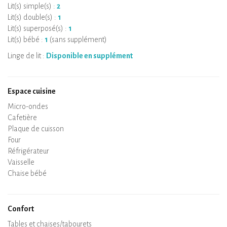
Lit(s) simple(s) :
2
Lit(s) double(s) :
1
Lit(s) superposé(s) :
1
Lit(s) bébé :
1
(sans supplément)
Linge de lit :
Disponible en supplément
Espace cuisine
Micro-ondes
Cafetière
Bouilloire
Plaque de cuisson
Four
Réfrigérateur
Vaisselle
Lave-vaisselle
Chaise bébé
Confort
Spa
Sauna privatif
Tables et chaises/tabourets