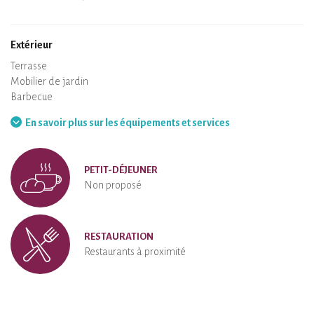
Air conditionné
Logement chauffé
Poêle à bois
Cheminée
Wifi
TV
Sèche-cheveux
Fer à repasser
Lave-linge
Aspirateur
Extérieur
Terrasse
Mobilier de jardin
Barbecue
Hamac
En savoir plus sur les équipements et services
PETIT-DÉJEUNER
Non proposé
RESTAURATION
Restaurants à proximité