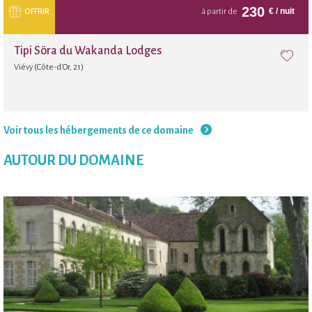
230
€
/ nuit
OFFRIR
à partir de
Tipi Söra du Wakanda Lodges
Viévy (Côte-d'Or, 21)
Voir tous les hébergements de ce domaine
AUTOUR DU DOMAINE