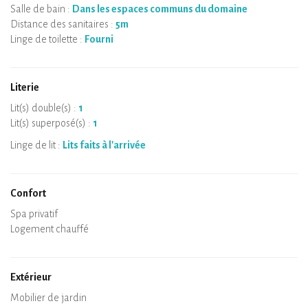
Salle de bain :
Dans les espaces communs du domaine
Distance des sanitaires :
5m
Linge de toilette :
Fourni
Literie
Lit(s) double(s) :
1
Lit(s) superposé(s) :
1
Linge de lit :
Lits faits à l'arrivée
Confort
Micro-ondes
Cafetière
Bouilloire
Plaque de cuisson
Four
Réfrigérateur
Vaisselle
Lave-vaisselle
Chaise bébé
Spa privatif
Sauna privatif
Tables et chaises/tabourets
Air conditionné
Logement chauffé
Poêle à bois
Cheminée
Wifi
TV
Sèche-cheveux
Fer à repasser
Lave-linge
Aspirateur
Extérieur
Terrasse
Mobilier de jardin