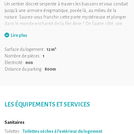
Un sentier discret serpente à travers les buissons et vous conduit
jusqu’à une armoire énigmatique, posée là, au milieu de la
nature. Saurez-vous franchir cette porte mystérieuse et plonger
dans le monde enchanté de la fée Airie ? De l’autre côté, une
cabane aux formes étonnantes vous attend, semblant tout droit
Lire plus
sortie d’un livre de contes. "Il était une fois…" prend ici tout son
sens.
2
Surface du logement :
12 m
À la nuit tombée, savourez un moment suspendu dans votre bain
Nombre de pièces :
1
nordique privatif, sous le ciel étoilé.
Electricité :
non
Installée dans un lieu unique, dominant l’étang et nichée au cœur
Distance du parking :
800m
du parcours lumineux Naturalis Aurora, cette cabane vous invite
à laisser votre imagination vagabonder, guidée par la magie des
lieux.
LES ÉQUIPEMENTS ET SERVICES
Sanitaires
Toilettes :
Toilettes sèches à l’extérieur du logement