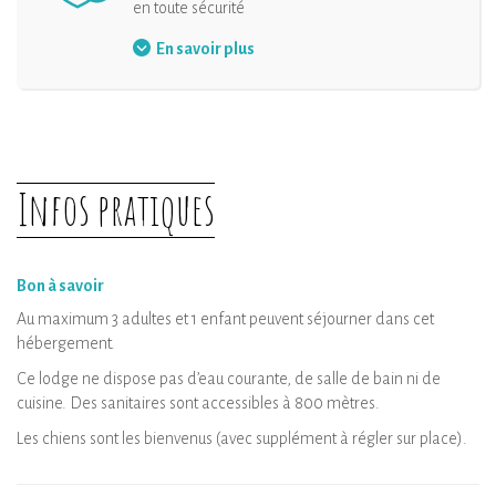
en toute sécurité
Port du masque
En savoir plus
Aménagement de l'accueil
Gel hydroalcoolique à disposition
Organisation des arrivées
Distanciation physique
Infos pratiques
Désinfection de l’hébergement et de ses
équipements
Espace bien-être : privatisation par
Bon à savoir
plage horaire
Au maximum 3 adultes et 1 enfant peuvent séjourner dans cet
hébergement.
Ce lodge ne dispose pas d’eau courante, de salle de bain ni de
cuisine. Des sanitaires sont accessibles à 800 mètres.
Les chiens sont les bienvenus (avec supplément à régler sur place).