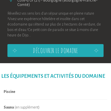
Côte-d'Or (21)
-
Bourgogne (Bourgogne-Franche-
Comté)
Réveillez vos sens lors d'un séjour unique en pleine nature
!Vivez une expérience hôtelière et insolite dans cet
écodomaine qui s'étend sur plus de 2 hectares de verdure, de
bois et d'eau !Ce petit coin de paradis se situe à moins d'une
heure de Dijo...
DÉCOUVRIR LE DOMAINE
LES ÉQUIPEMENTS ET ACTIVITÉS DU DOMAINE
Piscine
Sauna
(en supplément)