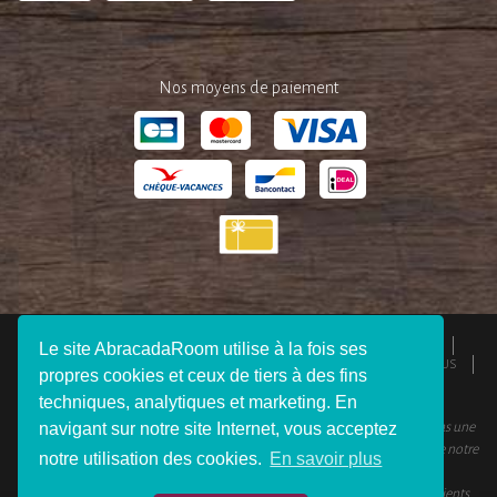
Nos moyens de paiement
QUI SOMMES-NOUS ?
ESPACE PRESSE
MENTIONS LÉGALES
Le site AbracadaRoom utilise à la fois ses
CGU
RESPONSABILITÉS
DEVENIR AFFILIÉ
REJOIGNEZ-NOUS
propres cookies et ceux de tiers à des fins
CONNEXION VOYAGEUR
FAQ
CONTACTEZ-NOUS
techniques, analytiques et marketing. En
navigant sur notre site Internet, vous acceptez
© 2012 - 2026 AbracadaRoom Tous droits réservés. AbracadaRoom n’est pas une
agence de voyage et ne facture aucun frais de service pour les utilisateurs de notre
notre utilisation des cookies.
En savoir plus
site.
AbracadaRoom.com a une note moyenne de 4.6 sur 5 basée sur 451
avis clients
.