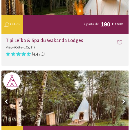
190
€
/ nuit
OFFRIR
à partir de
Tipi Leïka & Spa du Wakanda Lodges
Viévy (Côte-d'Or, 21)
(4,4 / 5)