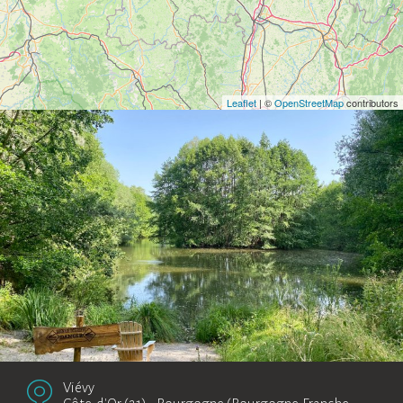
Leaflet
| ©
OpenStreetMap
contributors
Viévy