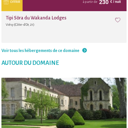
230
€
/ nuit
OFFRIR
à partir de
Tipi Söra du Wakanda Lodges
Viévy (Côte-d'Or, 21)
Voir tous les hébergements de ce domaine
AUTOUR DU DOMAINE