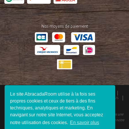
Nos moyens de paiement
QUI SOMMES-NOUS ?
ESPACE PRESSE
MENTIONS LÉGALES
Le site AbracadaRoom utilise à la fois ses
CGU
RESPONSABILITÉS
DEVENIR AFFILIÉ
REJOIGNEZ-NOUS
propres cookies et ceux de tiers à des fins
CONNEXION VOYAGEUR
FAQ
CONTACTEZ-NOUS
techniques, analytiques et marketing. En
navigant sur notre site Internet, vous acceptez
© 2012 - 2026 AbracadaRoom Tous droits réservés. AbracadaRoom n’est pas une
agence de voyage et ne facture aucun frais de service pour les utilisateurs de notre
notre utilisation des cookies.
En savoir plus
site.