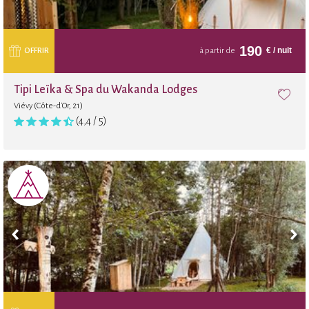
190
€
/ nuit
OFFRIR
à partir de
Tipi Leïka & Spa du Wakanda Lodges
Viévy (Côte-d'Or, 21)
(4,4 / 5)