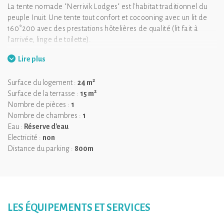
La tente nomade "Nerrivik Lodges" est l'habitat traditionnel du
peuple Inuit. Une tente tout confort et cocooning avec un lit de
160*200 avec des prestations hôtelières de qualité (lit fait à
l'arrivée, linge de toilette).
Une vue à 180° sur l'étang et les plaines du bocage Bourguignon.
Lire plus
Un instant de romance à savourer en duo dans un bain en métal
unique chauffé à 38°C et finir la soirée en regardant les étoiles ou
2
Surface du logement :
24 m
en se réfugiant sous la tente pour profiter de son ambiance
2
Surface de la terrasse :
15 m
nordique entre le mobilier en bois et les peaux de rennes.
Nombre de pièces :
1
Nombre de chambres :
1
Eau :
Réserve d'eau
Electricité :
non
Distance du parking :
800m
LES ÉQUIPEMENTS ET SERVICES