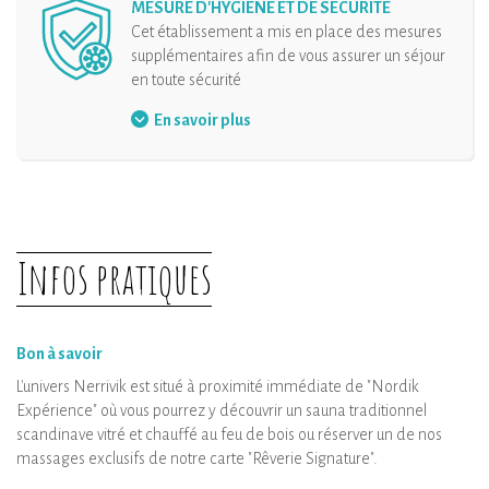
MESURE D'HYGIÈNE ET DE SÉCURITÉ
Cet établissement a mis en place des mesures
supplémentaires afin de vous assurer un séjour
en toute sécurité
Port du masque
En savoir plus
Aménagement de l'accueil
Gel hydroalcoolique à disposition
Organisation des arrivées
Distanciation physique
Infos pratiques
Désinfection de l’hébergement et de ses
équipements
Espace bien-être : privatisation par
Bon à savoir
plage horaire
L'univers Nerrivik est situé à proximité immédiate de "Nordik
Expérience" où vous pourrez y découvrir un sauna traditionnel
scandinave vitré et chauffé au feu de bois ou réserver un de nos
massages exclusifs de notre carte "Rêverie Signature".