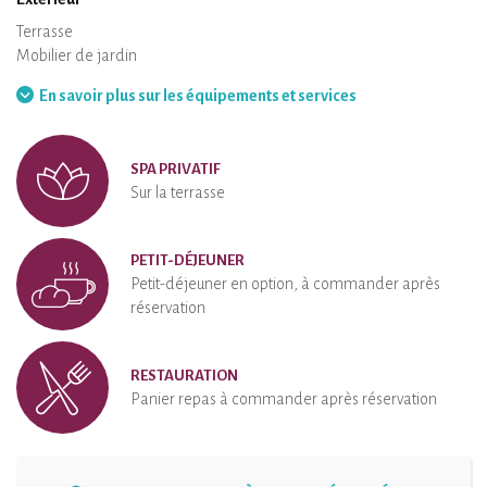
Terrasse
Mobilier de jardin
Barbecue
Hamac
En savoir plus sur les équipements et services
SPA PRIVATIF
Sur la terrasse
PETIT-DÉJEUNER
Petit-déjeuner en option, à commander après
réservation
RESTAURATION
Panier repas à commander après réservation