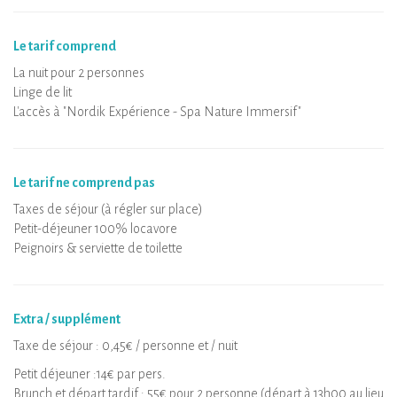
Le tarif comprend
La nuit pour 2 personnes
Linge de lit
L'accès à "Nordik Expérience - Spa Nature Immersif"
Le tarif ne comprend pas
Taxes de séjour (à régler sur place)
Petit-déjeuner 100% locavore
Peignoirs & serviette de toilette
Extra / supplément
Taxe de séjour : 0,45€ / personne et / nuit
Petit déjeuner :14€ par pers.
Brunch et départ tardif : 55€ pour 2 personne (départ à 13h00 au lieu