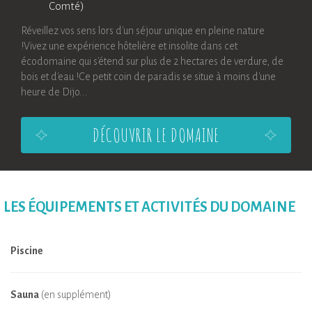
Comté)
Réveillez vos sens lors d'un séjour unique en pleine nature
!Vivez une expérience hôtelière et insolite dans cet
écodomaine qui s'étend sur plus de 2 hectares de verdure, de
bois et d'eau !Ce petit coin de paradis se situe à moins d'une
heure de Dijo...
DÉCOUVRIR LE DOMAINE
LES ÉQUIPEMENTS ET ACTIVITÉS DU DOMAINE
Piscine
Sauna
(en supplément)