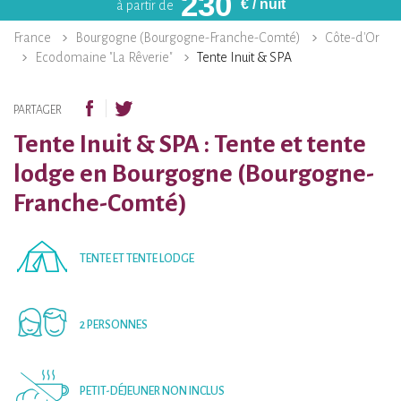
230
€
/ nuit
à partir de
France
Bourgogne (Bourgogne-Franche-Comté)
Côte-d'Or
Ecodomaine "La Rêverie"
Tente Inuit & SPA
PARTAGER
Tente Inuit & SPA : Tente et tente
lodge en Bourgogne (Bourgogne-
Franche-Comté)
TENTE ET TENTE LODGE
2 PERSONNES
PETIT-DÉJEUNER NON INCLUS