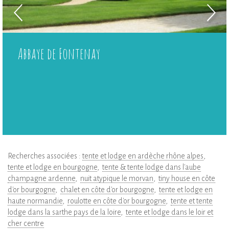
Abbaye de Fontenay
Recherches associées :
tente et lodge en ardèche rhône alpes
tente et lodge en bourgogne
tente & tente lodge dans l'aube
champagne ardenne
nuit atypique le morvan
tiny house en côte
d'or bourgogne
chalet en côte d'or bourgogne
tente et lodge en
haute normandie
roulotte en côte d'or bourgogne
tente et tente
lodge dans la sarthe pays de la loire
tente et lodge dans le loir et
cher centre