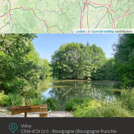
Leaflet
| ©
OpenStreetMap
contributors
Viévy
Côte-d'Or (21)
-
Bourgogne (Bourgogne-Franche-