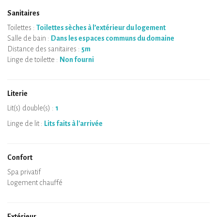
Sanitaires
Toilettes :
Toilettes sèches à l’extérieur du logement
Salle de bain :
Dans les espaces communs du domaine
Distance des sanitaires :
5m
Linge de toilette :
Non fourni
Literie
Lit(s) double(s) :
1
Linge de lit :
Lits faits à l'arrivée
Confort
Micro-ondes
Cafetière
Bouilloire
Plaque de cuisson
Four
Réfrigérateur
Vaisselle
Lave-vaisselle
Chaise bébé
Spa privatif
Sauna privatif
Tables et chaises/tabourets
Air conditionné
Logement chauffé
Poêle à bois
Cheminée
Wifi
TV
Sèche-cheveux
Fer à repasser
Lave-linge
Aspirateur
Extérieur