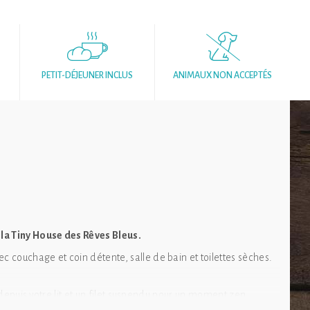
PETIT-DÉJEUNER INCLUS
ANIMAUX NON ACCEPTÉS
 la Tiny House des Rêves Bleus.
 couchage et coin détente, salle de bain et toilettes sèches.
c depuis votre lit et un filet suspendu pour un moment zen.