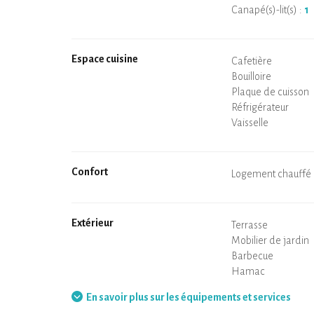
Canapé(s)-lit(s) :
1
Espace cuisine
Micro-ondes
Cafetière
Bouilloire
Plaque de cuisson
Four
Réfrigérateur
Vaisselle
Lave-vaisselle
Chaise bébé
Confort
Spa
Sauna privatif
Tables et chaises/t
Air conditionné
Logement chauffé
Poêle à bois
Cheminée
Wifi
TV
Sèche-cheveux
Fer à repasser
Lave-linge
Aspirateur
Extérieur
Terrasse
Mobilier de jardin
Barbecue
Hamac
En savoir plus sur les équipements et services