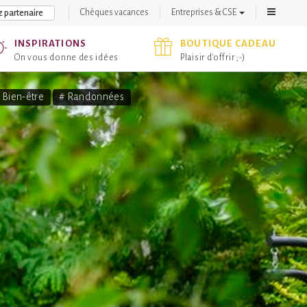
Chèques vacances
Entreprises & CSE
 partenaire
INSPIRATIONS
BOUTIQUE CADEAU
On vous donne des idées
Plaisir d'offrir ;-)
 Bien-être
# Randonnées