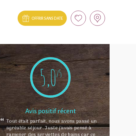
OFFRIR SANS DATE
5,0
/5
Avis positif récent
Tout était parfait, nous avons passé un
agréable séjour. Juste j'avais pensé à
ramener des serviettes de bains car ce