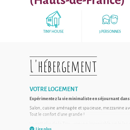
(Hauts-de-France)
TINY HOUSE
3 PERSONNES
L'hébergement
VOTRE LOGEMENT
Expérimentez la vie minimaliste en séjournant dans
Salon, cuisine aménagée et spacieuse, mezzanine avec
Tout le confort d'une grande !
Le petit plus de la Tiny : une vue imprenable sur le la
Lire plus