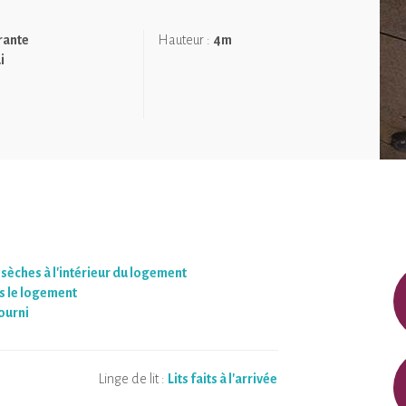
, traduit en français par "minuscule maison" est un concept à
. Un petit nid douillet posé sur remorque. Un lieu chaleureux et
rante
Hauteur :
4m
i
le de meunier, sentir le bois sous ses pas… La mezzanine est
ssession de sa mobilité, d'être à l’aise avec les accès un peu
llant de 0,50 m à 1 m de hauteur).
pacieux et accessible, nous vous conseillons le Conteneur du
 sèches à l'intérieur du logement
 le logement
ourni
Linge de lit :
Lits faits à l'arrivée