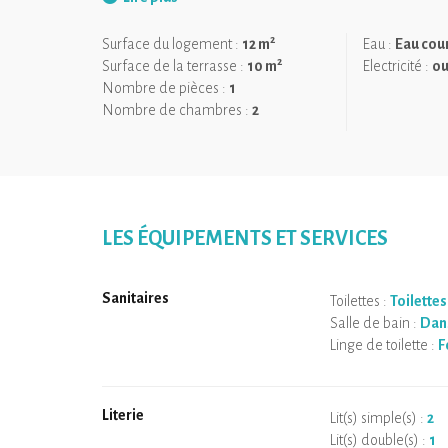
Star du mouvement prônant la simplicité, "Tiny House"
mi chemin entre la maison traditionnelle et la roulotte
2
Surface du logement :
12 m
Eau :
Eau cou
accueillant où l'on se sent tout de suite chez soi.
2
Surface de la terrasse :
10 m
Electricité :
ou
À noter :
Nombre de pièces :
1
Nombre de chambres :
2
Dormir sous les toits, atteindre son nid par une échel
une aventure en soi. Cela nécessite d'être en pleine po
raides et les espaces intimistes (l'espace mansardé a
Si vous préférez un hébergement de plain-pied, plus s
lac.
LES ÉQUIPEMENTS ET SERVICES
Sanitaires
Toilettes :
Toilettes
Salle de bain :
Dans
Linge de toilette :
F
Literie
Lit(s) simple(s) :
2
Lit(s) double(s) :
1