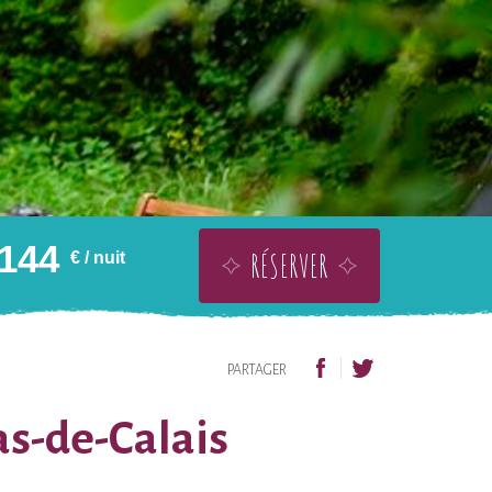
144
RÉSERVER
€
/ nuit
OFFRIR SANS DATE
AJOUTER À LA WISHLIST
PARTAGER
as-de-Calais