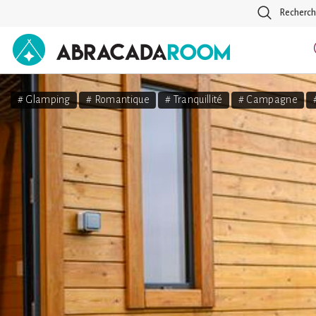
Recherch
AbracadaRoom
# Glamping
# Romantique
# Tranquillité
# Campagne