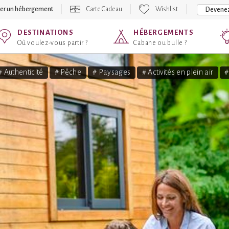
er un hébergement
Carte Cadeau
Wishlist
Devenez
DESTINATIONS
HÉBERGEMENTS
Où voulez-vous partir ?
Cabane ou bulle ?
# Authenticité
# Pêche
# Paysages
# Activités en plein air
#