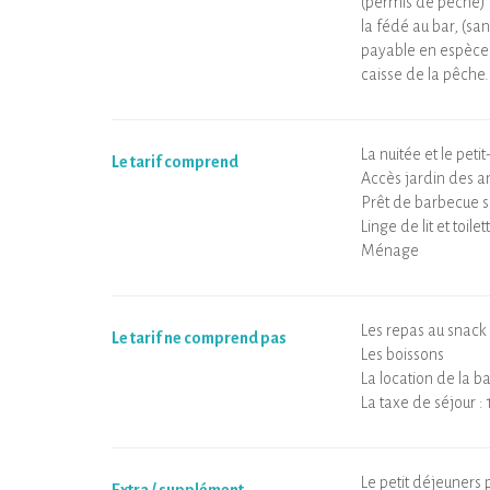
(permis de pêche) 
la fédé au bar, (sa
payable en espèces
caisse de la pêche
La nuitée et le pet
Le tarif comprend
Accès jardin des 
Prêt de barbecue 
Linge de lit et toilet
Ménage
Les repas au snack
Le tarif ne comprend pas
Les boissons
La location de la b
La taxe de séjour : 
Le petit déjeuners 