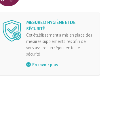
MESURE D'HYGIÈNE ET DE
SÉCURITÉ
Cet établissement a mis en place des
mesures supplémentaires afin de
vous assurer un séjour en toute
sécurité
Gel hydroalcoolique à
En savoir plus
disposition
Distanciation physique
Désinfection de l’hébergement
et de ses équipements