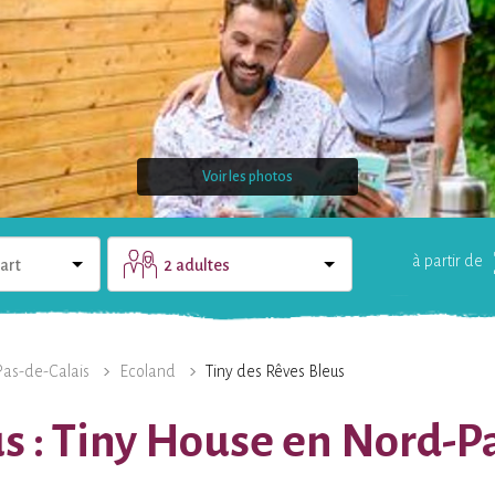
Voir les photos
à partir de
art
2 adultes
LE DOMAINE
UNE QUESTION ?
Pas-de-Calais
Ecoland
Tiny des Rêves Bleus
us : Tiny House en Nord-P