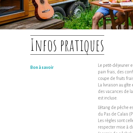
Infos pratiques
Le petit-déjeuner 
Bon à savoir
pain frais, des con
coupe de fruits fra
La livraison au gîte
des vacances de la 
est incluse.
L’étang de pêche e
du Pas de Calais (
Les règles sont cel
respecter mise à dis