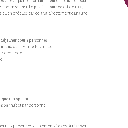
pour pratiquer, le domaine peut en délibérer pour
ns commissions). Le prix à la journée est de 10 €,
 ou en chèques car cela va directement dans une
.
it-déjeuner pour 2 personnes
animaux de la Ferme Razmotte
sur demande
te
arque (en option)
1€ par nuit et par personne
pour les personnes supplémentaires est à réserver