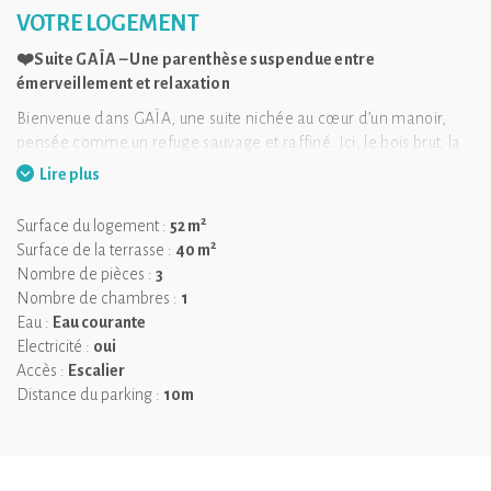
VOTRE LOGEMENT
❤️Suite GAÏA – Une parenthèse suspendue entre
émerveillement et relaxation
Bienvenue dans GAÏA, une suite nichée au cœur d’un manoir,
pensée comme un refuge sauvage et raffiné. Ici, le bois brut, la
pierre naturelle et les touches végétales se mêlent pour créer
Lire plus
une atmosphère chaleureuse et organique. Tout invite à la
déconnexion… et à la reconnexion à deux.
2
Surface du logement :
52 m
2
Dormez dans un lit géant façon cabane perchée, prélassez-vous
Surface de la terrasse :
40 m
sur un
Nombre de pièces :
filet suspendu
3
, et partagez un dîner intimiste dans un
espace repas entièrement habillé de matériaux nobles. Le
Nombre de chambres :
1
jacuzzi privatif
Eau :
Eau courante
, enveloppé de lumière douce, vous attend pour
un moment de détente absolue. Chaque recoin de la suite a été
Electricité :
oui
conçu pour éveiller les sens, entre
Accès :
Escalier
ambiance forêt
, confort haut
de gamme et surprises sensorielles.
Distance du parking :
10m