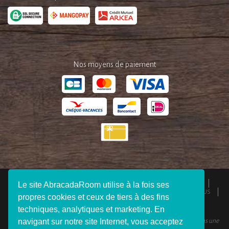
Nos moyens de paiement
QUI SOMMES-NOUS ?
ESPACE PRESSE
MENTIONS LÉGALES
Le site AbracadaRoom utilise à la fois ses
CGU
RESPONSABILITÉS
DEVENIR AFFILIÉ
REJOIGNEZ-NOUS
propres cookies et ceux de tiers à des fins
CONNEXION VOYAGEUR
FAQ
CONTACTEZ-NOUS
techniques, analytiques et marketing. En
navigant sur notre site Internet, vous acceptez
© 2012 - 2026 AbracadaRoom Tous droits réservés. AbracadaRoom n’est pas une