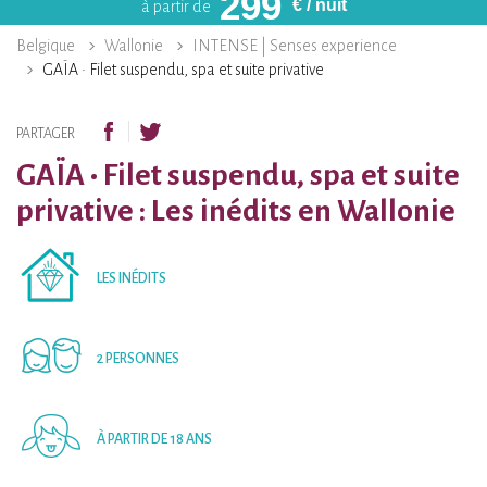
299
€
/ nuit
à partir de
Belgique
Wallonie
INTENSE | Senses experience
GAÏA • Filet suspendu, spa et suite privative
PARTAGER
GAÏA • Filet suspendu, spa et suite
privative : Les inédits en Wallonie
LES INÉDITS
2 PERSONNES
À PARTIR DE 18 ANS