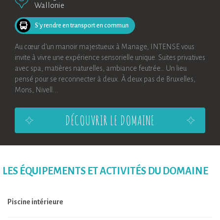
Wallonie
S'y rendre en transport en commun
Au cœur d’un manoir majestueux à Manage, INTENSE vous
invite à vivre une expérience sensorielle unique. Suites privatives
avec spa, matières naturelles, ambiance feutrée… Un lieu
pensé pour se reconnecter à deux. À deux pas de Bruxelles,
Mons, Nivell...
DÉCOUVRIR LE DOMAINE
LES ÉQUIPEMENTS ET ACTIVITÉS DU DOMAINE
Piscine intérieure