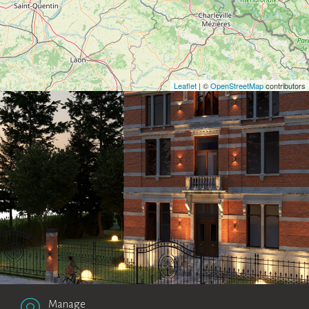
Leaflet
| ©
OpenStreetMap
contributors
Manage