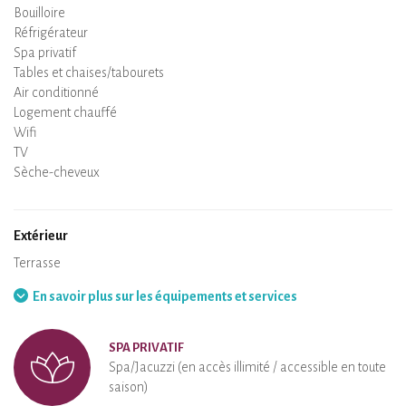
Bouilloire
Plaque de cuisson
Four
Réfrigérateur
Vaisselle
Lave-vaisselle
Chaise bébé
Spa privatif
Sauna privatif
Tables et chaises/tabourets
Air conditionné
Logement chauffé
Poêle à bois
Cheminée
Wifi
TV
Sèche-cheveux
Fer à repasser
Lave-linge
Aspirateur
Extérieur
Terrasse
Mobilier de jardin
Barbecue
Hamac
En savoir plus sur les équipements et services
SPA PRIVATIF
Spa/Jacuzzi (en accès illimité / accessible en toute
saison)