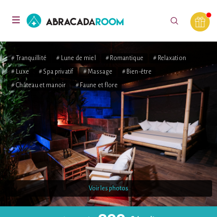
AbracadaRoom
Toggle
navigation
# Tranquillité
# Lune de miel
# Romantique
# Relaxation
# Luxe
# Spa privatif
# Massage
# Bien-être
# Château et manoir
# Faune et flore
Voir les photos