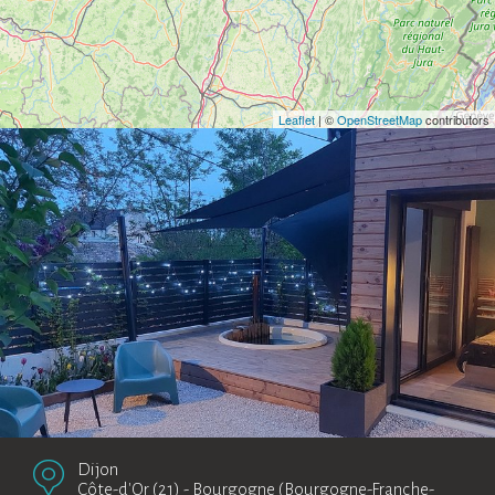
Leaflet
| ©
OpenStreetMap
contributors
Dijon
Côte-d'Or (21)
-
Bourgogne (Bourgogne-Franche-