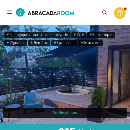
AbracadaRoom
Toggle
navigation
# Ecologique / Tourisme responsable
# Ville
# Romantique
# Vignoble
# Bien-être
# Spa privatif
# Relaxation
Voir les photos