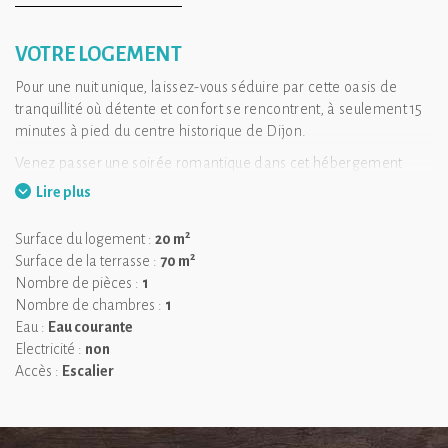
VOTRE LOGEMENT
Pour une nuit unique, laissez-vous séduire par cette oasis de
tranquillité où détente et confort se rencontrent, à seulement 15
minutes à pied du centre historique de Dijon.
Venez passer une soirée romantique dans cet hébergement
avec bain nordique chauffé au feu de bois à 38 degrés. Au petit
Lire plus
matin, un panier de petit déjeuner vous sera livré. Les grandes
baies vitrées vous offriront une vue sur cette bulle de verdure
2
Surface du logement :
20 m
urbaine où il est fréquent de voir des écureuils jouer les
2
Surface de la terrasse :
70 m
acrobates.
Nombre de pièces :
1
Ce lodge, décoré avec élégance, combine charme et
Nombre de chambres :
1
commodités modernes pour vous garantir un séjour confortable
Eau :
Eau courante
et relaxant après une journée de découverte de la région.
Electricité :
non
Accès :
Escalier