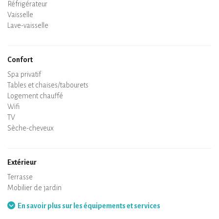
Four
Réfrigérateur
Vaisselle
Lave-vaisselle
Chaise bébé
Confort
Spa privatif
Sauna privatif
Tables et chaises/tabourets
Air conditionné
Logement chauffé
Poêle à bois
Cheminée
Wifi
TV
Sèche-cheveux
Fer à repasser
Lave-linge
Aspirateur
Extérieur
Terrasse
Mobilier de jardin
Barbecue
Hamac
En savoir plus sur les équipements et services