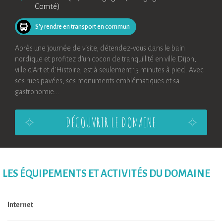
Comté)
S'y rendre en transport en commun
Après une journée de visite, détendez-vous dans le bain
nordique et profitez d'un cocon de tranquillité en ville.Dijon,
ville d’Art et d’Histoire, est à seulement 15 minutes à pied. Avec
ses rues pavées, ses monuments emblématiques et sa
gastronomie...
DÉCOUVRIR LE DOMAINE
LES ÉQUIPEMENTS ET ACTIVITÉS DU DOMAINE
Internet