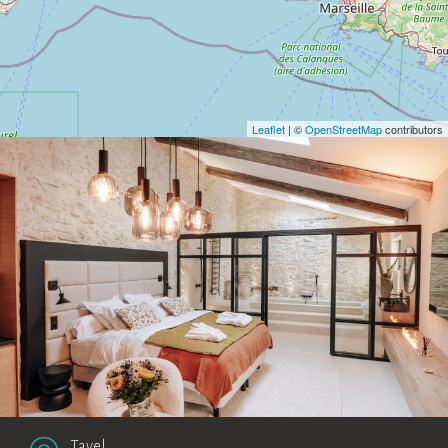
Leaflet
| ©
OpenStreetMap
contributors
Tavel