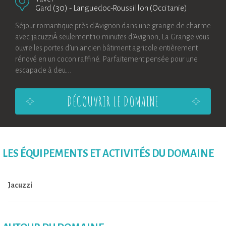
Gard (30)
-
Languedoc-Roussillon (Occitanie)
Séjour romantique près d’Avignon dans une grange de charme
avec jacuzziÀ seulement 10 minutes d’Avignon, La Grange vous
ouvre les portes d’un ancien bâtiment agricole entièrement
rénové en un cocon raffiné. Parfaitement pensée pour une
escapade à deu...
DÉCOUVRIR LE DOMAINE
LES ÉQUIPEMENTS ET ACTIVITÉS DU DOMAINE
Jacuzzi