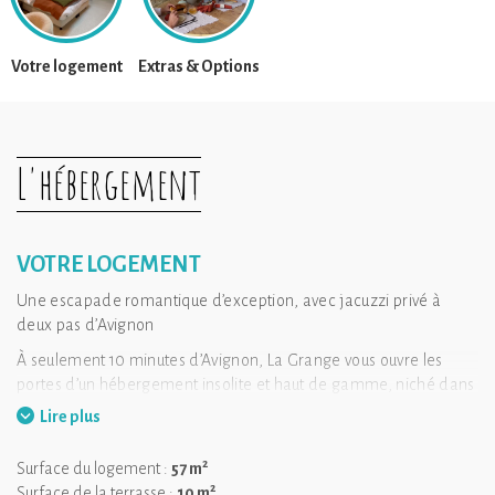
Votre logement
Extras & Options
L'hébergement
VOTRE LOGEMENT
Une escapade romantique d’exception, avec jacuzzi privé à
deux pas d’Avignon
À seulement 10 minutes d’Avignon, La Grange vous ouvre les
portes d’un hébergement insolite et haut de gamme, niché dans
une ancienne grange rénovée avec goût.
Lire plus
✨Vous allez adorer l'atmosphère paisible des lieux.
2
Surface du logement :
57 m
Ici, tout est pensé pour un séjour en amoureux inoubliable :
2
Surface de la terrasse :
10 m