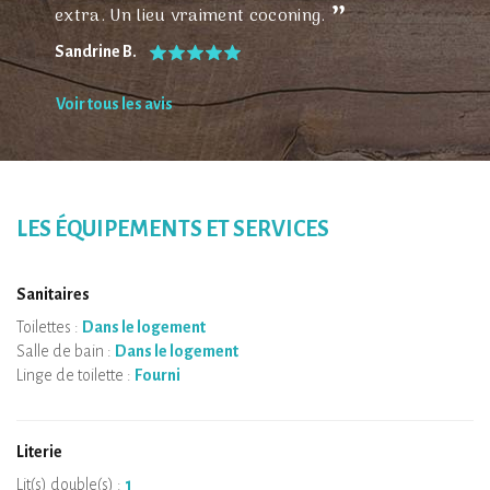
extra. Un lieu vraiment coconing.
Sandrine B.
Voir tous les avis
LES ÉQUIPEMENTS ET SERVICES
Sanitaires
Toilettes :
Dans le logement
Salle de bain :
Dans le logement
Linge de toilette :
Fourni
Literie
Lit(s) double(s) :
1