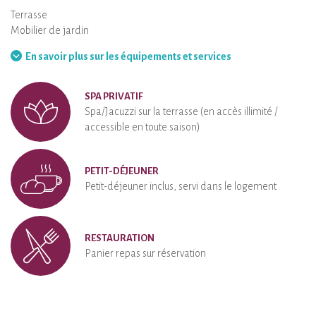
Terrasse
Mobilier de jardin
Barbecue
Hamac
En savoir plus sur les équipements et services
SPA PRIVATIF
Spa/Jacuzzi sur la terrasse (en accès illimité /
accessible en toute saison)
PETIT-DÉJEUNER
Petit-déjeuner inclus, servi dans le logement
RESTAURATION
Panier repas sur réservation