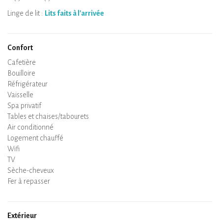
Linge de lit :
Lits faits à l'arrivée
Confort
Micro-ondes
Cafetière
Bouilloire
Plaque de cuisson
Four
Réfrigérateur
Vaisselle
Lave-vaisselle
Chaise bébé
Spa privatif
Sauna privatif
Tables et chaises/tabourets
Air conditionné
Logement chauffé
Poêle à bois
Cheminée
Wifi
TV
Sèche-cheveux
Fer à repasser
Lave-linge
Aspirateur
Extérieur