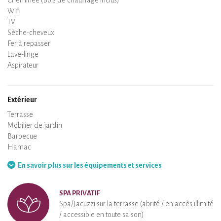
Cheminée (Bois de chauffage inclus)
Wifi
TV
Sèche-cheveux
Fer à repasser
Lave-linge
Aspirateur
Extérieur
Terrasse
Mobilier de jardin
Barbecue
Hamac
En savoir plus sur les équipements et services
SPA PRIVATIF
Spa/Jacuzzi sur la terrasse (abrité / en accès illimité
/ accessible en toute saison)