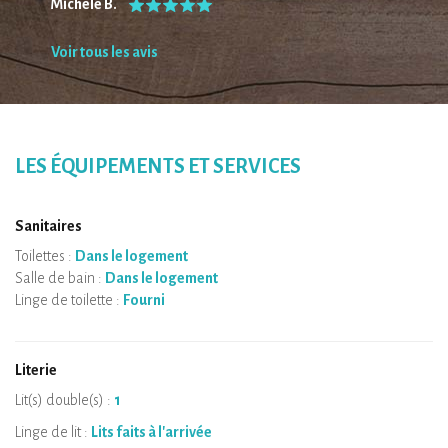
Michele B.
Voir tous les avis
LES ÉQUIPEMENTS ET SERVICES
Sanitaires
Toilettes :
Dans le logement
Salle de bain :
Dans le logement
Linge de toilette :
Fourni
Literie
Lit(s) double(s) :
1
Linge de lit :
Lits faits à l'arrivée