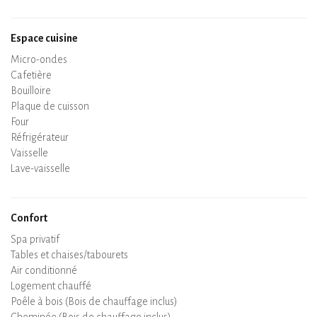
Espace cuisine
Micro-ondes
Cafetière
Bouilloire
Plaque de cuisson
Four
Réfrigérateur
Vaisselle
Lave-vaisselle
Chaise bébé
Confort
Spa privatif
Sauna privatif
Tables et chaises/tabourets
Air conditionné
Logement chauffé
Poêle à bois (Bois de chauffage inclus)