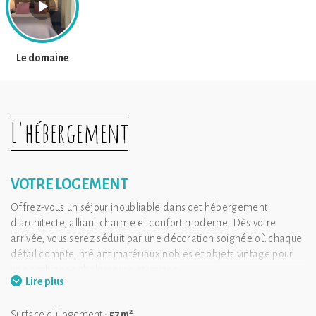
Le domaine
L'hébergement
VOTRE LOGEMENT
Offrez-vous un séjour inoubliable dans cet hébergement
d'architecte, alliant charme et confort moderne. Dès votre
arrivée, vous serez séduit par une décoration soignée où chaque
détail compte, mêlant matériaux nobles et objets vintage pour
une ambiance chaleureuse et unique.
Lire plus
La cuisine entièrement équipée est idéale pour préparer vos
repas comme à la maison, tandis que la chambre à la literie
2
Surface du logement :
57 m