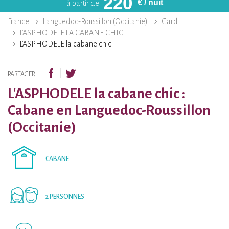
220
€
/ nuit
à partir de
France
Languedoc-Roussillon (Occitanie)
Gard
L'ASPHODELE LA CABANE CHIC
L'ASPHODELE la cabane chic
PARTAGER
L'ASPHODELE la cabane chic :
Cabane en Languedoc-Roussillon
(Occitanie)
CABANE
2 PERSONNES