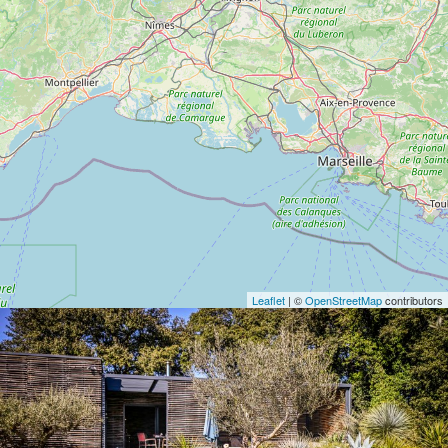
Leaflet
| ©
OpenStreetMap
contributors