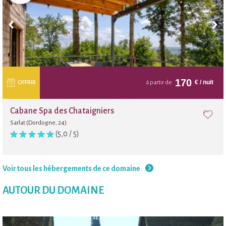
170
€
/ nuit
OFFRIR
à partir de
Cabane Spa des Chataigniers
Sarlat (Dordogne, 24)
(5,0 / 5)
Voir tous les hébergements de ce domaine
AUTOUR DU DOMAINE