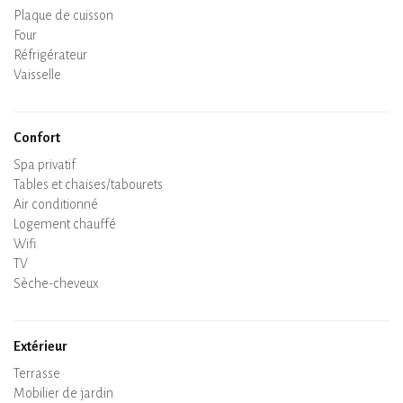
Bouilloire
Plaque de cuisson
Four
Réfrigérateur
Vaisselle
Lave-vaisselle
Chaise bébé
Confort
Spa privatif
Sauna privatif
Tables et chaises/tabourets
Air conditionné
Logement chauffé
Poêle à bois
Cheminée
Wifi
TV
Sèche-cheveux
Fer à repasser
Lave-linge
Aspirateur
Extérieur
Terrasse
Mobilier de jardin