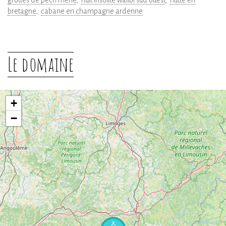
grottes de pech merle
nuit insolite walibi sud ouest
hutte en
bretagne
cabane en champagne ardenne
Le domaine
+
−