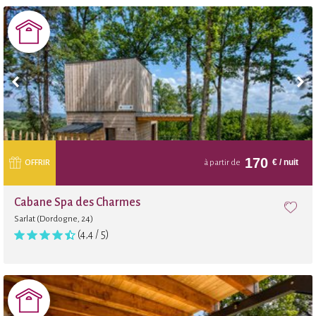
170
€
/ nuit
OFFRIR
à partir de
Cabane Spa des Charmes
Sarlat (Dordogne, 24)
(4,4 / 5)