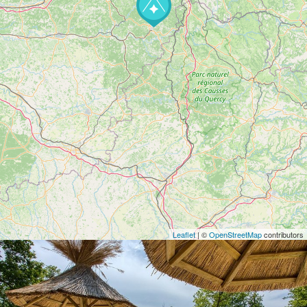
Leaflet
| ©
OpenStreetMap
contributors