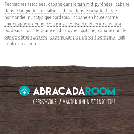
Recherches associées :
cabane dans le tarn midi pyrénées
cabane
dans le languedoc roussillon
cabane dans le calvados basse
normandie
nuit atypique bordeaux
cabane en haute marne
champagne ardenne
séjour insolite : weekend en amoureux à
bordeaux
roulotte gitane en dordogne aquitaine
cabane dans le
puy de dôme auvergne
cabane dans les arbres à bordeaux
nuit
insolite arcachon