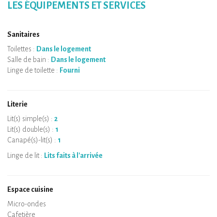
saison. La piscine chauffée partagée, le terrain de pétanque et
LES ÉQUIPEMENTS ET SERVICES
la table de ping-pong éclairés complètent l’expérience et
favorisent des moments de détente et de convivialité, à vivre
ensemble.
Sanitaires
Toilettes :
Dans le logement
Salle de bain :
Dans le logement
Linge de toilette :
Fourni
Literie
Lit(s) simple(s) :
2
Lit(s) double(s) :
1
Canapé(s)-lit(s) :
1
Linge de lit :
Lits faits à l'arrivée
Espace cuisine
Micro-ondes
Cafetière