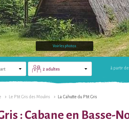
Voir les photos
à partir de
art
2 adultes
LE DOMAINE
UNE QUESTION ?
OF
e
Le P'tit Gris des Moulins
La Cahutte du P'tit Gris
t Gris : Cabane en Basse-