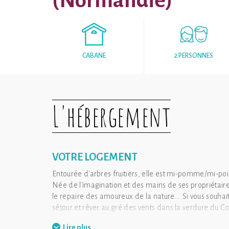
(Normandie)
CABANE
2 PERSONNES
L'hébergement
VOTRE LOGEMENT
Entourée d'arbres fruitiers, elle est mi-pomme/mi-po
Née de l'imagination et des mains de ses propriétaires,
le repaire des amoureux de la nature... Si vous souhai
séjour et rêver au gré des vents dans la verdure du Co
Véritable cocon douillet qui allie simplicité et confor
Lire plus