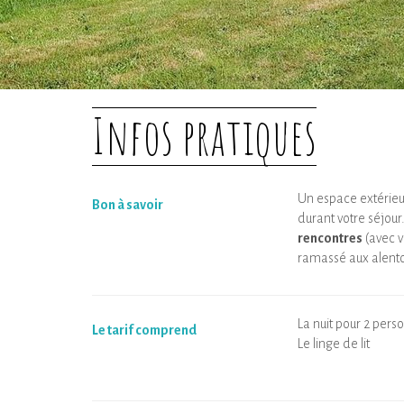
Infos pratiques
Un espace extérieur
Bon à savoir
durant votre séjou
rencontres
(avec v
ramassé aux alent
La nuit pour 2 pers
Le tarif comprend
Le linge de lit