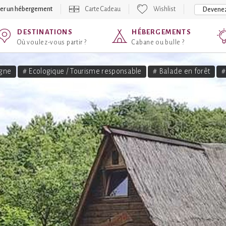
er un hébergement
Carte Cadeau
Wishlist
Devenez
DESTINATIONS
HÉBERGEMENTS
Où voulez-vous partir ?
Cabane ou bulle ?
gne
# Ecologique / Tourisme responsable
# Balade en forêt
#