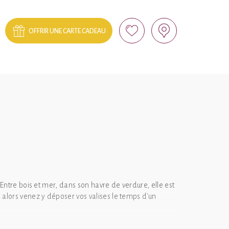
OFFRIR UNE CARTE CADEAU
 Entre bois et mer, dans son havre de verdure, elle est
, alors venez y déposer vos valises le temps d'un
onçues dans un esprit naturellement « éco-logique »,