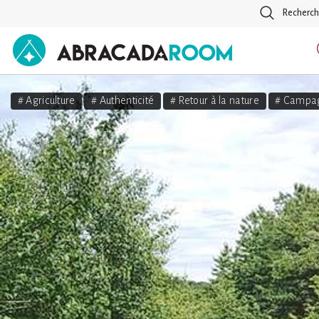
Recherch
AbracadaRoom
# Agriculture
# Authenticité
# Retour à la nature
# Campa