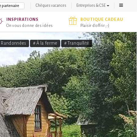
Chèques vacances
Entreprises & CSE
 partenaire
INSPIRATIONS
BOUTIQUE CADEAU
On vous donne des idées
Plaisir d'offrir ;-)
 Randonnées
# À la ferme
# Tranquillité