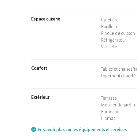
Espace cuisine
Micro-ondes
Cafetière
Bouilloire
Plaque de cuisson
Four
Réfrigérateur
Vaisselle
Lave-vaisselle
Chaise bébé
Confort
Spa
Sauna privatif
Tables et chaises/t
Air conditionné
Logement chauffé
Poêle à bois
Cheminée
Wifi
TV
Sèche-cheveux
Fer à repasser
Lave-linge
Aspirateur
Extérieur
Terrasse
Mobilier de jardin
Barbecue
Hamac
En savoir plus sur les équipements et services