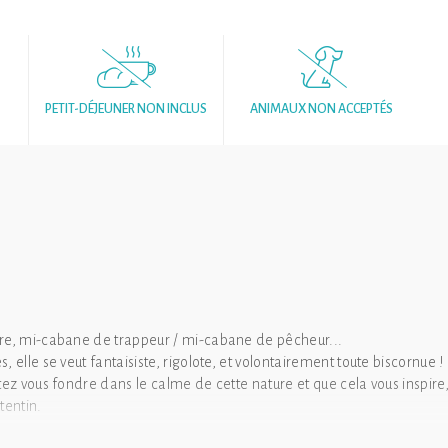
PETIT-DÉJEUNER NON INCLUS
ANIMAUX NON ACCEPTÉS
ire, mi-cabane de trappeur / mi-cabane de pêcheur...
 elle se veut fantaisiste, rigolote, et volontairement toute biscornue !
tez vous fondre dans le calme de cette nature et que cela vous inspire
tentin.
t… Les cabanes du "P'tit Gris des Moulins" sont des autoconstructions c