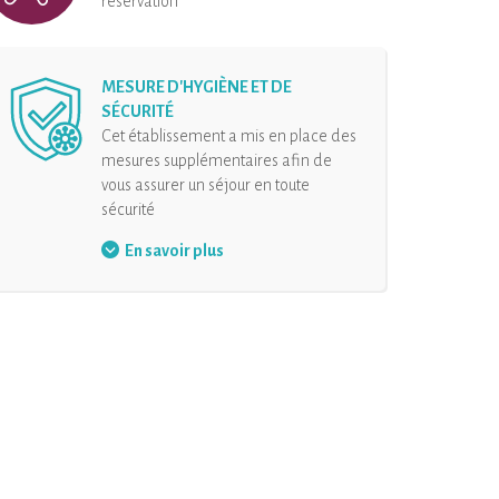
réservation
MESURE D'HYGIÈNE ET DE
SÉCURITÉ
Cet établissement a mis en place des
mesures supplémentaires afin de
vous assurer un séjour en toute
sécurité
Aménagement de l'accueil
En savoir plus
Gel hydroalcoolique à
disposition
Organisation des arrivées
Désinfection de l’hébergement
et de ses équipements