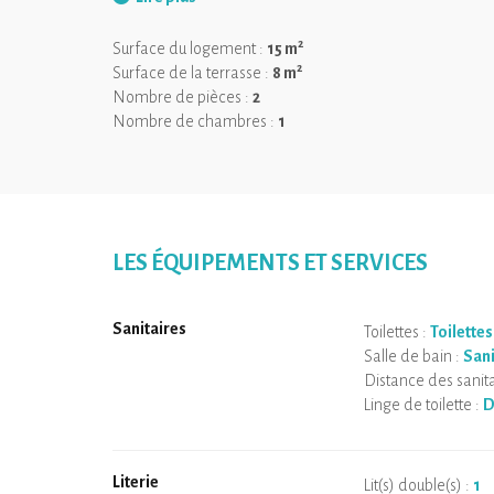
dans l’art de la récupération et du recyclage des mat
2
Surface du logement :
15 m
2
Surface de la terrasse :
8 m
Nombre de pièces :
2
Nombre de chambres :
1
LES ÉQUIPEMENTS ET SERVICES
Sanitaires
Toilettes :
Toilettes
Salle de bain :
Sani
Distance des sanita
Linge de toilette :
D
Literie
Lit(s) double(s) :
1