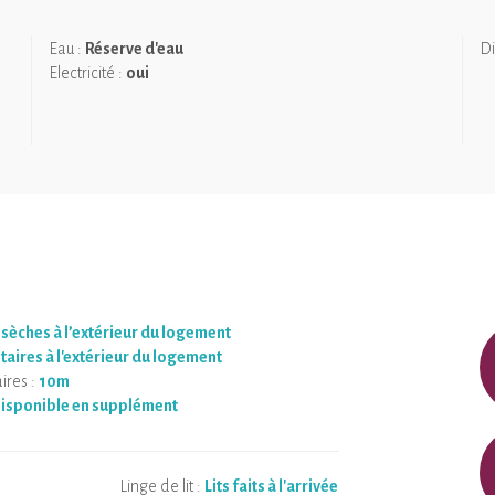
ériaux…
Eau :
Réserve d'eau
Di
Electricité :
oui
 sèches à l’extérieur du logement
taires à l'extérieur du logement
ires :
10m
isponible en supplément
Linge de lit :
Lits faits à l'arrivée