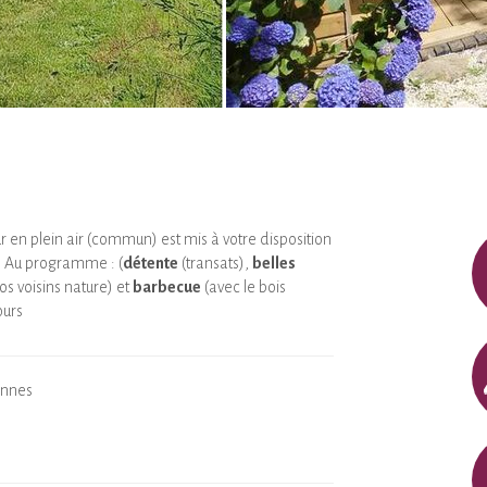
 en plein air (commun) est mis à votre disposition
r. Au programme : (
détente
(transats),
belles
os voisins nature) et
barbecue
(avec le bois
ours
onnes