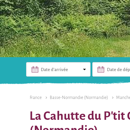
Date d'arrivée
Date de dép
L'HÉBERGEMENT
PHOTOS
INFOS PRATIQUES
France
Basse-Normandie (Normandie)
Manch
La Cahutte du P'ti