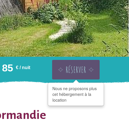
85
RÉSERVER
€
/ nuit
Nous ne proposons plus
FRIR UNE CARTE CADEAU
AJOUTER À LA WISHLIST
cet hébergement à la
PARTAGER
location
Normandie