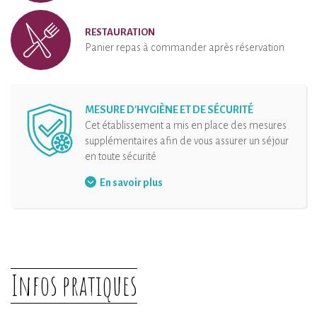
RESTAURATION
Panier repas à commander après réservation
MESURE D'HYGIÈNE ET DE SÉCURITÉ
Cet établissement a mis en place des mesures
supplémentaires afin de vous assurer un séjour
en toute sécurité
Port du masque
En savoir plus
Aménagement de l'accueil
Gel hydroalcoolique à disposition
Masques à disposition
Organisation des arrivées
Infos pratiques
Distanciation physique
Désinfection de l’hébergement et de ses