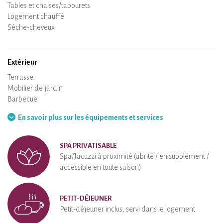
Lave-vaisselle
Chaise bébé
Spa
Sauna privatif
Tables et chaises/tabourets
Air conditionné
Logement chauffé
Poêle à bois
Cheminée
Wifi
TV
Sèche-cheveux
Fer à repasser
Lave-linge
Aspirateur
Extérieur
Terrasse
Mobilier de jardin
Barbecue
Hamac
En savoir plus sur les équipements et services
SPA PRIVATISABLE
Spa/Jacuzzi à proximité (abrité / en supplément /
accessible en toute saison)
PETIT-DÉJEUNER
Petit-déjeuner inclus, servi dans le logement