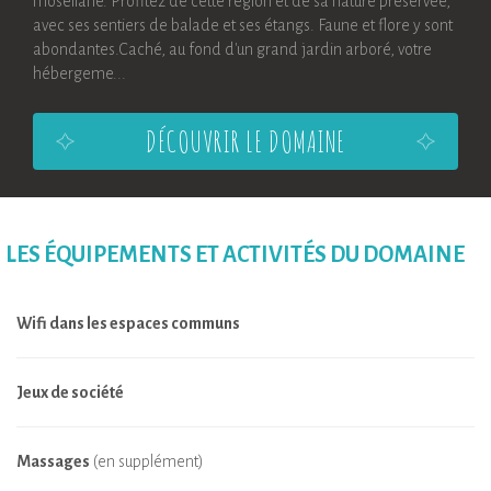
mosellane. Profitez de cette région et de sa nature préservée,
avec ses sentiers de balade et ses étangs. Faune et flore y sont
abondantes.Caché, au fond d'un grand jardin arboré, votre
hébergeme...
DÉCOUVRIR LE DOMAINE
LES ÉQUIPEMENTS ET ACTIVITÉS DU DOMAINE
Wifi dans les espaces communs
Jeux de société
Massages
(en supplément)