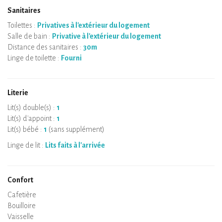
Sanitaires
Toilettes :
Privatives à l'extérieur du logement
Salle de bain :
Privative à l'extérieur du logement
Distance des sanitaires :
30m
Linge de toilette :
Fourni
Literie
Lit(s) double(s) :
1
Lit(s) d'appoint :
1
Lit(s) bébé :
1
(sans supplément)
Linge de lit :
Lits faits à l'arrivée
Confort
Micro-ondes
Cafetière
Bouilloire
Plaque de cuisson
Four
Réfrigérateur
Vaisselle