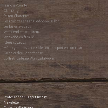
Franche-Comté
Glamping
Poitou-Charentes
Les roulottes en Languedoc-Roussillon
Les bulles avec spa
Week end en amoureux
Weekend en famille
Idées cadeaux
Hébergements accessibles en transport en commun
Guide cadeau d'entreprise
Coffrets cadeaux AbracadaRoom
Professionnels : Esprit Insolite
Newsletter
Cadeaux d'entreprise