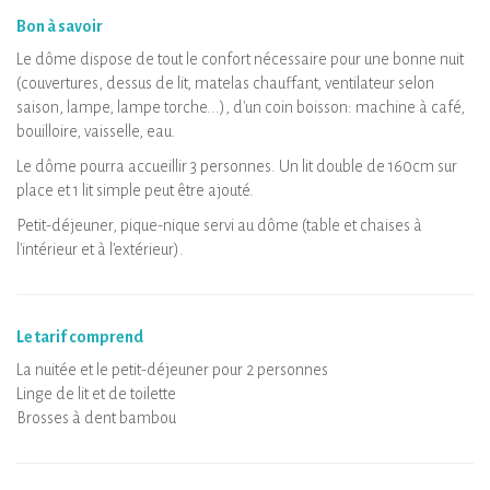
équipements
Bon à savoir
Fermeture des sanitaires communs
Le dôme dispose de tout le confort nécessaire pour une bonne nuit
(couvertures, dessus de lit, matelas chauffant, ventilateur selon
saison, lampe, lampe torche...), d'un coin boisson: machine à café,
bouilloire, vaisselle, eau.
Le dôme pourra accueillir 3 personnes. Un lit double de 160cm sur
place et 1 lit simple peut être ajouté.
Petit-déjeuner, pique-nique servi au dôme (table et chaises à
l'intérieur et à l'extérieur).
Le tarif comprend
La nuitée et le petit-déjeuner pour 2 personnes
Linge de lit et de toilette
Brosses à dent bambou