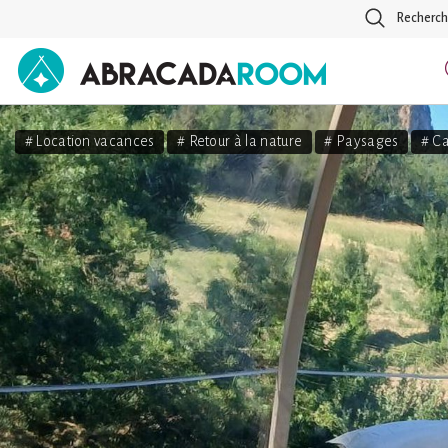
Recherch
AbracadaRoom
# Location vacances
# Retour à la nature
# Paysages
# C