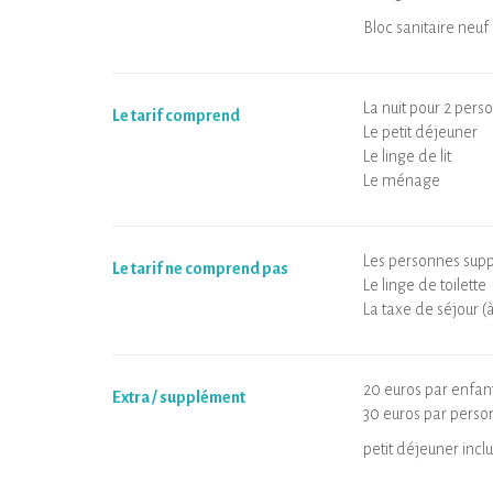
Bloc sanitaire neuf 
La nuit pour 2 pers
Le tarif comprend
Le petit déjeuner
Le linge de lit
Le ménage
Les personnes sup
Le tarif ne comprend pas
Le linge de toilette
La taxe de séjour (à
20 euros par enfant 
Extra / supplément
30 euros par person
petit déjeuner inclu