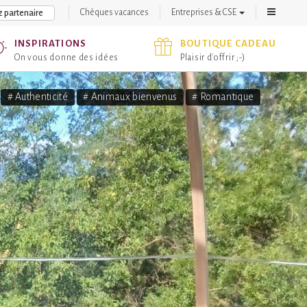
Chèques vacances
Entreprises & CSE
 partenaire
INSPIRATIONS
BOUTIQUE CADEAU
On vous donne des idées
Plaisir d'offrir ;-)
# Authenticité
# Animaux bienvenus
# Romantique