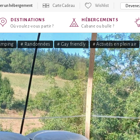
er un hébergement
Carte Cadeau
Wishlist
Devenez
DESTINATIONS
HÉBERGEMENTS
Où voulez-vous partir ?
Cabane ou bulle ?
amping
# Randonnées
# Gay friendly
# Activités en plein air