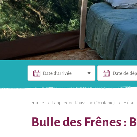
Date d'arrivée
Date de dép
L'HÉBERGEMENT
PHOTOS
INFOS PRATIQUES
France
Languedoc-Roussillon (Occitanie)
Héraul
Bulle des Frênes : 