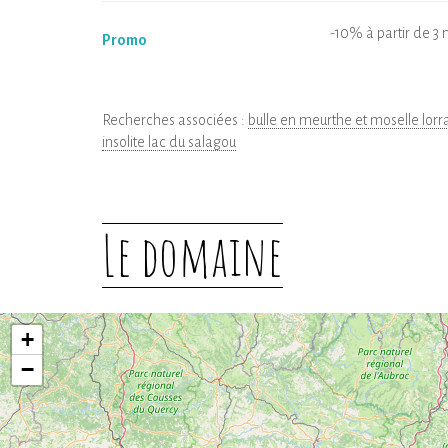
-10% à partir de 3 n
Promo
Recherches associées :
bulle en meurthe et moselle lorr
insolite lac du salagou
Le domaine
+
−