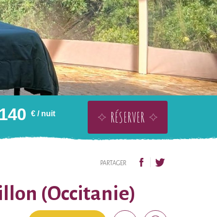
140
RÉSERVER
€
/ nuit
OFFRIR SANS DATE
AJOUTER À LA WISHLIST
PARTAGER
llon (Occitanie)