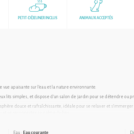
PETIT-DÉJEUNER INCLUS
ANIMAUX ACCEPTÉS
 vue apaisante sur l’eau et la nature environnante.
 deux lits simples, et dispose d’un salon de jardin pour se détendre ou 
phère douce et rafraîchissante, idéale pour se relaxer et s’immerger
u et se reconnecter au calme du lieu.
Eau :
Eau courante
Di