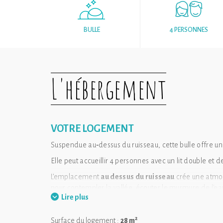
BULLE
4 PERSONNES
L'hébergement
VOTRE LOGEMENT
Suspendue au‑dessus du ruisseau, cette bulle offre une
Elle peut accueillir 4 personnes avec un lit double et
L’emplacement
au dessus du ruisseau
crée une atmos
pour contempler la vallée, écouter le murmure de l’ea
Lire plus
2
Surface du logement :
28 m