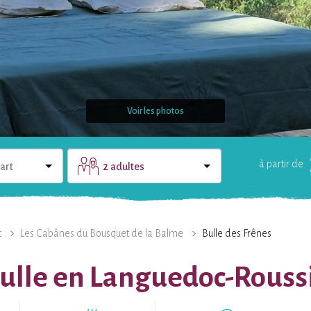
Voir les photos
à partir de
art
2 adultes
LE DOMAINE
UNE QUESTION ?
t
Les Cabânes du Bousquet de la Balme
Bulle des Frênes
Bulle en Languedoc-Roussi