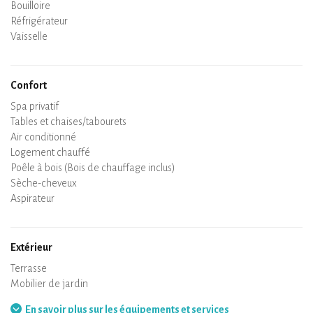
Bouilloire
Plaque de cuisson
Four
Réfrigérateur
Vaisselle
Lave-vaisselle
Chaise bébé
Confort
Spa privatif
Sauna privatif
Tables et chaises/tabourets
Air conditionné
Logement chauffé
Poêle à bois (Bois de chauffage inclus)
Cheminée
Wifi
TV
Sèche-cheveux
Fer à repasser
Lave-linge
Aspirateur
Extérieur
Terrasse
Mobilier de jardin
Barbecue
Hamac
En savoir plus sur les équipements et services