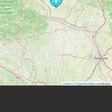
Leaflet
| ©
OpenStreetMap
contributors