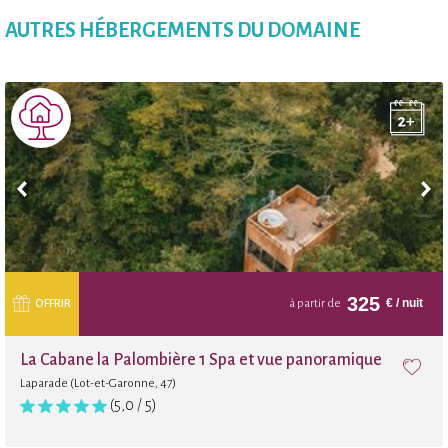
AUTRES HÉBERGEMENTS DU DOMAINE
325
€
/ nuit
OFFRIR
à partir de
La Cabane la Palombière 1 Spa et vue panoramique
Laparade (Lot-et-Garonne, 47)
(5,0 / 5)