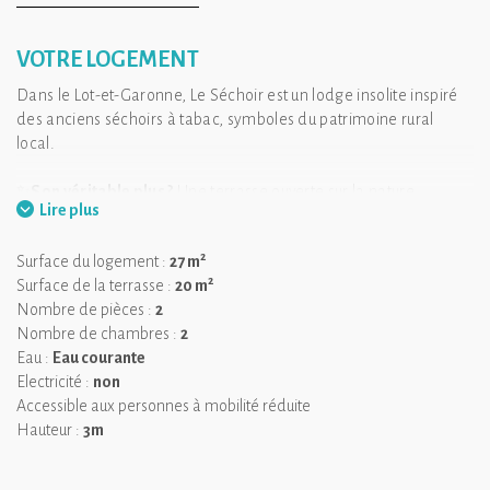
VOTRE LOGEMENT
Dans le Lot-et-Garonne, Le Séchoir est un lodge insolite inspiré
des anciens séchoirs à tabac, symboles du patrimoine rural
local.
✨
Son véritable plus ?
Une terrasse ouverte sur la nature,
Lire plus
parfaite pour savourer un moment de calme au lever du jour,
dans une atmosphère paisible et ressourçante.
2
Surface du logement :
27 m
2
Surface de la terrasse :
20 m
Ce lodge atypique séduit par son architecture authentique et ses
Nombre de pièces :
2
grandes ouvertures offrant une vue imprenable sur la nature.
Nombre de chambres :
2
Avec près de 30 m², Le Séchoir est idéal pour un séjour en
Eau :
Eau courante
couple ou en famille, grâce à un lit double et deux lits enfants en
Electricité :
non
mezzanine. Depuis votre lit, laissez-vous envelopper par le
Accessible aux personnes à mobilité réduite
paysage, comme suspendu entre ciel et forêt.
Hauteur :
3m