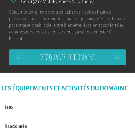
Gers (32)
-
Midi-Pyrénées (Occitanie)
Séjourner dans l’une des trois cabanes insolites haut de
gamme nichées au cœur de la nature gersoise, c’est s’offrir une
parenthèse inoubliable, entre bien-être, évasion et confort.Ces
cabanes perchées invitent à ralentir, à se reconnecter à
l’essent...
DÉCOUVRIR LE DOMAINE
LES ÉQUIPEMENTS ET ACTIVITÉS DU DOMAINE
Jeux
Randonnée