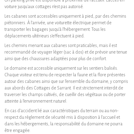
Un parking privé est disponible à proximité de l'accueil. L'accès en
voiture jusqu'aux cottages n’est pas autorisé.
Les cabanes sont accessibles uniquement à pied, par des chemins
piétonniers. À l’arrivée, une voiturette électrique permet de
transporter les bagages jusqu’à l’hébergement. Tous les
déplacements ultérieurs s’effectuent à pied.
Les chemins menant aux cabanes sont praticables, mais il est
recommandé de voyager léger (sac à dos) et de prévoir une tenue
ainsi que des chaussures adaptées pour plus de confort.
Le domaine est accessible uniquement sur les sentiers balisés.
Chaque visiteur est tenu de respecter la faune et la flore présentes
autour des cabanes ainsi que sur l’ensemble du domaine, y compris
aux abords des Cottages de Sarrant. Il est strictement interdit de
traverser les champs cultivés, de cueillir des végétaux ou de porter
atteinte à l’environnement naturel.
En cas d’accident lié aux caractéristiques du terrain ou au non-
respect du règlement de sécurité mis à disposition à l’accueil et
dans les hébergements, la responsabilité du domaine ne pourra
être engagée.