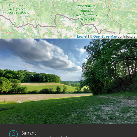
Leaflet
| ©
OpenStreetMap
contributors
Sarrant