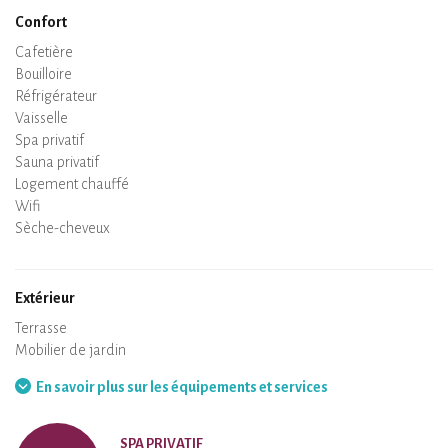
Confort
Micro-ondes
Cafetière
Bouilloire
Plaque de cuisson
Four
Réfrigérateur
Vaisselle
Lave-vaisselle
Chaise bébé
Spa privatif
Sauna privatif
Tables et chaises/tabourets
Air conditionné
Logement chauffé
Poêle à bois
Cheminée
Wifi
TV
Sèche-cheveux
Fer à repasser
Lave-linge
Aspirateur
Extérieur
Terrasse
Mobilier de jardin
Barbecue
Hamac
En savoir plus sur les équipements et services
SPA PRIVATIF