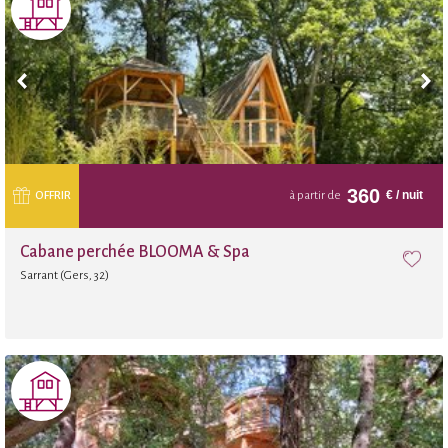
360
€
/ nuit
OFFRIR
à partir de
Cabane perchée BLOOMA & Spa
Sarrant (Gers, 32)