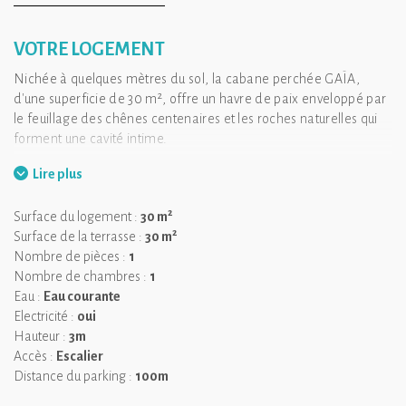
VOTRE LOGEMENT
Nichée à quelques mètres du sol, la cabane perchée GAÏA,
d'une superficie de 30 m², offre un havre de paix enveloppé par
le feuillage des chênes centenaires et les roches naturelles qui
forment une cavité intime.
Vous allez adorer
l’espace balnéothérapie privé avec bain
Lire plus
nordique et sauna traditionnel au feu de bois, niché en pleine
nature pour une détente absolue.
2
Surface du logement :
30 m
2
Entièrement construite en bois naturel, cette cabane s’intègre
Surface de la terrasse :
30 m
harmonieusement dans son environnement. Les teintes chaudes
Nombre de pièces :
1
du bois, à l’extérieur comme à l’intérieur, invitent à l’évasion et au
Nombre de chambres :
1
lâcher-prise.
Eau :
Eau courante
Electricité :
oui
À l’extérieur, plusieurs espaces se succèdent : un coin repas en
Hauteur :
3m
plein air, un salon cosy pour écouter les sons de la forêt, un
Accès :
Escalier
observatoire pour contempler les oiseaux et/ou les étoiles, et un
Distance du parking :
100m
espace bien-être pensé pour se reconnecter à soi.