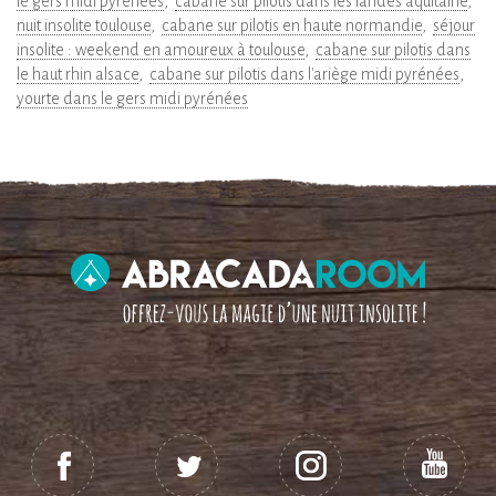
le gers midi pyrénées
cabane sur pilotis dans les landes aquitaine
nuit insolite toulouse
cabane sur pilotis en haute normandie
séjour
insolite : weekend en amoureux à toulouse
cabane sur pilotis dans
le haut rhin alsace
cabane sur pilotis dans l'ariège midi pyrénées
yourte dans le gers midi pyrénées