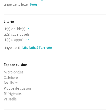
Linge de toilette :
Fourni
Literie
Lit(s) double(s) :
1
Lit(s) superposé(s) :
1
Lit(s) d'appoint :
1
Linge de lit :
Lits faits à l'arrivée
Espace cuisine
Micro-ondes
Cafetière
Bouilloire
Plaque de cuisson
Four
Réfrigérateur
Vaisselle
Lave-vaisselle
Chaise bébé