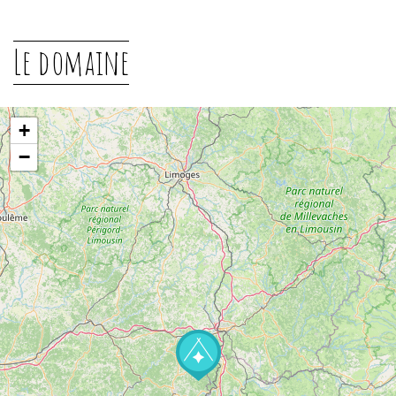
Le domaine
+
−