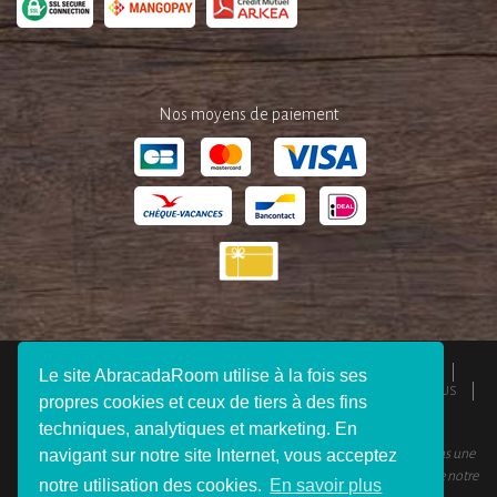
Nos moyens de paiement
QUI SOMMES-NOUS ?
ESPACE PRESSE
MENTIONS LÉGALES
Le site AbracadaRoom utilise à la fois ses
CGU
RESPONSABILITÉS
DEVENIR AFFILIÉ
REJOIGNEZ-NOUS
propres cookies et ceux de tiers à des fins
CONNEXION VOYAGEUR
FAQ
CONTACTEZ-NOUS
techniques, analytiques et marketing. En
navigant sur notre site Internet, vous acceptez
© 2012 - 2026 AbracadaRoom Tous droits réservés. AbracadaRoom n’est pas une
agence de voyage et ne facture aucun frais de service pour les utilisateurs de notre
notre utilisation des cookies.
En savoir plus