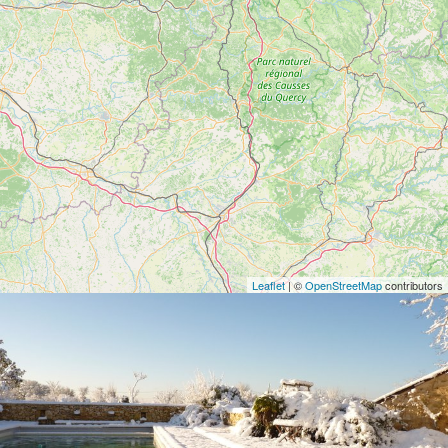
Leaflet
| ©
OpenStreetMap
contributors