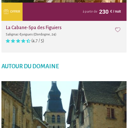
230
€
/ nuit
OFFRIR
à partir de
La Cabane-Spa des Figuiers
Salignac-Eyvigues (Dordogne, 24)
(4,7 / 5)
AUTOUR DU DOMAINE