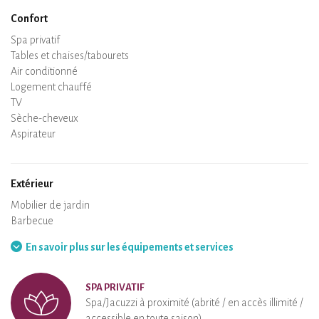
Confort
Spa privatif
Sauna privatif
Tables et chaises/tabourets
Air conditionné
Logement chauffé
Poêle à bois
Cheminée
Wifi
TV
Sèche-cheveux
Fer à repasser
Lave-linge
Aspirateur
Extérieur
Terrasse
Mobilier de jardin
Barbecue
Hamac
En savoir plus sur les équipements et services
SPA PRIVATIF
Spa/Jacuzzi à proximité (abrité / en accès illimité /
accessible en toute saison)