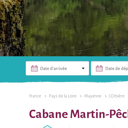
Date d'arrivée
Date de dép
L'HÉBERGEMENT
PHOTOS
INFOS PRATIQUES
France
Pays de la Loire
Mayenne
L'Orbière
Cabane Martin-Pêche