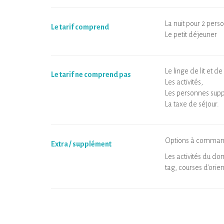
La nuit pour 2 pers
Le tarif comprend
Le petit déjeuner
Le linge de lit et de 
Le tarif ne comprend pas
Les activités,
Les personnes sup
La taxe de séjour.
Options à command
Extra / supplément
Les activités du d
tag, courses d'orien