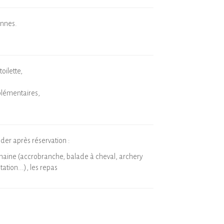
onnes.
toilette,
plémentaires,
er après réservation :
omaine (accrobranche, balade à cheval, archery
tation...), les repas