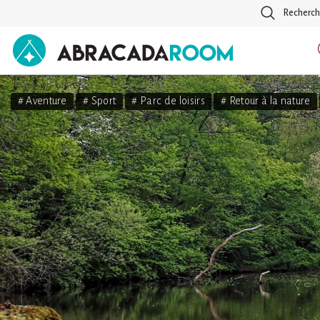
Recherch
AbracadaRoom
# Aventure
# Sport
# Parc de loisirs
# Retour à la nature