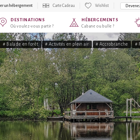
er un hébergement
Carte Cadeau
Wishlist
Devenez
DESTINATIONS
HÉBERGEMENTS
Où voulez-vous partir ?
Cabane ou bulle ?
# Balade en forêt
# Activités en plein air
# Accrobranche
# 