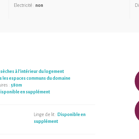
râce au poêle à bois. Une barque est mise à disposition pour explorer
Electricité :
non
Di
 sèches à l'intérieur du logement
s les espaces communs du domaine
ires :
580m
isponible en supplément
Linge de lit :
Disponible en
supplément