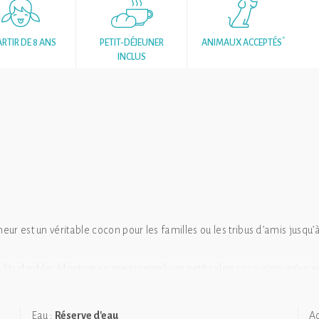
*
ARTIR DE 8 ANS
PETIT-DÉJEUNER
ANIMAUX ACCEPTÉS
INCLUS
eur est un véritable cocon pour les familles ou les tribus d’amis jusqu’
.
its doubles (dont un en mezzanine), un petit salon cosy, ainsi qu’un es
 15 m² surplombe l’eau, offrant un accès direct à un îlot privatif équip
Eau :
Réserve d'eau
Ac