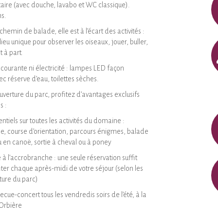
aire (avec douche, lavabo et WC classique).
ns.
hemin de balade, elle est à l’écart des activités :
ieu unique pour observer les oiseaux, jouer, buller,
 à part.
ourante ni électricité : lampes LED façon
ec réserve d’eau, toilettes sèches.
ouverture du parc, profitez d’avantages exclusifs
s :
entiels sur toutes les activités du domaine :
, course d’orientation, parcours énigmes, balade
 en canoë, sortie à cheval ou à poney
é à l’accrobranche : une seule réservation suffit
iter chaque après-midi de votre séjour (selon les
ture du parc)
cue-concert tous les vendredis soirs de l’été, à la
Orbière