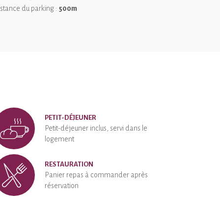
 l’étang, et les amateurs pourront pêcher directement
stance du parking :
500m
PETIT-DÉJEUNER
Petit-déjeuner inclus, servi dans le
logement
RESTAURATION
Panier repas à commander après
réservation