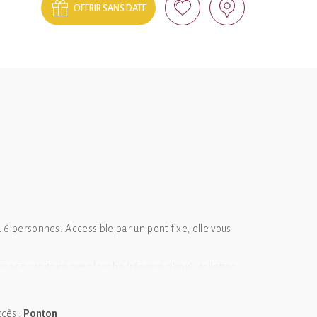
OFFRIR SANS DATE
à 6 personnes. Accessible par un pont fixe, elle vous
pace sanitaire avec lavabo (réserve d’eau), toilettes
é d’un barbecue pour des repas en plein air
cès :
Ponton