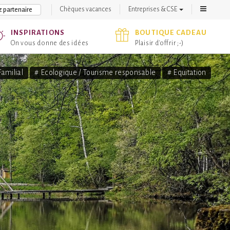
Chèques vacances
Entreprises & CSE
 partenaire
INSPIRATIONS
BOUTIQUE CADEAU
On vous donne des idées
Plaisir d'offrir ;-)
Familial
# Ecologique / Tourisme responsable
# Equitation