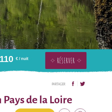
110
RÉSERVER
€
/ nuit
OFFRIR SANS DATE
AJOUTER À LA WISHLIST
PARTAGER
 Pays de la Loire