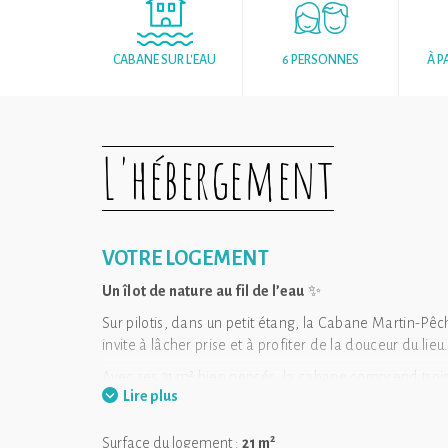
CABANE SUR L'EAU
6 PERSONNES
À P
L'hébergement
VOTRE LOGEMENT
Un îlot de nature au fil de l’eau
✨
Sur pilotis, dans un petit étang, la Cabane Martin-Pêch
invite à lâcher prise et à profiter de la douceur du lieu
Avec ses 21 m² bien pensés, la cabane comprend trois l
Lire plus
sèches, savon et papier toilette. Une vaste terrasse de
inoubliables.
2
Surface du logement :
21 m