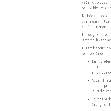
480 m du bloc sanit
Accessible dès 6 a
Nichée au pied du c
calme garanti ! Un l
ou fêter un moment
Écolodge sans eau c
lanterne, lavabo av
Durant les jours d'
réservés à nos hôte
Tarifs préfér
accrobranche
en barque ou
Accès illimit
pour en prof
jours d’ouver
Soirées barbe
Grange de l’