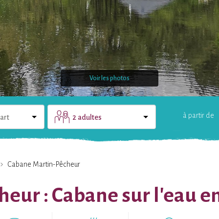
Voir les photos
à partir de
art
2 adultes
LE DOMAINE
UNE QUESTION ?
Cabane Martin-Pêcheur
ur : Cabane sur l'eau en