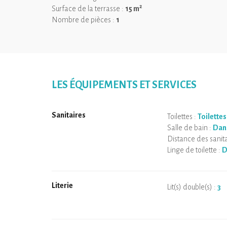
Été comme hiver, vous profitez d’un confort optimal g
2
Surface de la terrasse :
15 m
depuis la terrasse (avec carte de pêche).
Nombre de pièces :
1
LES ÉQUIPEMENTS ET SERVICES
Sanitaires
Toilettes :
Toilettes
Salle de bain :
Dan
Distance des sanita
Linge de toilette :
D
Literie
Lit(s) double(s) :
3