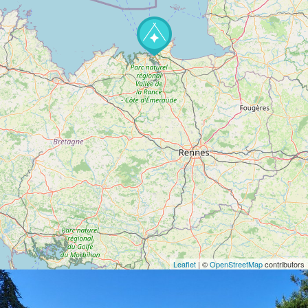
Leaflet
| ©
OpenStreetMap
contributors