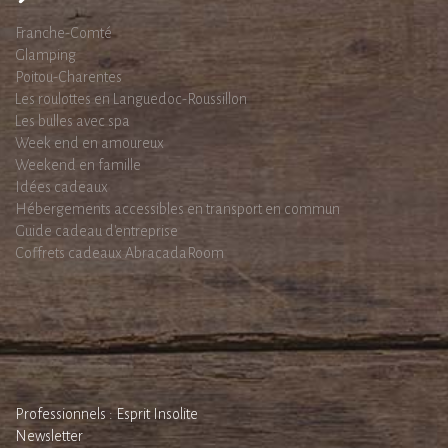
Franche-Comté
Glamping
Poitou-Charentes
Les roulottes en Languedoc-Roussillon
Les bulles avec spa
Week end en amoureux
Weekend en famille
Idées cadeaux
Hébergements accessibles en transport en commun
Guide cadeau d'entreprise
Coffrets cadeaux AbracadaRoom
Professionnels : Esprit Insolite
Newsletter