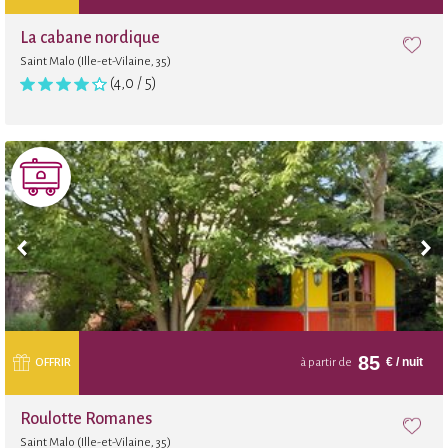
La cabane nordique
Saint Malo (Ille-et-Vilaine, 35)
(4,0 / 5)
85
€
/ nuit
OFFRIR
à partir de
Roulotte Romanes
Saint Malo (Ille-et-Vilaine, 35)