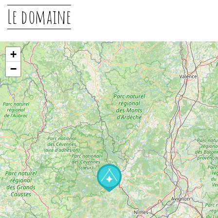
Le domaine
+
−