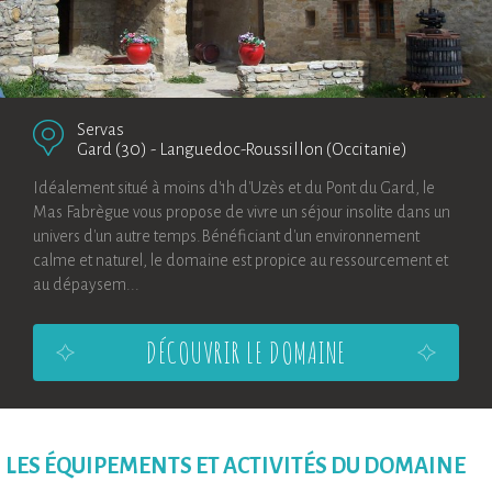
Servas
Gard (30)
-
Languedoc-Roussillon (Occitanie)
Idéalement situé à moins d'1h d'Uzès et du Pont du Gard, le
Mas Fabrègue vous propose de vivre un séjour insolite dans un
univers d'un autre temps.Bénéficiant d'un environnement
calme et naturel, le domaine est propice au ressourcement et
au dépaysem...
DÉCOUVRIR LE DOMAINE
LES ÉQUIPEMENTS ET ACTIVITÉS DU DOMAINE