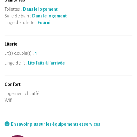
Sanitaires
Toilettes :
Dans le logement
Salle de bain :
Dans le logement
Linge de toilette :
Fourni
Literie
Lit(s) double(s) :
1
Linge de lit :
Lits faits à l'arrivée
Confort
Micro-ondes
Cafetière
Bouilloire
Plaque de cuisson
Four
Réfrigérateur
Vaisselle
Lave-vaisselle
Chaise bébé
Spa
Sauna privatif
Tables et chaises/tabourets
Air conditionné
Logement chauffé
Poêle à bois
Cheminée
Wifi
TV
Sèche-cheveux
Fer à repasser
Lave-linge
Aspirateur
En savoir plus sur les équipements et services