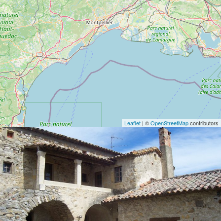
Leaflet
| ©
OpenStreetMap
contributors