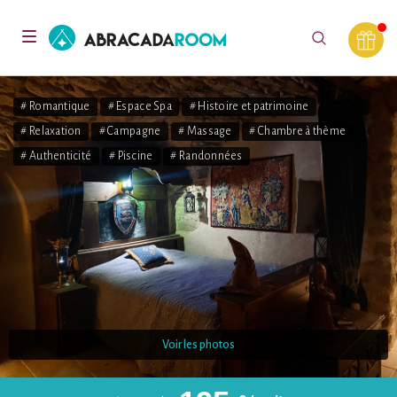
AbracadaRoom
Toggle
navigation
# Romantique
# Espace Spa
# Histoire et patrimoine
# Relaxation
# Campagne
# Massage
# Chambre à thème
# Authenticité
# Piscine
# Randonnées
Voir les photos