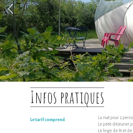
Infos pratiques
La nuit pour 2 pers
Le tarif comprend
Le petit-déjeuner 
Le linge de lit et de 