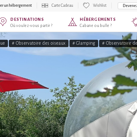
er un hébergement
Carte Cadeau
Wishlist
Devenez
DESTINATIONS
HÉBERGEMENTS
Où voulez-vous partir ?
Cabane ou bulle ?
que
# Observatoire des oiseaux
# Glamping
# Observatoire de