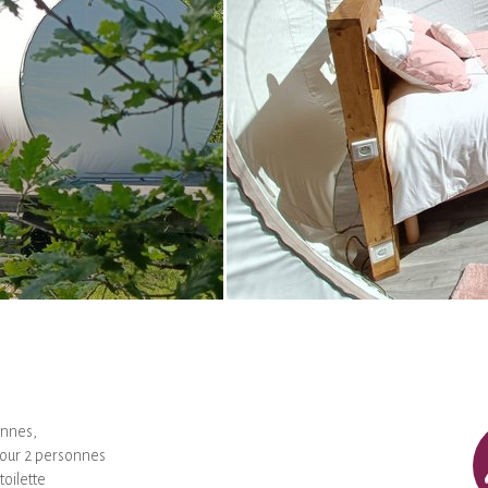
onnes,
pour 2 personnes
toilette