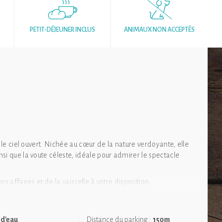
PETIT-DÉJEUNER INCLUS
ANIMAUX NON ACCEPTÉS
 le ciel ouvert. Nichée au cœur de la nature verdoyante, elle
nsi que la voute céleste, idéale pour admirer le spectacle
s affaires et de la vaisselle à votre disposition.
légance.
oilettes sèches et lavabo avec sa réserve d'eau de 5L.
 d'eau
Distance du parking :
150m