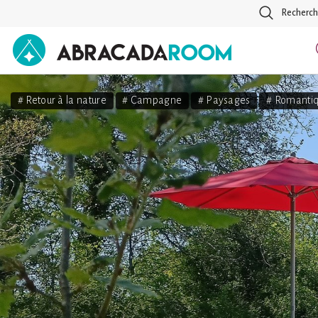
Recherch
AbracadaRoom
# Retour à la nature
# Campagne
# Paysages
# Romanti