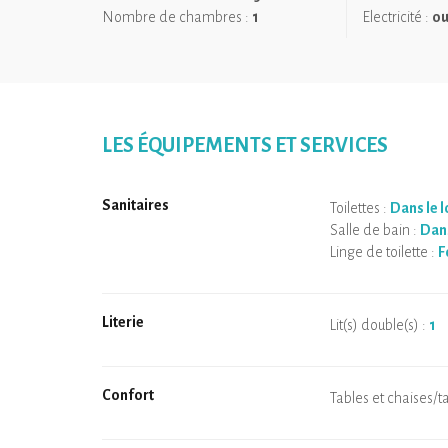
Belle Etoile promet une expérience paisible, romantiq
Nombre de chambres :
1
Electricité :
ou
LES ÉQUIPEMENTS ET SERVICES
Sanitaires
Toilettes :
Dans le 
Salle de bain :
Dan
Linge de toilette :
F
Literie
Lit(s) double(s) :
1
Confort
Micro-ondes
Cafetière
Bouilloire
Plaque de cuisson
Four
Réfrigérateur
Vaisselle
Lave-vaisselle
Chaise bébé
Spa
Sauna privatif
Tables et chaises/t
Air conditionné
Logement chauffé
Poêle à bois
Cheminée
Wifi
TV
Sèche-cheveux
Fer à repasser
Lave-linge
Aspirateur