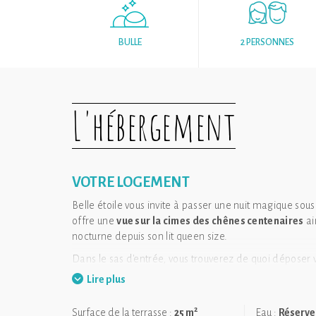
BULLE
2 PERSONNES
L'hébergement
VOTRE LOGEMENT
Belle étoile vous invite à passer une nuit magique sous
offre une
vue sur la cimes des chênes centenaires
ai
nocturne depuis son lit queen size.
Dans le sas d'entrée, vous trouverez de quoi déposer vo
Lire plus
Une chambre confortable décorée avec douceur et é
Une seconde bulle faisant office de salle d'eau avec t
2
Surface de la terrasse :
25 m
Eau :
Réserve