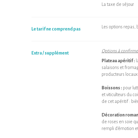
La taxe de séjour
Les options repas, 
Le tarif ne comprend pas
Options à confirme
Extra / supplément
Plateau apéritif :
l
salaisons et fromag
producteurs locaux 
Boissons :
pour lut
et viticulteurs du c
de cet apéritif : bi
Décoration romant
de roses en soie qu
rempli d’émotion e