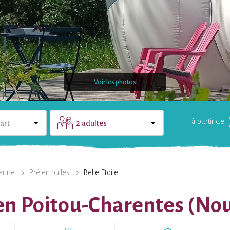
Voir les photos
à partir de
art
2 adultes
LE DOMAINE
UNE QUESTION ?
enne
Pré en bulles
Belle Etoile
e en Poitou-Charentes (No