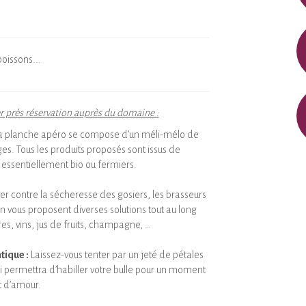
boissons...
r près réservation auprès du domaine :
a planche apéro se compose d’un méli-mélo de
es. Tous les produits proposés sont issus de
essentiellement bio ou fermiers.
ter contre la sécheresse des gosiers, les brasseurs
oin vous proposent diverses solutions tout au long
ères, vins, jus de fruits, champagne, …
ique :
Laissez-vous tenter par un jeté de pétales
i permettra d’habiller votre bulle pour un moment
t d’amour.