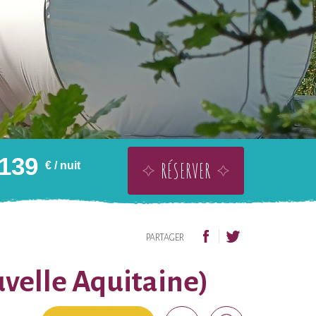
139
RÉSERVER
€
/ nuit
OFFRIR SANS DATE
AJOUTER À LA WISHLIST
PARTAGER
uvelle Aquitaine)