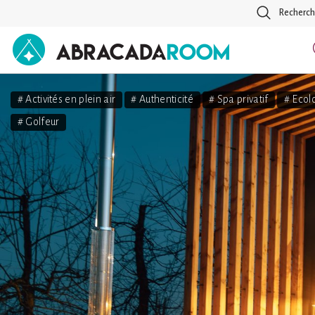
Recherch
AbracadaRoom
# Activités en plein air
# Authenticité
# Spa privatif
# Ecol
# Golfeur