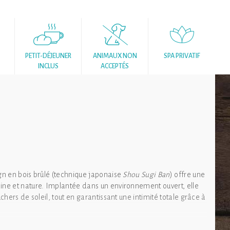
4
PETIT-DÉJEUNER
ANIMAUX NON
SPA PRIVATIF
INCLUS
ACCEPTÉS
n en bois brûlé (technique japonaise
Shou Sugi Ban
) offre une
ne et nature. Implantée dans un environnement ouvert, elle
hers de soleil, tout en garantissant une intimité totale grâce à
éduit par ses volumes épurés, ses matériaux nobles et ses