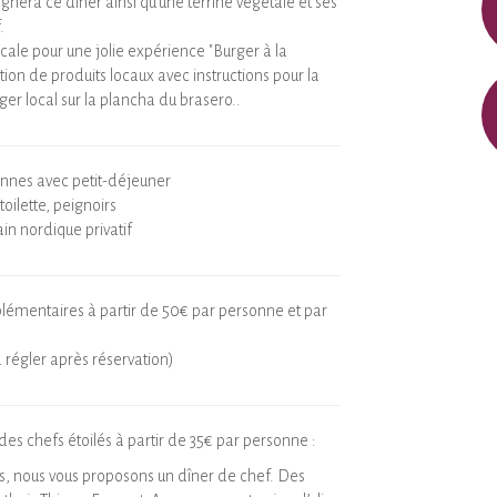
ra ce diner ainsi qu'une terrine végétale et ses
.
ocale pour une jolie expérience "Burger à la
tion de produits locaux avec instructions pour la
ger local sur la plancha du brasero..
onnes avec petit-déjeuner
 toilette, peignoirs
ain nordique privatif
lémentaires à partir de 50€ par personne et par
à régler après réservation)
es chefs étoilés à partir de 35€ par personne :
, nous vous proposons un dîner de chef. Des