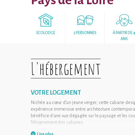
Pays de la Loire
ECOLODGE
3 PERSONNES
À PARTIR DE 
ANS
L'hébergement
VOTRE LOGEMENT
Nichée au cœur d’un jeune verger, cette cabane desig
expérience immersive entre architecture contemporai
bénéficie d’une vue dégagée sur le paysage et les couc
l’éloignement des cabanes.
Pensée comme une véritable suite d’architecte, elle s
Lire plus