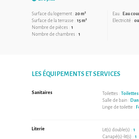
finitions haut de gamme. À l’intérieur, l’espace minim
et une spectaculaire douche entièrement vitrée de pr
2
Surface du logement :
20 m
Eau :
Eau cou
cœur de la nature.
2
Surface de la terrasse :
15 m
Electricité :
ou
La terrasse privative prolonge l’expérience avec un ba
Nombre de pièces :
1
soirées en plein air. Pour un séjour tout confort, le linge
Nombre de chambres :
1
inclus. Des options de couchage supplémentaire et d
LES ÉQUIPEMENTS ET SERVICES
Sanitaires
Toilettes :
Toilettes
Salle de bain :
Dans
Linge de toilette :
F
Literie
Lit(s) double(s) :
1
Canapé(s)-lit(s) :
1