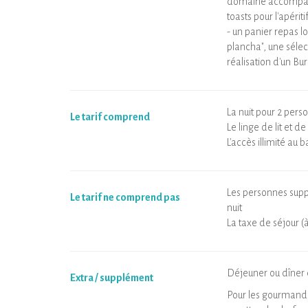
domaine accompagne
toasts pour l'apéritif
- un panier repas l
plancha", une sélec
réalisation d'un Bur
La nuit pour 2 pers
Le tarif comprend
Le linge de lit et de
L'accès illimité au b
Les personnes supp
Le tarif ne comprend pas
nuit
La taxe de séjour (
Déjeuner ou dîner d
Extra / supplément
Pour les gourmands