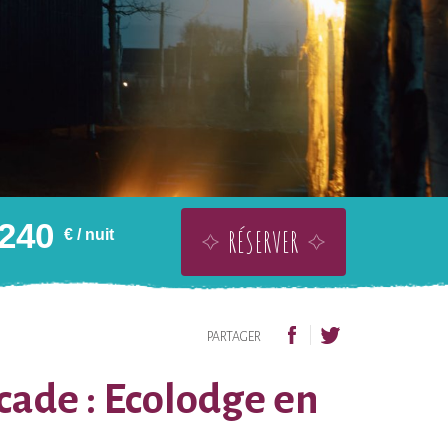
240
RÉSERVER
€
/ nuit
OFFRIR SANS DATE
AJOUTER À LA WISHLIST
PARTAGER
cade : Ecolodge en