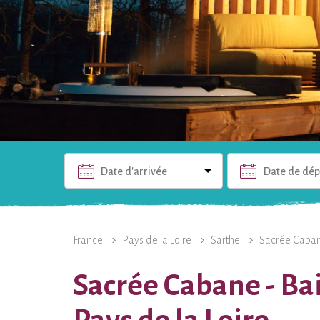
Date d'arrivée
Date de dép
L'HÉBERGEMENT
PHOTOS
INFOS PRATIQUES
France
Pays de la Loire
Sarthe
Sacrée Caba
Sacrée Cabane - Ba