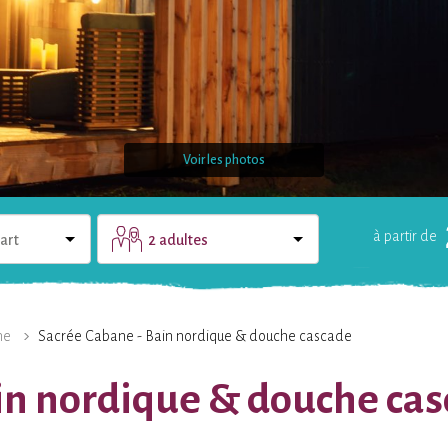
Voir les photos
à partir de
art
2 adultes
LE DOMAINE
UNE QUESTION ?
ne
Sacrée Cabane - Bain nordique & douche cascade
in nordique & douche cas