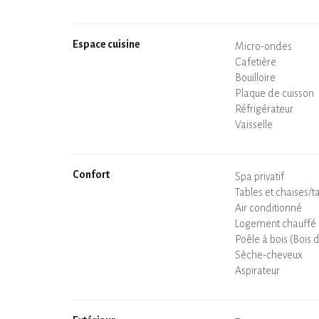
Espace cuisine
Micro-ondes
Cafetière
Bouilloire
Plaque de cuisson
Four
Réfrigérateur
Vaisselle
Lave-vaisselle
Chaise bébé
Confort
Spa privatif
Sauna privatif
Tables et chaises/t
Air conditionné
Logement chauffé
Poêle à bois (Bois 
Cheminée
Wifi
TV
Sèche-cheveux
Fer à repasser
Lave-linge
Aspirateur