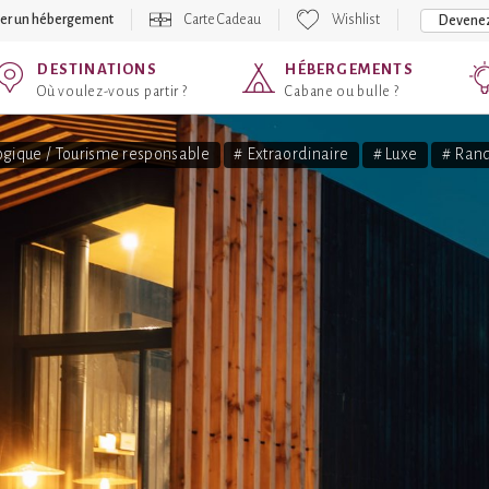
er un hébergement
Carte Cadeau
Wishlist
Devenez
DESTINATIONS
HÉBERGEMENTS
Où voulez-vous partir ?
Cabane ou bulle ?
ogique / Tourisme responsable
# Extraordinaire
# Luxe
# Ran