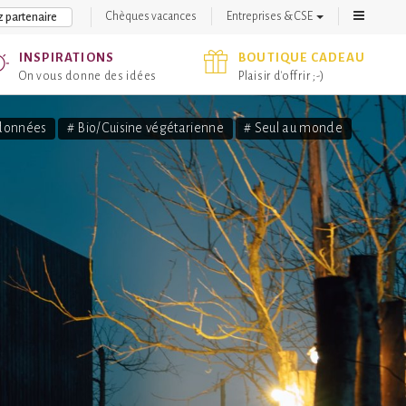
Chèques vacances
Entreprises & CSE
 partenaire
INSPIRATIONS
BOUTIQUE CADEAU
On vous donne des idées
Plaisir d'offrir ;-)
données
# Bio/Cuisine végétarienne
# Seul au monde