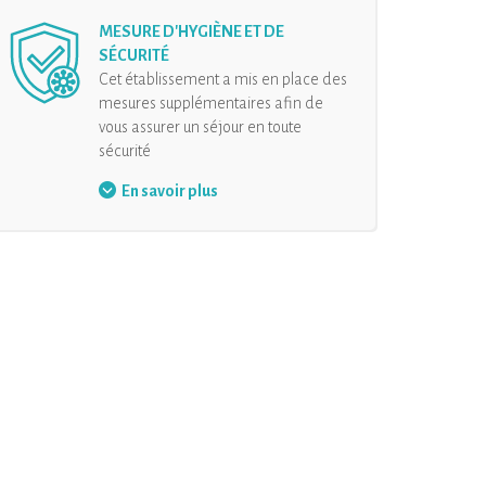
MESURE D'HYGIÈNE ET DE
SÉCURITÉ
Cet établissement a mis en place des
mesures supplémentaires afin de
vous assurer un séjour en toute
sécurité
Port du masque
En savoir plus
Gel hydroalcoolique à
disposition
Masques à disposition
Distanciation physique
Désinfection de l’hébergement
et de ses équipements