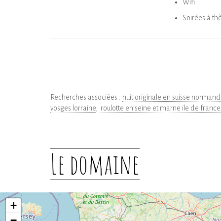
Wifi
Soirées à th
Recherches associées :
nuit originale en suisse normand
vosges lorraine
roulotte en seine et marne ile de france
Le domaine
+
−