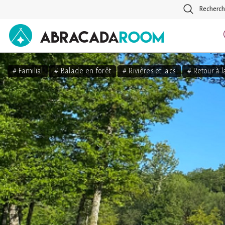
Recherch
AbracadaRoom
# Familial
# Balade en forêt
# Rivières et lacs
# Retour à l