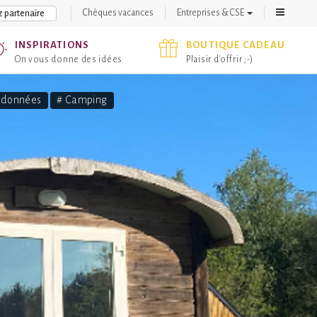
Chèques vacances
Entreprises & CSE
 partenaire
INSPIRATIONS
BOUTIQUE CADEAU
On vous donne des idées
Plaisir d'offrir ;-)
ndonnées
# Camping