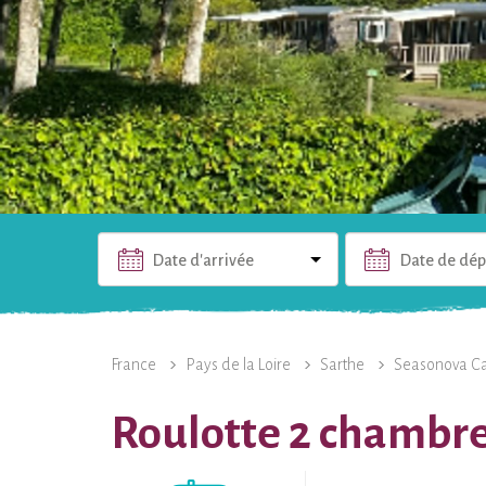
Date d'arrivée
Date de dép
L'HÉBERGEMENT
PHOTOS
INFOS PRATIQUES
France
Pays de la Loire
Sarthe
Seasonova Ca
Roulotte 2 chambres