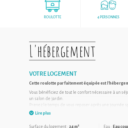
ROULOTTE
4 PERSONNES
L'hébergement
VOTRE LOGEMENT
Cette roulotte parfaitement équipée est l'hébergeme
Vous bénéficiez de tout le confort nécessaire à un séj
un salon de jardin.
Prenez le temps de vous reposer après une journée sp
partagez des moments chaleureux en famille.
Lire plus
Le camping a tout prévu pour vous permettre de vivre 
pétanque ou tout simplement lecture d'un bon bouqui
2
Surface du logement :
24 m
Eau :
Eau cou