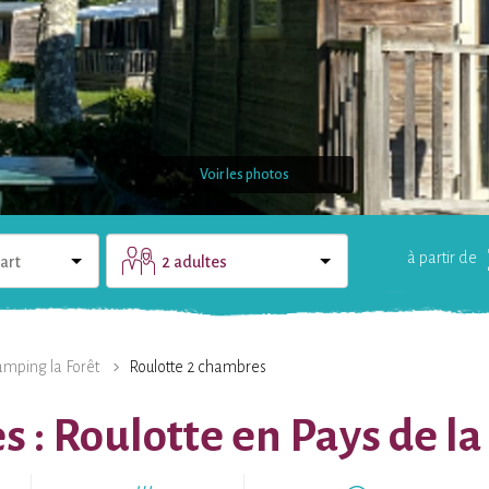
Voir les photos
à partir de
art
2 adultes
LE DOMAINE
UNE QUESTION ?
mping la Forêt
Roulotte 2 chambres
 : Roulotte en Pays de la