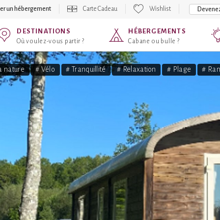
er un hébergement
Carte Cadeau
Wishlist
Devenez
DESTINATIONS
HÉBERGEMENTS
Où voulez-vous partir ?
Cabane ou bulle ?
a nature
# Vélo
# Tranquillité
# Relaxation
# Plage
# Ra