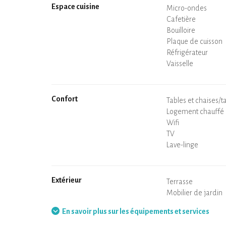
Espace cuisine
Micro-ondes
Cafetière
Bouilloire
Plaque de cuisson
Four
Réfrigérateur
Vaisselle
Lave-vaisselle
Chaise bébé
Confort
Spa
Sauna privatif
Tables et chaises/t
Air conditionné
Logement chauffé
Poêle à bois
Cheminée
Wifi
TV
Sèche-cheveux
Fer à repasser
Lave-linge
Aspirateur
Extérieur
Terrasse
Mobilier de jardin
Barbecue
Hamac
En savoir plus sur les équipements et services