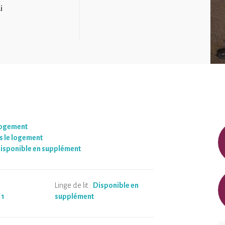
i
logement
 le logement
isponible en supplément
Linge de lit :
Disponible en
:
1
supplément