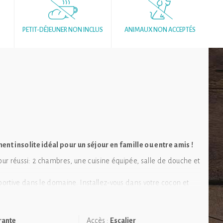
PETIT-DÉJEUNER NON INCLUS
ANIMAUX NON ACCEPTÉS
nt insolite idéal pour un séjour en famille ou entre amis !
our réussi: 2 chambres, une cuisine équipée, salle de douche et
ortive dans le domaine. Installez-vous dans votre cocon et
des vacances mêlant détente et activités. Yoga, foot, partie de
n emprunté à la bibliothèque du domaine, vous aurez
rante
Accès :
Escalier