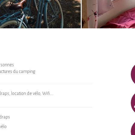
ersonnes
ructures du camping
aps, location de vélo, Wifi...
draps
vélo