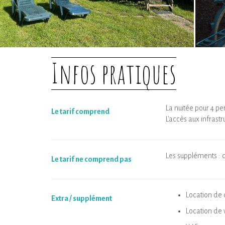
Infos pratiques
La nuitée pour 4 p
Le tarif comprend
L'accès aux infrast
Les suppléments : dr
Le tarif ne comprend pas
Location de 
Extra / supplément
Location de 