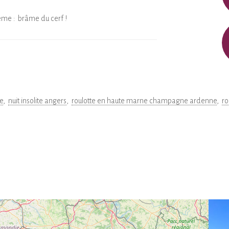
ème :
brâme du cerf !
e
nuit insolite angers
roulotte en haute marne champagne ardenne
ro