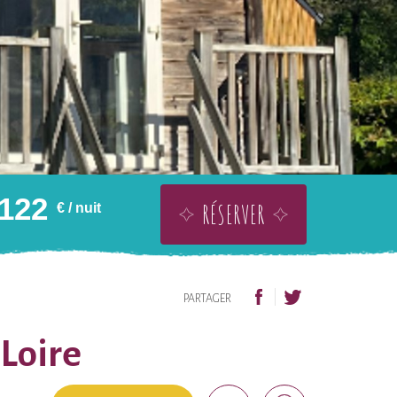
122
RÉSERVER
€
/ nuit
OFFRIR SANS DATE
AJOUTER À LA WISHLIST
PARTAGER
 Loire