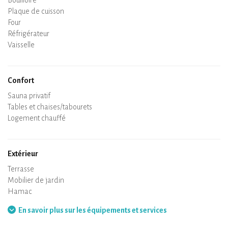
Bouilloire
Plaque de cuisson
Four
Réfrigérateur
Vaisselle
Lave-vaisselle
Chaise bébé
Confort
Spa
Sauna privatif
Tables et chaises/tabourets
Air conditionné
Logement chauffé
Poêle à bois
Cheminée
Wifi
TV
Sèche-cheveux
Fer à repasser
Lave-linge
Aspirateur
Extérieur
Terrasse
Mobilier de jardin
Barbecue
Hamac
En savoir plus sur les équipements et services