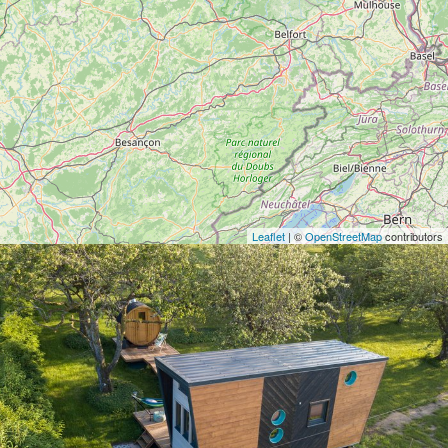
Leaflet
| ©
OpenStreetMap
contributors