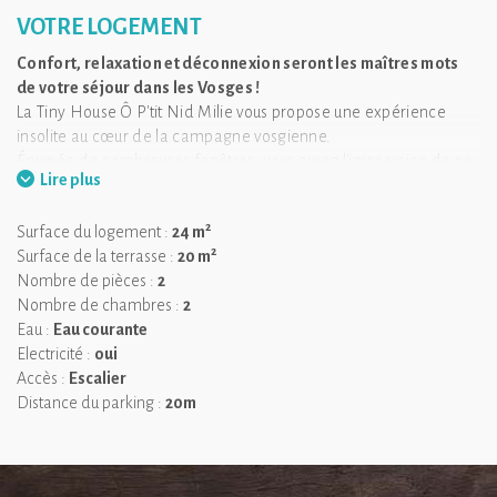
VOTRE LOGEMENT
Confort, relaxation et déconnexion seront les maîtres mots
de votre séjour dans les Vosges !
La Tiny House Ô P'tit Nid Milie vous propose une expérience
insolite au cœur de la campagne vosgienne.
Équipée de nombreuses fenêtres, vous aurez l'impression de ne
Lire plus
faire qu'un avec la nature et de vivre en extérieur.
Durant votre séjour, vous n'aurez pas accès à Internet. Quel
2
Surface du logement :
24 m
plaisir de se retrouver en famille ou entre amis, avec le simple
2
Surface de la terrasse :
20 m
chant des oiseaux et le bruit du vent !
Nombre de pièces :
2
Profitez de votre séjour pour vous relaxer au sein du sauna
Nombre de chambres :
2
privatif !
Eau :
Eau courante
Electricité :
oui
Sont mis à votre disposition durant votre séjour : livres, jeux de
Accès :
Escalier
société, produit vaisselle et d'entretien bio, produit d'hygiène bio
Distance du parking :
20m
et local, nécessaire à boissons chaudes.