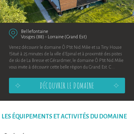
Bellefontaine
Vosges (88)
-
Lorraine (Grand Est)
Venez découvrir le domaine Ô P'tit Nid Milie et sa Tiny House
!Situé à 25 minutes de la ville d'Epinal et à proximité des pistes
de ski de La Bresse et Gérardmer, le domaine Ô P'tit Nid Milie
vous invite à découvrir cette belle région du Grand Est. C...
DÉCOUVRIR LE DOMAINE
LES ÉQUIPEMENTS ET ACTIVITÉS DU DOMAINE