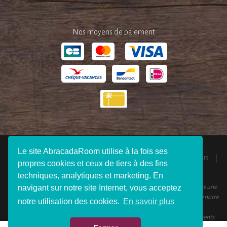
Nos moyens de paiement
QUI SOMMES-NOUS ?
ESPACE PRESSE
MENTIONS LÉGALES
Le site AbracadaRoom utilise à la fois ses
CGU
RESPONSABILITÉS
DEVENIR AFFILIÉ
REJOIGNEZ-NOUS
propres cookies et ceux de tiers à des fins
CONNEXION VOYAGEUR
FAQ
CONTACTEZ-NOUS
techniques, analytiques et marketing. En
navigant sur notre site Internet, vous acceptez
© 2012 - 2026 AbracadaRoom Tous droits réservés. AbracadaRoom n’est pas une
agence de voyage et ne facture aucun frais de service pour les utilisateurs de notre
notre utilisation des cookies.
En savoir plus
site.
AbracadaRoom.com a une note moyenne de 4.6 sur 5 basée sur 451
avis clients
.