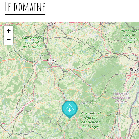
Le domaine
+
−