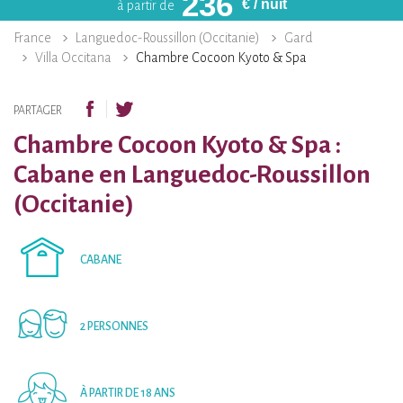
236
€
/ nuit
à partir de
France
Languedoc-Roussillon (Occitanie)
Gard
Villa Occitana
Chambre Cocoon Kyoto & Spa
PARTAGER
Chambre Cocoon Kyoto & Spa :
Cabane en Languedoc-Roussillon
(Occitanie)
CABANE
2 PERSONNES
À PARTIR DE 18 ANS