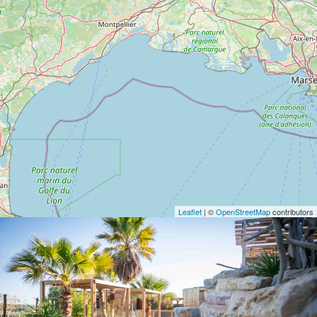
Leaflet
| ©
OpenStreetMap
contributors