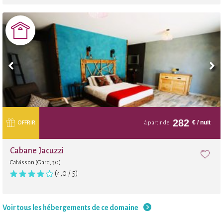
282
€
/ nuit
OFFRIR
à partir de
Cabane Jacuzzi
Calvisson (Gard, 30)
(4,0 / 5)
Voir tous les hébergements de ce domaine