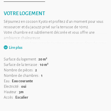
VOTRE LOGEMENT
Séjournez en cocoon Kyoto et profitez d'un moment pour vous
ressourcer et du jacuzzi privé sur la terrasse de 10m2.
Votre chambre est subtilement décorée et vous offre une
ambiance chaleureuse.
Détendez-vous dans votre lit de 180 par 200 et profitez de votre
Lire plus
nid douillet sans vis-à-vis, pour un séjour en amoureux réussi.
2
Surface du logement :
20 m
2
Surface de la terrasse :
10 m
Nombre de pièces :
2
Nombre de chambres :
1
Eau :
Eau courante
Electricité :
oui
Hauteur :
3m
Accès :
Escalier