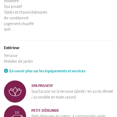
Bouilloire
Plaque de cuisson
Four
Réfrigérateur
Vaisselle
Lave-vaisselle
Chaise bébé
Spa privatif
Sauna privatif
Tables et chaises/tabourets
Air conditionné
Logement chauffé
Poêle à bois
Cheminée
Wifi
TV
Sèche-cheveux
Fer à repasser
Lave-linge
Aspirateur
Extérieur
Terrasse
Mobilier de jardin
Barbecue
Hamac
En savoir plus sur les équipements et services
SPA PRIVATIF
Spa/Jacuzzi sur la terrasse (abrité / en accès illimité
/ accessible en toute saison)
PETIT-DÉJEUNER
Petit-déjeuner en option, à commander après