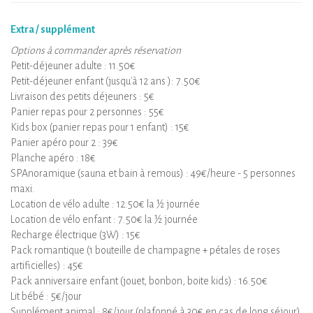
Extra / supplément
Options à commander après réservation
Petit-déjeuner adulte : 11.50€
Petit-déjeuner enfant (jusqu'à 12 ans ): 7.50€
Livraison des petits déjeuners : 5€
Panier repas pour 2 personnes : 55€
Kids box (panier repas pour 1 enfant) : 15€
Panier apéro pour 2 : 39€
Planche apéro : 18€
SPAnoramique (sauna et bain à remous) : 49€/heure - 5 personnes
maxi.
Location de vélo adulte : 12.50€ la ½ journée
Location de vélo enfant : 7.50€ la ½ journée
Recharge électrique (3W) : 15€
Pack romantique (1 bouteille de champagne + pétales de roses
artificielles) : 45€
Pack anniversaire enfant (jouet, bonbon, boite kids) : 16.50€
Lit bébé : 5€/jour
Supplément animal : 8€/jour (plafonné à 30€ en cas de long séjour)