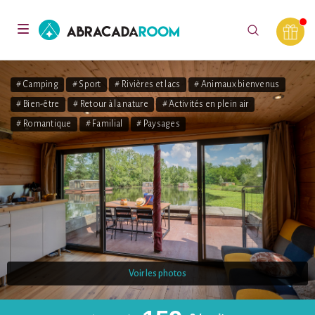
AbracadaRoom
Toggle
navigation
# Camping
# Sport
# Rivières et lacs
# Animaux bienvenus
# Bien-être
# Retour à la nature
# Activités en plein air
# Romantique
# Familial
# Paysages
Voir les photos