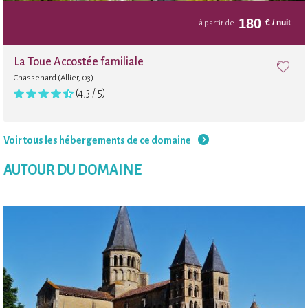
180
€
/ nuit
à partir de
La Toue Accostée familiale
Chassenard (Allier, 03)
(4,3 / 5)
Voir tous les hébergements de ce domaine
AUTOUR DU DOMAINE