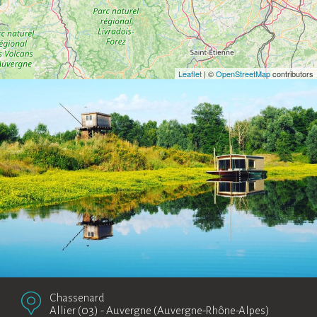
Leaflet
| ©
OpenStreetMap
contributors
Chassenard
Allier (03)
-
Auvergne (Auvergne-Rhône-Alpes)