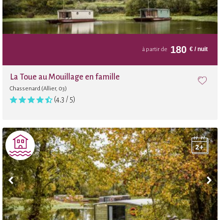
Location de vélos adulte
Location de vélos enfant
180
€
/ nuit
à partir de
La Toue au Mouillage en famille
Chassenard (Allier, 03)
(4,3 / 5)