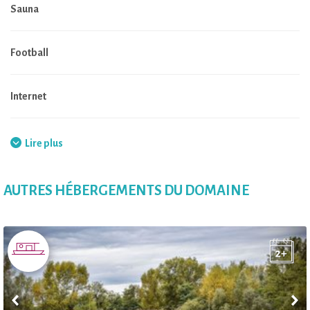
Sauna
Football
Internet
Animaux de la ferme
Lire plus
Boutique de souvenirs
AUTRES HÉBERGEMENTS DU DOMAINE
Jacuzzi
Jeux de société