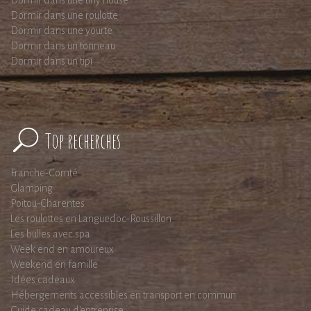
Dormir dans une tiny house
Dormir dans une roulotte
Dormir dans une yourte
Dormir dans un tonneau
Dormir dans un tipi
Top recherches
Franche-Comté
Glamping
Poitou-Charentes
Les roulottes en Languedoc-Roussillon
Les bulles avec spa
Week end en amoureux
Weekend en famille
Idées cadeaux
Hébergements accessibles en transport en commun
Guide cadeau d'entreprise