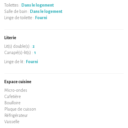
Toilettes :
Dans le logement
Salle de bain :
Dans le logement
Linge de toilette :
Fourni
Literie
Lit(s) double(s) :
2
Canapé(s)-lit(s) :
1
Linge de lit :
Fourni
Espace cuisine
Micro-ondes
Cafetière
Bouilloire
Plaque de cuisson
Four
Réfrigérateur
Vaisselle