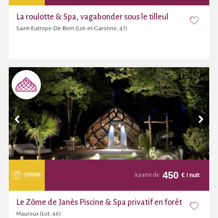
La roulotte & Spa, vagabonder sous le tilleul
Saint-Eutrope-De-Born (Lot-et-Garonne, 47)
450
€
/ nuit
OFFRIR
à partir de
Le Zôme de Janès Piscine & Spa privatif en forêt
Mauroux (Lot, 46)