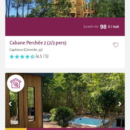
98
€
/ nuit
à partir de
Cabane Perchée 2 (2/3 pers)
Captieux (Gironde, 33)
(4,5 / 5)