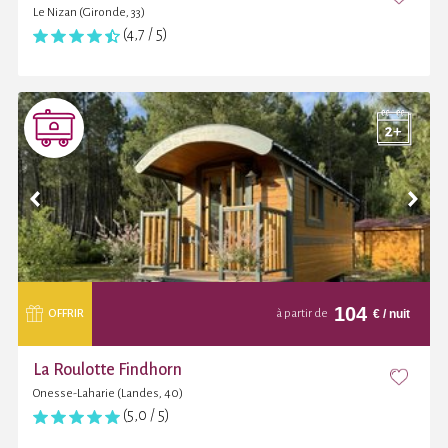
Le Nizan (Gironde, 33)
(4,7 / 5)
104
€
/ nuit
OFFRIR
à partir de
La Roulotte Findhorn
Onesse-Laharie (Landes, 40)
(5,0 / 5)