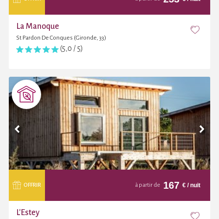
La Manoque
St Pardon De Conques (Gironde, 33)
(5,0 / 5)
167
€
/ nuit
OFFRIR
à partir de
L'Estey