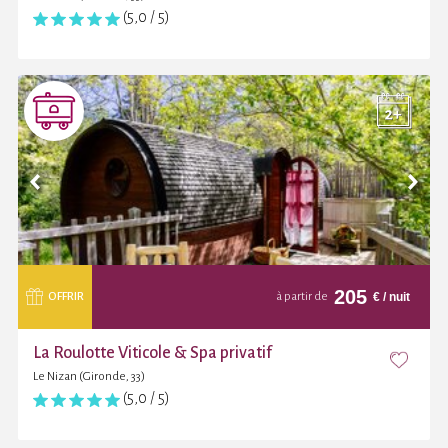
(5,0 / 5)
205
€
/ nuit
OFFRIR
à partir de
La Roulotte Viticole & Spa privatif
Le Nizan (Gironde, 33)
(5,0 / 5)