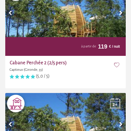
119
€
/ nuit
à partir de
Cabane Perchée 2 (2/5 pers)
Captieux (Gironde, 33)
(5,0 / 5)