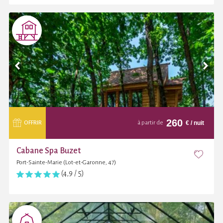
260
€
/ nuit
OFFRIR
à partir de
Cabane Spa Buzet
Port-Sainte-Marie (Lot-et-Garonne, 47)
(4,9 / 5)