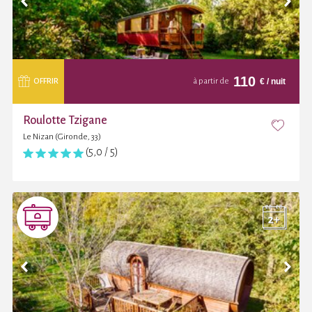
110
€
/ nuit
OFFRIR
à partir de
Roulotte Tzigane
Le Nizan (Gironde, 33)
(5,0 / 5)