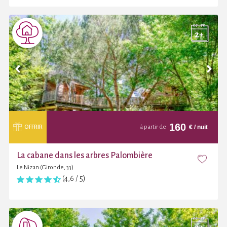
160
€
/ nuit
OFFRIR
à partir de
La cabane dans les arbres Palombière
Le Nizan (Gironde, 33)
(4,6 / 5)