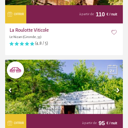
110
€
/ nuit
OFFRIR
à partir de
La Roulotte Viticole
Le Nizan (Gironde, 33)
(4,8 / 5)
95
€
/ nuit
OFFRIR
à partir de