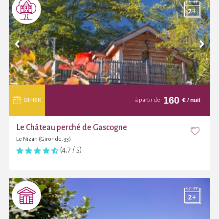
160
€
/ nuit
OFFRIR
à partir de
Le Château perché de Gascogne
Le Nizan (Gironde, 33)
(4,7 / 5)