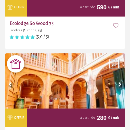
590
€
/ nuit
OFFRIR
à partir de
Ecolodge So Wood 33
Landiras (Gironde, 33)
(5,0 / 5)
280
€
/ nuit
OFFRIR
à partir de