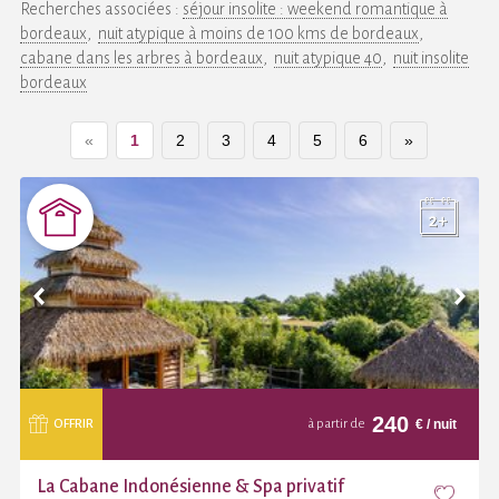
Recherches associées :
séjour insolite : weekend romantique à
bordeaux
nuit atypique à moins de 100 kms de bordeaux
cabane dans les arbres à bordeaux
nuit atypique 40
nuit insolite
bordeaux
«
1
2
3
4
5
6
»
240
€
/ nuit
OFFRIR
à partir de
La Cabane Indonésienne & Spa privatif