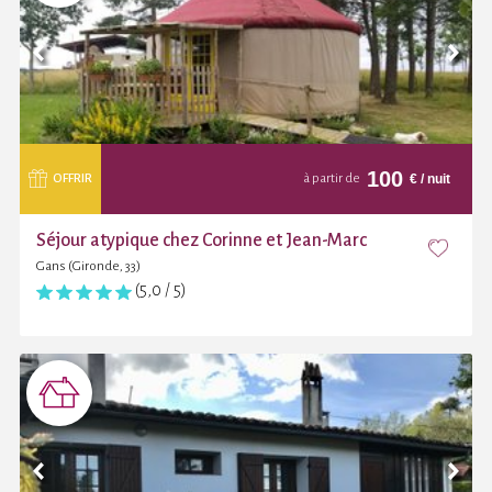
100
€
/ nuit
OFFRIR
à partir de
Séjour atypique chez Corinne et Jean-Marc
Gans (Gironde, 33)
(5,0 / 5)