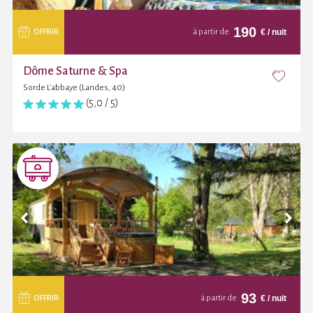
190
€
/ nuit
OFFRIR
à partir de
Dôme Saturne & Spa
Sorde L'abbaye (Landes, 40)
(5,0 / 5)
93
€
/ nuit
OFFRIR
à partir de