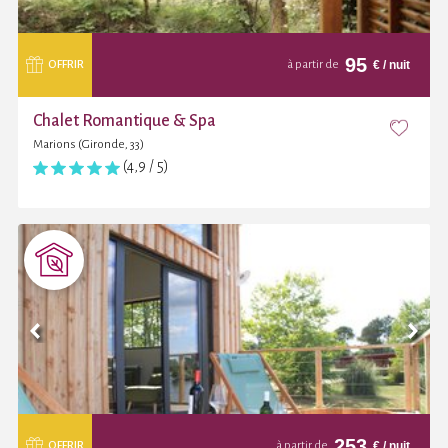
95
€
/ nuit
OFFRIR
à partir de
Chalet Romantique & Spa
Marions (Gironde, 33)
(4,9 / 5)
253
€
/ nuit
OFFRIR
à partir de