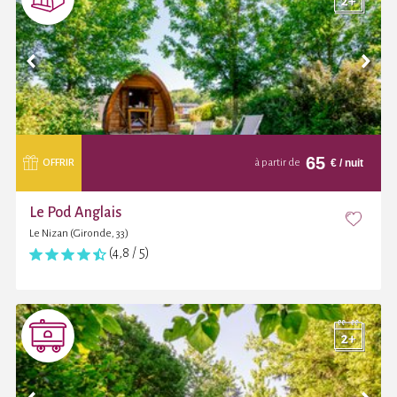
65
€
/ nuit
OFFRIR
à partir de
Le Pod Anglais
Le Nizan (Gironde, 33)
(4,8 / 5)