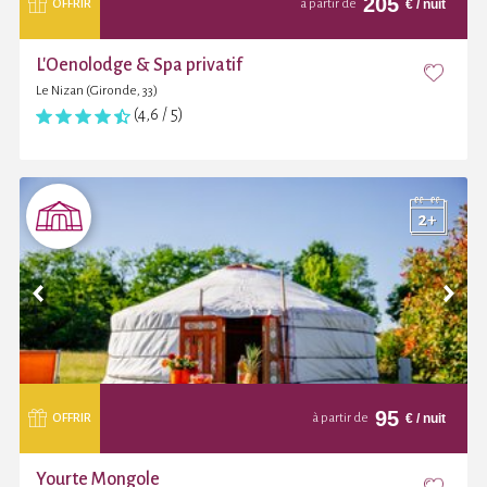
205
€
/ nuit
OFFRIR
à partir de
L'Oenolodge & Spa privatif
Le Nizan (Gironde, 33)
(4,6 / 5)
95
€
/ nuit
OFFRIR
à partir de
Yourte Mongole