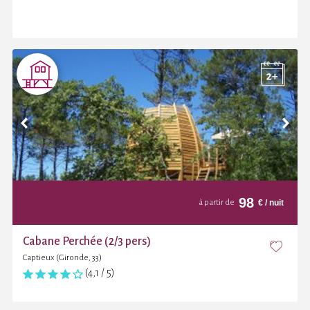
98
€
/ nuit
à partir de
Cabane Perchée (2/3 pers)
Captieux (Gironde, 33)
(4,1 / 5)