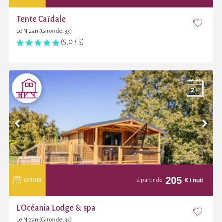
Tente Caïdale
Le Nizan (Gironde, 33)
(5,0 / 5)
205
€
/ nuit
OFFRIR
à partir de
L'Océania Lodge & spa
Le Nizan (Gironde, 33)