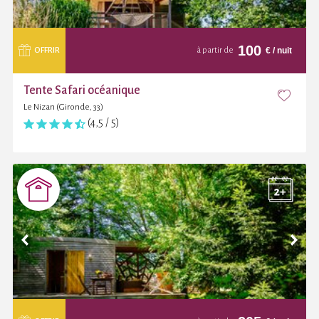
100
€
/ nuit
OFFRIR
à partir de
Tente Safari océanique
Le Nizan (Gironde, 33)
(4,5 / 5)