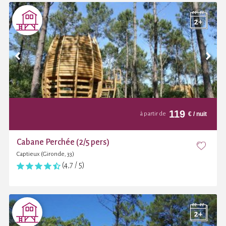
119
€
/ nuit
à partir de
Cabane Perchée (2/5 pers)
Captieux (Gironde, 33)
(4,7 / 5)