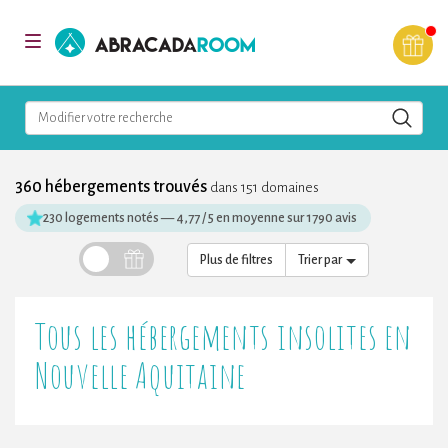
AbracadaRoom
Toggle
navigation
Modifier votre recherche
360 hébergements trouvés
dans 151 domaines
230 logements notés
—
4,77 / 5 en moyenne sur 1790 avis
Plus de filtres
Trier par
Tous les hébergements insolites en
Nouvelle Aquitaine