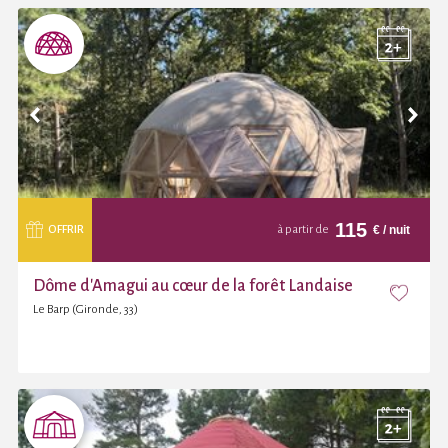
115
€
/ nuit
OFFRIR
à partir de
Dôme d'Amagui au cœur de la forêt Landaise
Le Barp (Gironde, 33)