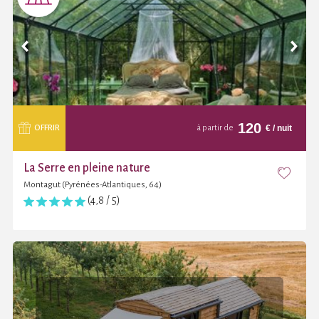
120
€
/ nuit
OFFRIR
à partir de
La Serre en pleine nature
Montagut (Pyrénées-Atlantiques, 64)
(4,8 / 5)