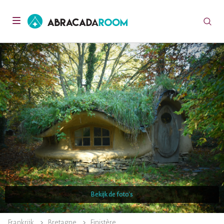
AbracadaRoom
Toggle
navigation
Bekijk de foto's
Frankrijk
Bretagne
Finistère