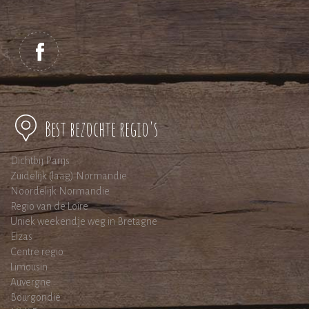
Best bezochte regio's
Dichtbij Parijs
Zuidelijk (laag) Normandie
Noordelijk Normandie
Regio van de Loire
Uniek weekendje weg in Bretagne
Elzas
Centre regio
Limousin
Auvergne
Bourgondië