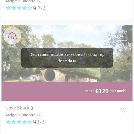
Melgven (Finistère, 29)
(4,0 / 5)
€
120
per nacht
vanaf
Love Shack 3
Melgven (Finistère, 29)
(4,3 / 5)