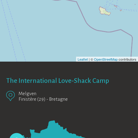
Leaflet
| ©
OpenStreetMap
contributors
The International Love-Shack Camp
Melgven
Finistère (29)
-
Bretagne