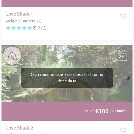
Love Shack 1
Melgven (Finistère, 29)
(5,0 / 5)
€
100
per nacht
vanaf
Love Shack 2