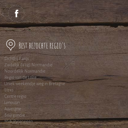
Best bezochte regio's
Dichtbij Parijs
Zuidelijk (laag) Normandie
Noordelijk Normandie
Regio van de Loire
Uniek weekendje weg in Bretagne
Elzas
Centre regio
Limousin
Auvergne
Bourgondië
Midi Pyreneeen