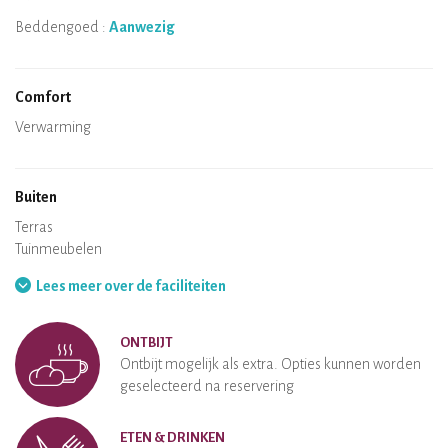
Beddengoed :
Aanwezig
Comfort
Magnetron
Koffie apparaat
Theekoker
Fornuis
Oven
Koelkast
Servies
Vaatwasser
Baby stoel
Spa
Sauna
Tafels en stoelen
Air conditioning
Verwarming
Houtkachel
Schoorsteen
Wi-Fi
TV
Haardroger
Strijkbout
Wasmachine
Stofzuiger
Buiten
Terras
Tuinmeubelen
Barbeque
Hangmat
Lees meer over de faciliteiten
ONTBIJT
Ontbijt mogelijk als extra. Opties kunnen worden
geselecteerd na reservering
ETEN & DRINKEN