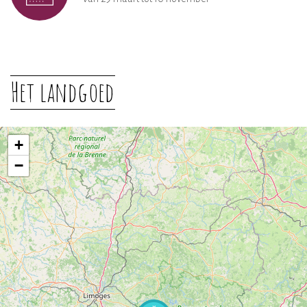
Het landgoed
+
−