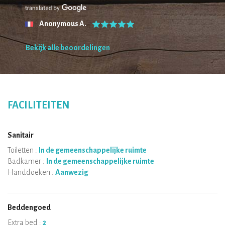
Anonymous A.
Bekijk alle beoordelingen
FACILITEITEN
Sanitair
Toiletten :
In de gemeenschappelijke ruimte
Badkamer :
In de gemeenschappelijke ruimte
Handdoeken :
Aanwezig
Beddengoed
Extra bed :
2