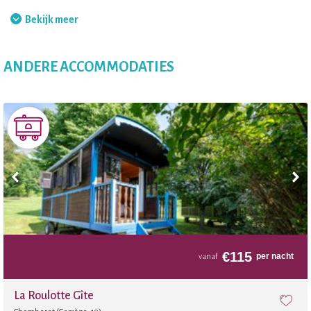
Fietsverhuur voor volwassenen
Bekijk meer
Fietsverhuur voor kinderen
ANDERE ACCOMMODATIES
Massages
€
115
per nacht
vanaf
La Roulotte Gîte