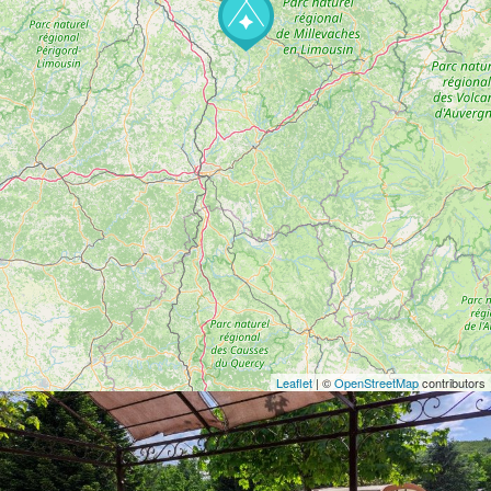
Leaflet
| ©
OpenStreetMap
contributors