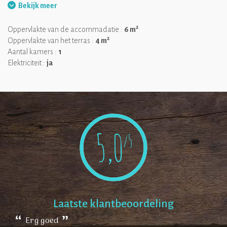
Bekijk meer
Wat wij leuk vinden:
de locatie van de Pod midden in de natuur
2
Oppervlakte van de accommadatie :
6 m
2
Oppervlakte van het terras :
4 m
Aantal kamers :
1
Elektriciteit :
ja
5,0
/5
Laatste klantbeoordeling
Erg goed