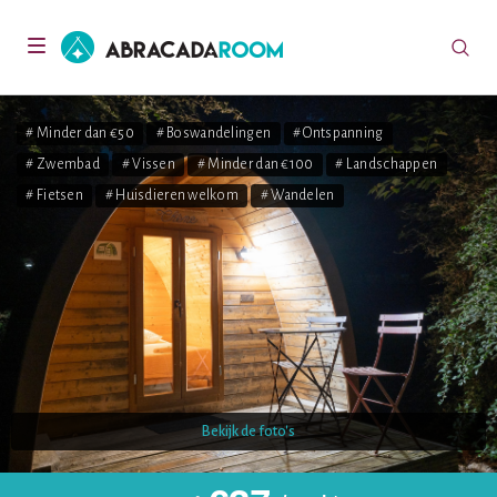
AbracadaRoom
Toggle
navigation
# Minder dan €50
# Boswandelingen
# Ontspanning
# Zwembad
# Vissen
# Minder dan €100
# Landschappen
# Fietsen
# Huisdieren welkom
# Wandelen
Bekijk de foto's