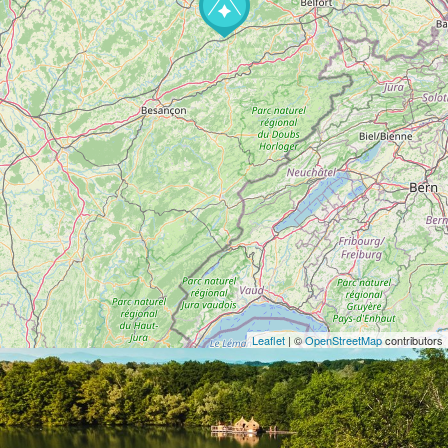
Leaflet
| ©
OpenStreetMap
contributors