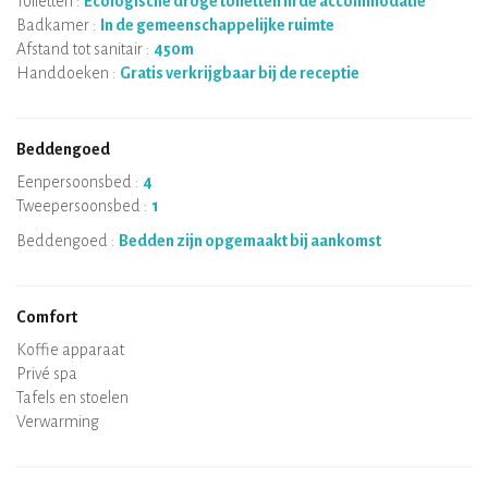
Toiletten :
Ecologische droge toiletten in de accommodatie
Badkamer :
In de gemeenschappelijke ruimte
Afstand tot sanitair :
450m
Handdoeken :
Gratis verkrijgbaar bij de receptie
Beddengoed
Eenpersoonsbed :
4
Tweepersoonsbed :
1
Beddengoed :
Bedden zijn opgemaakt bij aankomst
Comfort
Magnetron
Koffie apparaat
Theekoker
Fornuis
Oven
Koelkast
Servies
Vaatwasser
Baby stoel
Privé spa
Sauna
Tafels en stoelen
Air conditioning
Verwarming
Houtkachel
Schoorsteen
Wi-Fi
TV
Haardroger
Strijkbout
Wasmachine
Stofzuiger