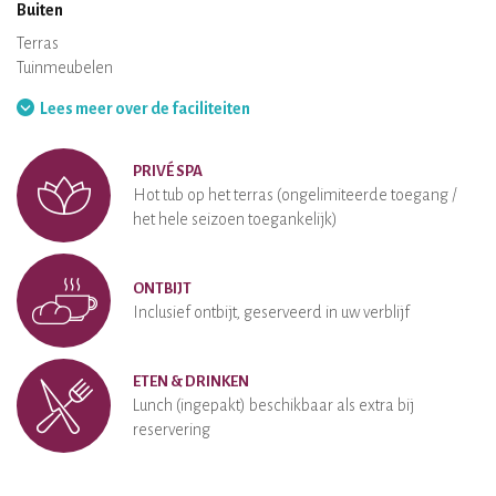
Buiten
Terras
Tuinmeubelen
Barbeque
Hangmat
Lees meer over de faciliteiten
PRIVÉ SPA
Hot tub op het terras (ongelimiteerde toegang /
het hele seizoen toegankelijk)
ONTBIJT
Inclusief ontbijt, geserveerd in uw verblijf
ETEN & DRINKEN
Lunch (ingepakt) beschikbaar als extra bij
reservering