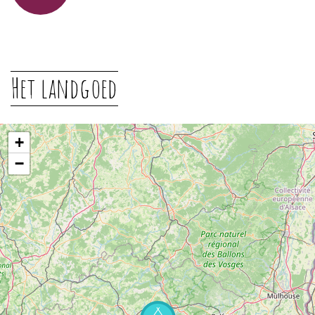
Het landgoed
+
−