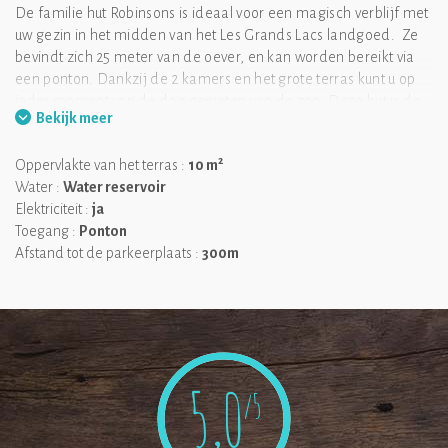
De familie hut Robinsons is ideaal voor een magisch verblijf met
uw gezin in het midden van het Les Grands Lacs landgoed. Ze
bevindt zich 25 meter van de oever, en kan worden bereikt via
een ponton. Dankzij de 2 kamers en het grote terras kunt u op
ieder moment van de dag genieten van de zon. Deze hut is de
Bekijk meer
perfecte plek om te genieten van zowel comfort als avontuur,
omgeven door water!
2
Oppervlakte van het terras :
10 m
Wat wij leuk vinden:
het grote terras dat de 2 hutten verbindt.
Water :
Water reservoir
Elektriciteit :
ja
Toegang :
Ponton
Afstand tot de parkeerplaats :
300m
5,0
/5