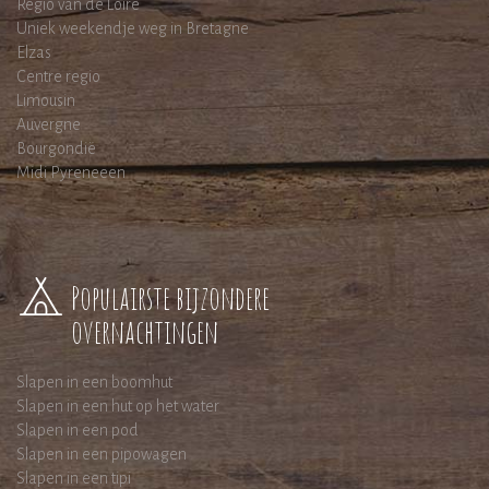
Regio van de Loire
Uniek weekendje weg in Bretagne
Elzas
Centre regio
Limousin
Auvergne
Bourgondië
Midi Pyreneeen
Populairste bijzondere
overnachtingen
Slapen in een boomhut
Slapen in een hut op het water
Slapen in een pod
Slapen in een pipowagen
Slapen in een tipi