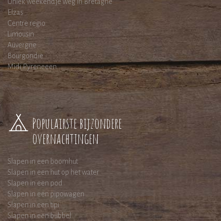
Uniek weekendje weg in Bretagne
Elzas
Centre regio
Limousin
Auvergne
Bourgondië
Midi Pyreneeen
Populairste bijzondere
overnachtingen
Slapen in een boomhut
Slapen in een hut op het water
Slapen in een pod
Slapen in een pipowagen
Slapen in een tipi
Slapen in een bubbel