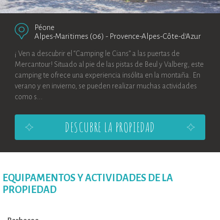
Péone
Alpes-Maritimes (06)
-
Provence-Alpes-Côte-d’Azur
¡ Ven a descubrir el “Camping le Cians” a las puertas de
Mercantour! Situado al pie de las pistas de Beul y Valberg, este
camping te ofrece una experiencia insólita en la montaña. En
verano y en invierno, se pueden realizar muchas actividades
como s...
DESCUBRE LA PROPIEDAD
EQUIPAMENTOS Y ACTIVIDADES DE LA
PROPIEDAD