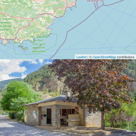
Leaflet
| ©
OpenStreetMap
contributors