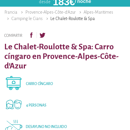
183
€
/ noche
desde
Francia
Provence-Alpes-Côte-d’Azur
Alpes-Maritimes
Camping le Cians
Le Chalet-Roulotte & Spa
COMPARTIR
Le Chalet-Roulotte & Spa: Carro
cíngaro en Provence-Alpes-Côte-
d’Azur
CARRO CÍNGARO
4 PERSONAS
DESAYUNO NO INCLUIDO