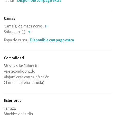
Toallas :
Disponible con pago extra
Camas
Cama(s) de matrimonio :
1
Sófa-cama(s) :
1
Ropa de cama :
Disponible con pago extra
Comodidad
Microondas
Cafetera
Hervidor
Placa de cocción
Horno
Nevera
Vajilla
Lavavajillas
Silla de bebe
Spa
Sauna
Mesa y sillas/taburete
Aire acondicionado
Alojamiento con calefacción
Estufa de leña
Chimenea (Leña incluida)
Conexión WiFi
TV
Secador de pelo
Plancha
Lavadora
Aspirador
Exteriores
Terraza
Muebles de jardín