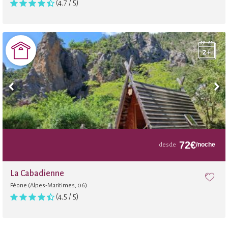
(4,7 / 5)
72
€
/noche
desde
La Cabadienne
Péone (Alpes-Maritimes, 06)
(4,5 / 5)