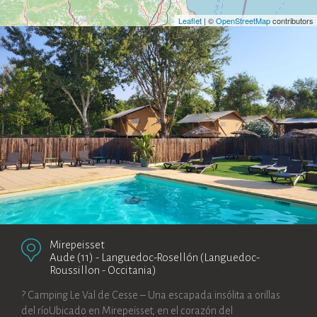
Leaflet
| ©
OpenStreetMap
contributors
Mirepeisset
Aude (11)
-
Languedoc-Rosellón (Languedoc-
Roussillon - Occitania)
? Camping Le Val de Cesse – Una escapada insólita a orillas
del ríoUbicado en Mirepeïsset, en el corazón del