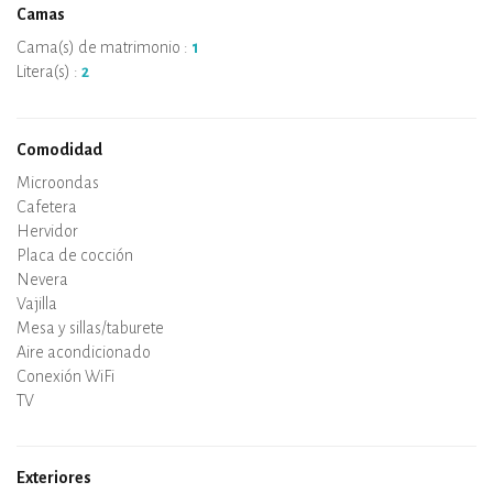
Camas
?️ Wohnbereich mit Essplatz, TV und Innenlounge
? Großes Badezimmer mit WC
Cama(s) de matrimonio :
1
? Überdachte Terrasse mit Außenlounge und Gartenmöbeln
Litera(s) :
2
? Bettdecken, Decken und Kissen inklusive – einfach
ankommen, entspannen und genießen!
Comodidad
Microondas
Cafetera
Hervidor
Placa de cocción
Horno
Nevera
Vajilla
Lavavajillas
Silla de bebe
Spa
Sauna
Mesa y sillas/taburete
Aire acondicionado
Alojamiento con calefacción
Estufa de leña
Chimenea
Conexión WiFi
TV
Secador de pelo
Plancha
Lavadora
Aspirador
Exteriores