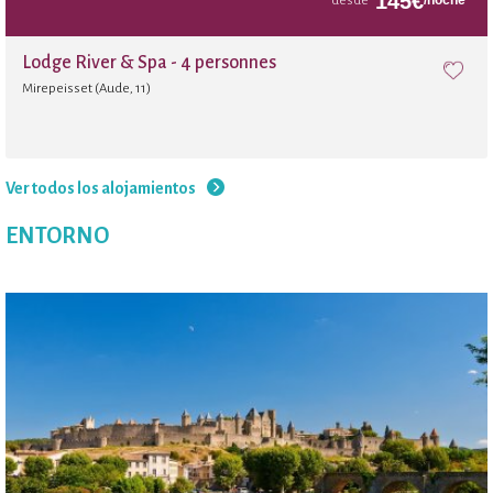
145
€
/noche
desde
Lodge River & Spa - 4 personnes
Mirepeisset (Aude, 11)
Ver todos los alojamientos
ENTORNO