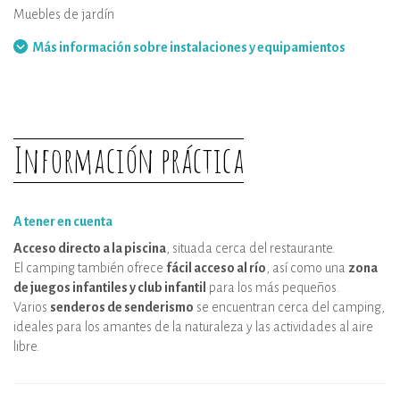
Terraza
Muebles de jardín
Barbacoa
Hamaca
Más información sobre instalaciones y equipamientos
Información práctica
A tener en cuenta
Acceso directo a la piscina
, situada cerca del restaurante.
El camping también ofrece
fácil acceso al río
, así como una
zona
de juegos infantiles y club infantil
para los más pequeños.
Varios
senderos de senderismo
se encuentran cerca del camping,
ideales para los amantes de la naturaleza y las actividades al aire
libre.