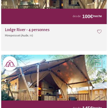
100
€
/noche
desde
Lodge River - 4 personnes
Mirepeisset (Aude, 11)