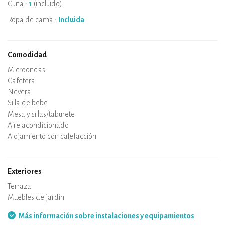
Cuna :
1
(incluido)
Ropa de cama :
Incluida
Comodidad
Microondas
Cafetera
Hervidor
Placa de cocción
Horno
Nevera
Vajilla
Lavavajillas
Silla de bebe
Spa
Sauna
Mesa y sillas/taburete
Aire acondicionado
Alojamiento con calefacción
Estufa de leña
Chimenea
Conexión WiFi
TV
Secador de pelo
Plancha
Lavadora
Aspirador
Exteriores
Terraza
Muebles de jardín
Barbacoa
Hamaca
Más información sobre instalaciones y equipamientos