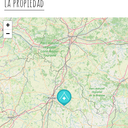
La propiedad
+
−