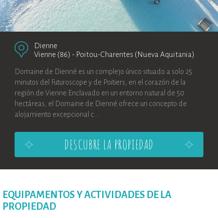
Dienne
Vienne (86)
-
Poitou-Charentes (Nueva Aquitania)
Domaine de Dienné es un complejo único situado a solo 25
minutos del Futuroscope y de Poitiers, en el corazón de la
región de Vienne.Enclavado en un entorno natural de 50
hectáreas, el Domaine de Dienné ofrece un concepto de
alojamiento excepcional c...
DESCUBRE LA PROPIEDAD
EQUIPAMENTOS Y ACTIVIDADES DE LA
PROPIEDAD