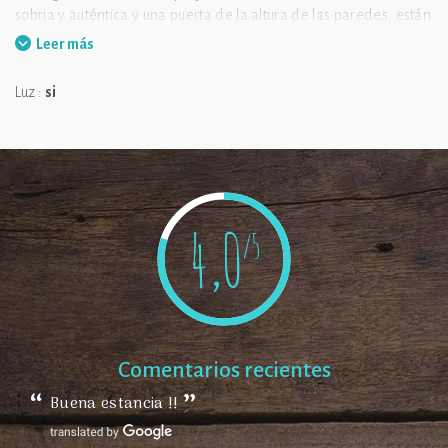
sobria y auténtica y una puerta de la altura de las paredes, están
cuidadosamente diseñadas para que puedas descubrir la
Leer más
cultura de Mongolia. ¡Ven a vivir una aventura excepcional!
Luz :
si
Nos gusta:
el ambiente exótico del alojamiento. ¡Las numerosas
actividades del parque temático DéfiPlanet’!
4,0
/5
Comentarios recientes
Buena estancia !!