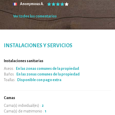
Anonymous A.
Ver todos los comentarios
INSTALACIONES Y SERVICIOS
Instalaciones sanitarias
Aseos :
En las zonas comunes de la propiedad
Baños :
En las zonas comunes de la propiedad
Toallas :
Disponible con pago extra
Camas
Cama(s) individual(es) :
2
Cama(s) de matrimonio :
1