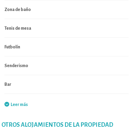
Zona de baño
Tenis de mesa
Futbolín
Senderismo
Bar
Restaurante
Leer más
Petanca
OTROS ALOJAMIENTOS DE LA PROPIEDAD