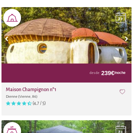
Badminton
Minigolf
Área de juegos
Tienda
239
€
/noche
desde
Tiro con arco
Maison Champignon n°1
Dienne (Vienne, 86)
Parque aventuras
(4,7 / 5)
Voleibal