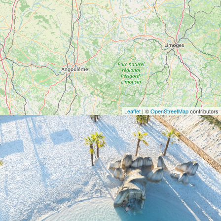
Leaflet
| ©
OpenStreetMap
contributors